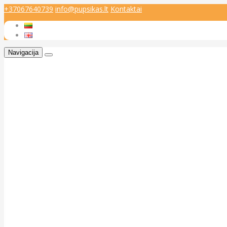
+37067640739
info@pupsikas.lt
Kontaktai
Navigacija