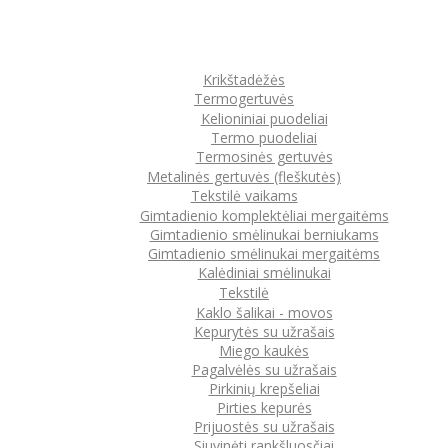
Krikštadėžės
Termogertuvės
Kelioniniai puodeliai
Termo puodeliai
Termosinės gertuvės
Metalinės gertuvės (fleškutės)
Tekstilė vaikams
Gimtadienio komplektėliai mergaitėms
Gimtadienio smėlinukai berniukams
Gimtadienio smėlinukai mergaitėms
Kalėdiniai smėlinukai
Tekstilė
Kaklo šalikai - movos
Kepurytės su užrašais
Miego kaukės
Pagalvėlės su užrašais
Pirkinių krepšeliai
Pirties kepurės
Prijuostės su užrašais
Siuvinėti rankšluosčiai