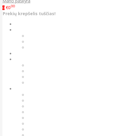
Mano paskyra
00
€0
0
Prekių krepšelis tuščias!