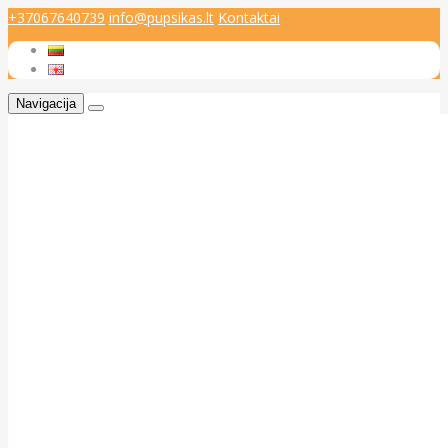
+37067640739
info@pupsikas.lt
Kontaktai
Navigacija