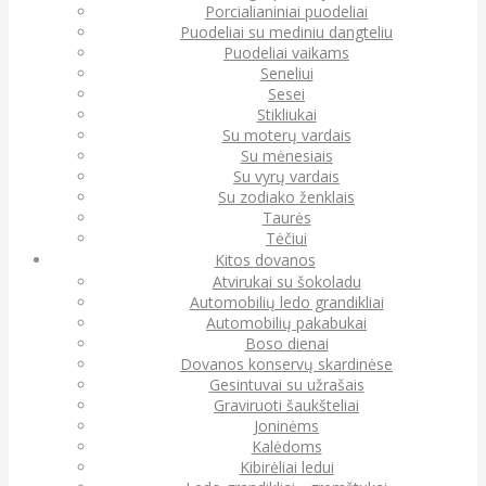
Porcialianiniai puodeliai
Puodeliai su mediniu dangteliu
Puodeliai vaikams
Seneliui
Sesei
Stikliukai
Su moterų vardais
Su mėnesiais
Su vyrų vardais
Su zodiako ženklais
Taurės
Tėčiui
Kitos dovanos
Atvirukai su šokoladu
Automobilių ledo grandikliai
Automobilių pakabukai
Boso dienai
Dovanos konservų skardinėse
Gesintuvai su užrašais
Graviruoti šaukšteliai
Joninėms
Kalėdoms
Kibirėliai ledui