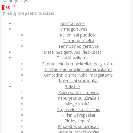
Mano paskyra
00
€0
0
Prekių krepšelis tuščias!
Krikštadėžės
Termogertuvės
Kelioniniai puodeliai
Termo puodeliai
Termosinės gertuvės
Metalinės gertuvės (fleškutės)
Tekstilė vaikams
Gimtadienio komplektėliai mergaitėms
Gimtadienio smėlinukai berniukams
Gimtadienio smėlinukai mergaitėms
Kalėdiniai smėlinukai
Tekstilė
Kaklo šalikai - movos
Kepurytės su užrašais
Miego kaukės
Pagalvėlės su užrašais
Pirkinių krepšeliai
Pirties kepurės
Prijuostės su užrašais
Siuvinėti rankšluosčiai