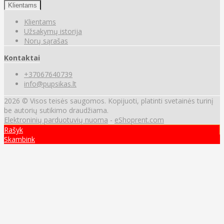
Klientams
Klientams
Užsakymų istorija
Norų sąrašas
Kontaktai
+37067640739
info@pupsikas.lt
2026 © Visos teisės saugomos. Kopijuoti, platinti svetainės turinį
be autorių sutikimo draudžiama.
Elektroninių parduotuvių nuoma
-
eShoprent.com
Rašyk
Skambink