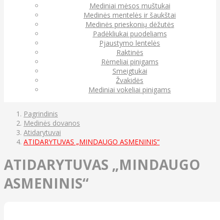
Mediniai mėsos muštukai
Medinės mentelės ir šaukštai
Medinės prieskonių dėžutės
Padėkliukai puodeliams
Pjaustymo lentelės
Raktinės
Rėmeliai pinigams
Smeigtukai
Žvakidės
Mediniai vokeliai pinigams
Pagrindinis
Medinės dovanos
Atidarytuvai
ATIDARYTUVAS „MINDAUGO ASMENINIS“
ATIDARYTUVAS „MINDAUGO
ASMENINIS“