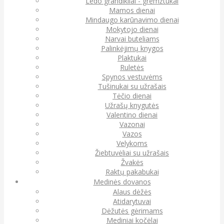
Ledo grandikliai - gremžtukai
Mamos dienai
Mindaugo karūnavimo dienai
Mokytojo dienai
Narvai buteliams
Palinkėjimų knygos
Plaktukai
Ruletės
Spynos vestuvėms
Tušinukai su užrašais
Tėčio dienai
Užrašų knygutės
Valentino dienai
Vazonai
Vazos
Velykoms
Žiebtuvėliai su užrašais
Žvakės
Raktų pakabukai
Medinės dovanos
Alaus dėžės
Atidarytuvai
Dėžutės gėrimams
Mediniai kočėlai