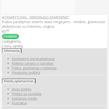
ATIDARYTUVAS „MINDAUGO ASMENINIS“
Puikus pasiūlymas visiems alaus mėgėjams - medinis, graviruotas
atidarytuvas su išskirtiniu, origina..
00
€5
Į palyginimą
Į norų sąrašą
Informacija
Norintiems bendradarbiauti
Pirkimo sąlygos ir taisyklės
Prekių grąžinimas ir keitimas
Privatumo politika
Klientų aptarnavimas
Visos prekės
Prekės su nuolaida
Svetainės medis
Kontaktai