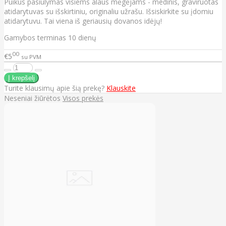
Puikus pasiūlymas visiems alaus mėgėjams - medinis, graviruotas
atidarytuvas su išskirtiniu, originaliu užrašu. Išsiskirkite su įdomiu
atidarytuvu. Tai viena iš geriausių dovanos idėjų!
Gamybos terminas 10 dienų
00
€5
su PVM
Turite klausimų apie šią prekę?
Klauskite
Neseniai žiūrėtos
Visos prekės