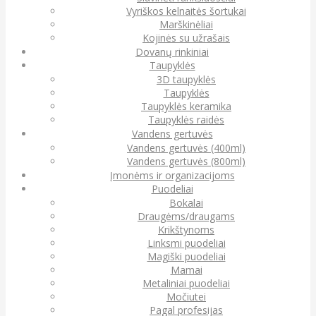
Vyriškos kelnaitės šortukai
Marškinėliai
Kojinės su užrašais
Dovanų rinkiniai
Taupyklės
3D taupyklės
Taupyklės
Taupyklės keramika
Taupyklės raidės
Vandens gertuvės
Vandens gertuvės (400ml)
Vandens gertuvės (800ml)
Įmonėms ir organizacijoms
Puodeliai
Bokalai
Draugėms/draugams
Krikštynoms
Linksmi puodeliai
Magiški puodeliai
Mamai
Metaliniai puodeliai
Močiutei
Pagal profesijas