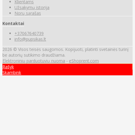
Klientams
Užsakymų istorija
Norų sąrašas
Kontaktai
+37067640739
info@pupsikas.lt
2026 © Visos teisės saugomos. Kopijuoti, platinti svetainės turinį
be autorių sutikimo draudžiama.
Elektroninių parduotuvių nuoma
-
eShoprent.com
Rašyk
Skambink