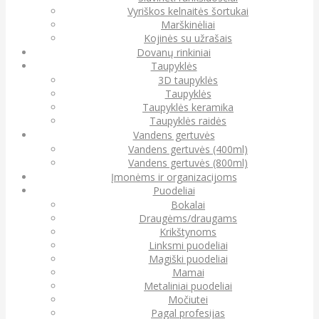
Vyriškos kelnaitės šortukai
Marškinėliai
Kojinės su užrašais
Dovanų rinkiniai
Taupyklės
3D taupyklės
Taupyklės
Taupyklės keramika
Taupyklės raidės
Vandens gertuvės
Vandens gertuvės (400ml)
Vandens gertuvės (800ml)
Įmonėms ir organizacijoms
Puodeliai
Bokalai
Draugėms/draugams
Krikštynoms
Linksmi puodeliai
Magiški puodeliai
Mamai
Metaliniai puodeliai
Močiutei
Pagal profesijas