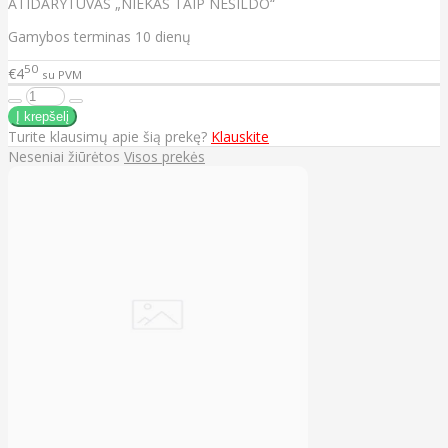
ATIDARYTUVAS „NIEKAS TAIP NEŠILDO“
Gamybos terminas 10 dienų
50
€4
su PVM
Turite klausimų apie šią prekę?
Klauskite
Neseniai žiūrėtos
Visos prekės