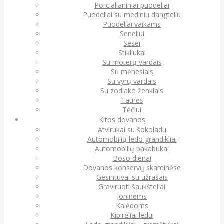
Porcialianiniai puodeliai
Puodeliai su mediniu dangteliu
Puodeliai vaikams
Seneliui
Sesei
Stikliukai
Su moterų vardais
Su mėnesiais
Su vyrų vardais
Su zodiako ženklais
Taurės
Tėčiui
Kitos dovanos
Atvirukai su šokoladu
Automobilių ledo grandikliai
Automobilių pakabukai
Boso dienai
Dovanos konservų skardinėse
Gesintuvai su užrašais
Graviruoti šaukšteliai
Joninėms
Kalėdoms
Kibirėliai ledui