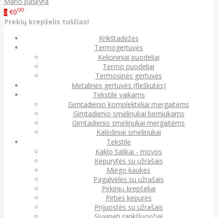
Mano paskyra
00
€0
0
Prekių krepšelis tuščias!
Krikštadėžės
Termogertuvės
Kelioniniai puodeliai
Termo puodeliai
Termosinės gertuvės
Metalinės gertuvės (fleškutės)
Tekstilė vaikams
Gimtadienio komplektėliai mergaitėms
Gimtadienio smėlinukai berniukams
Gimtadienio smėlinukai mergaitėms
Kalėdiniai smėlinukai
Tekstilė
Kaklo šalikai - movos
Kepurytės su užrašais
Miego kaukės
Pagalvėlės su užrašais
Pirkinių krepšeliai
Pirties kepurės
Prijuostės su užrašais
Siuvinėti rankšluosčiai