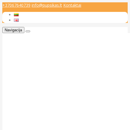
+37067640739
info@pupsikas.lt
Kontaktai
Navigacija