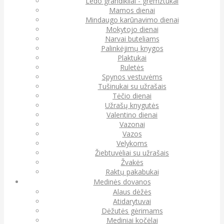
Ledo grandikliai - gremžtukai
Mamos dienai
Mindaugo karūnavimo dienai
Mokytojo dienai
Narvai buteliams
Palinkėjimų knygos
Plaktukai
Ruletės
Spynos vestuvėms
Tušinukai su užrašais
Tėčio dienai
Užrašų knygutės
Valentino dienai
Vazonai
Vazos
Velykoms
Žiebtuvėliai su užrašais
Žvakės
Raktų pakabukai
Medinės dovanos
Alaus dėžės
Atidarytuvai
Dėžutės gėrimams
Mediniai kočėlai