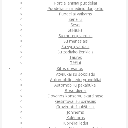
Porcialianiniai puodeliai
Puodeliai su mediniu dangteliu
Puodeliai vaikams
Seneliui
Sesei
Stikliukai
Su moterų vardais
Su mėnesiais
Su vyrų vardais
Su zodiako ženklais
Taurės
Tėčiui
Kitos dovanos
Atvirukai su šokoladu
Automobilių ledo grandikliai
Automobilių pakabukai
Boso dienai
Dovanos konservų skardinėse
Gesintuvai su užrašais
Graviruoti šaukšteliai
Joninėms
Kalėdoms
Kibirėliai ledui