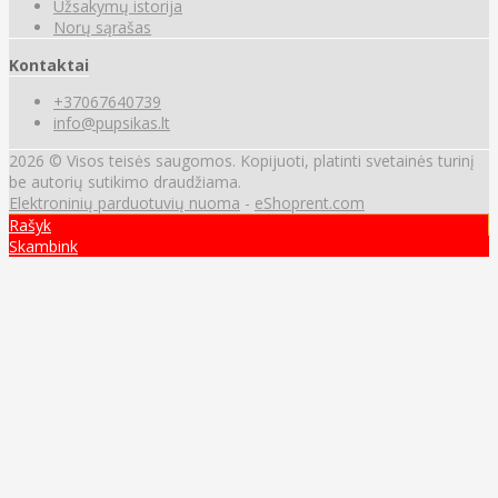
Užsakymų istorija
Norų sąrašas
Kontaktai
+37067640739
info@pupsikas.lt
2026 © Visos teisės saugomos. Kopijuoti, platinti svetainės turinį
be autorių sutikimo draudžiama.
Elektroninių parduotuvių nuoma
-
eShoprent.com
Rašyk
Skambink