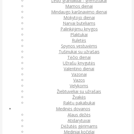
Ledo grandikliai - gremžtukai
Mamos dienai
Mindaugo karūnavimo dienai
Mokytojo dienai
Narvai buteliams
Palinkėjimų knygos
Plaktukai
Ruletės
Spynos vestuvėms
Tušinukai su užrašais
Tėčio dienai
Užrašų knygutės
Valentino dienai
Vazonai
Vazos
Velykoms
Žiebtuvėliai su užrašais
Žvakės
Raktų pakabukai
Medinės dovanos
Alaus dėžės
Atidarytuvai
Dėžutės gėrimams
Mediniai kočėlai