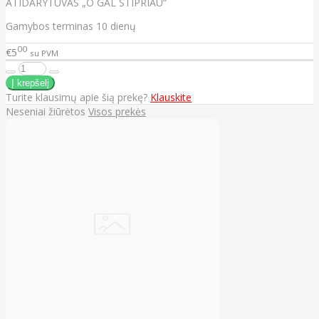
ATIDARYTUVAS „O GAL STIPRIAU“
Gamybos terminas 10 dienų
00
€5
su PVM
Turite klausimų apie šią prekę?
Klauskite
Neseniai žiūrėtos
Visos prekės