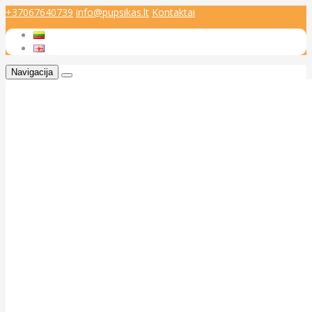
+37067640739
info@pupsikas.lt
Kontaktai
Navigacija