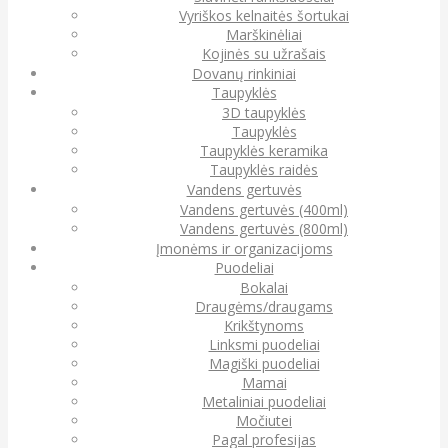
Vyriškos kelnaitės šortukai
Marškinėliai
Kojinės su užrašais
Dovanų rinkiniai
Taupyklės
3D taupyklės
Taupyklės
Taupyklės keramika
Taupyklės raidės
Vandens gertuvės
Vandens gertuvės (400ml)
Vandens gertuvės (800ml)
Įmonėms ir organizacijoms
Puodeliai
Bokalai
Draugėms/draugams
Krikštynoms
Linksmi puodeliai
Magiški puodeliai
Mamai
Metaliniai puodeliai
Močiutei
Pagal profesijas