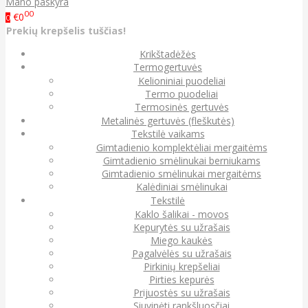
Mano paskyra
00
€0
0
Prekių krepšelis tuščias!
Krikštadėžės
Termogertuvės
Kelioniniai puodeliai
Termo puodeliai
Termosinės gertuvės
Metalinės gertuvės (fleškutės)
Tekstilė vaikams
Gimtadienio komplektėliai mergaitėms
Gimtadienio smėlinukai berniukams
Gimtadienio smėlinukai mergaitėms
Kalėdiniai smėlinukai
Tekstilė
Kaklo šalikai - movos
Kepurytės su užrašais
Miego kaukės
Pagalvėlės su užrašais
Pirkinių krepšeliai
Pirties kepurės
Prijuostės su užrašais
Siuvinėti rankšluosčiai