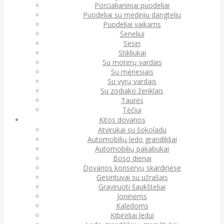
Porcialianiniai puodeliai
Puodeliai su mediniu dangteliu
Puodeliai vaikams
Seneliui
Sesei
Stikliukai
Su moterų vardais
Su mėnesiais
Su vyrų vardais
Su zodiako ženklais
Taurės
Tėčiui
Kitos dovanos
Atvirukai su šokoladu
Automobilių ledo grandikliai
Automobilių pakabukai
Boso dienai
Dovanos konservų skardinėse
Gesintuvai su užrašais
Graviruoti šaukšteliai
Joninėms
Kalėdoms
Kibirėliai ledui