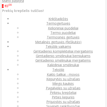
Mano paskyra
00
€0
0
Prekių krepšelis tuščias!
Krikštadėžės
Termogertuvės
Kelioniniai puodeliai
Termo puodeliai
Termosinės gertuvės
Metalinės gertuvės (fleškutės)
Tekstilė vaikams
Gimtadienio komplektėliai mergaitėms
Gimtadienio smėlinukai berniukams
Gimtadienio smėlinukai mergaitėms
Kalėdiniai smėlinukai
Tekstilė
Kaklo šalikai - movos
Kepurytės su užrašais
Miego kaukės
Pagalvėlės su užrašais
Pirkinių krepšeliai
Pirties kepurės
Prijuostės su užrašais
Siuvinėti rankšluosčiai