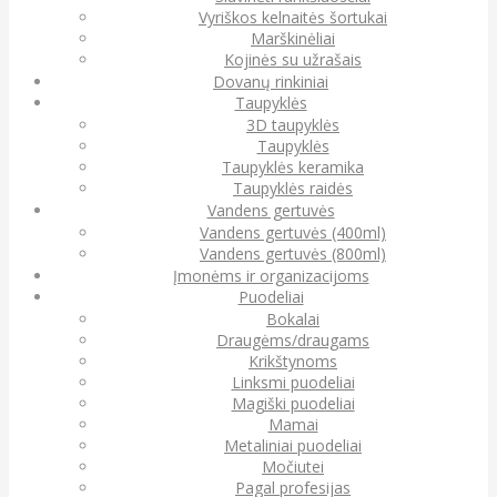
Vyriškos kelnaitės šortukai
Marškinėliai
Kojinės su užrašais
Dovanų rinkiniai
Taupyklės
3D taupyklės
Taupyklės
Taupyklės keramika
Taupyklės raidės
Vandens gertuvės
Vandens gertuvės (400ml)
Vandens gertuvės (800ml)
Įmonėms ir organizacijoms
Puodeliai
Bokalai
Draugėms/draugams
Krikštynoms
Linksmi puodeliai
Magiški puodeliai
Mamai
Metaliniai puodeliai
Močiutei
Pagal profesijas