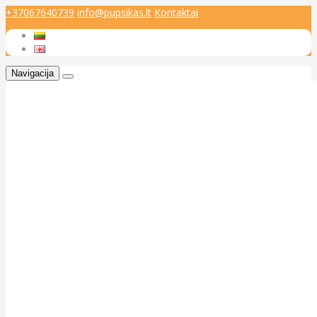
+37067640739
info@pupsikas.lt
Kontaktai
Navigacija