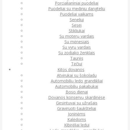
Porcialianiniai puodeliai
Puodeliai su mediniu dangteliu
Puodeliai vaikams
Seneliui
Sesei
Stikliukai
Su moterų vardais
Su mėnesiais
Su vyrų vardais
Su zodiako ženklais
Taurės
Tėčiui
Kitos dovanos
Atvirukai su šokoladu
Automobilių ledo grandikliai
Automobilių pakabukai
Boso dienai
Dovanos konservų skardinėse
Gesintuvai su užrašais
Graviruoti šaukšteliai
Joninėms
Kalėdoms
Kibirėliai ledui