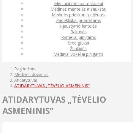
Mediniai mėsos muštukai
Medinės mentelės ir šaukštai
Medinės prieskonių dėžutės
Padėkliukai puodeliams
Pjaustymo lentelės
Raktinės
Rėmeliai pinigams
Smeigtukai
Žvakidės
Mediniai vokeliai pinigams
Pagrindinis
Medinės dovanos
Atidarytuvai
ATIDARYTUVAS „TĖVELIO ASMENINIS“
ATIDARYTUVAS „TĖVELIO
ASMENINIS“