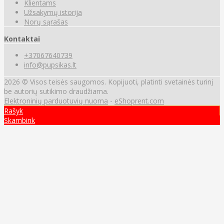
Klientams
Užsakymų istorija
Norų sąrašas
Kontaktai
+37067640739
info@pupsikas.lt
2026 © Visos teisės saugomos. Kopijuoti, platinti svetainės turinį
be autorių sutikimo draudžiama.
Elektroninių parduotuvių nuoma
-
eShoprent.com
Rašyk
Skambink