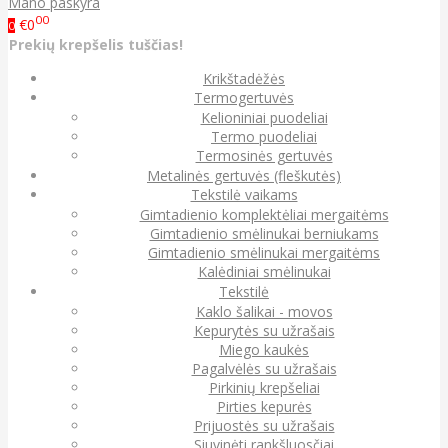
Mano paskyra
00
€0
0
Prekių krepšelis tuščias!
Krikštadėžės
Termogertuvės
Kelioniniai puodeliai
Termo puodeliai
Termosinės gertuvės
Metalinės gertuvės (fleškutės)
Tekstilė vaikams
Gimtadienio komplektėliai mergaitėms
Gimtadienio smėlinukai berniukams
Gimtadienio smėlinukai mergaitėms
Kalėdiniai smėlinukai
Tekstilė
Kaklo šalikai - movos
Kepurytės su užrašais
Miego kaukės
Pagalvėlės su užrašais
Pirkinių krepšeliai
Pirties kepurės
Prijuostės su užrašais
Siuvinėti rankšluosčiai