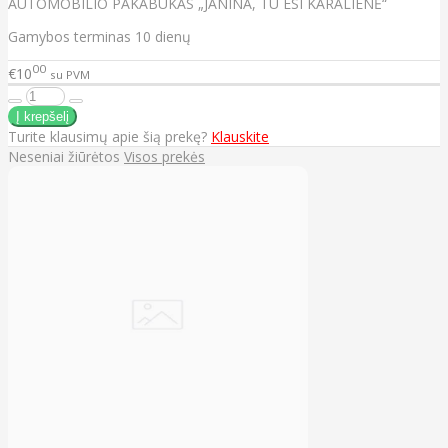
AUTOMOBILIO PAKABUKAS „JANINA, TU ESI KARALIENĖ“
Gamybos terminas 10 dienų
00
€10
su PVM
Turite klausimų apie šią prekę?
Klauskite
Neseniai žiūrėtos
Visos prekės