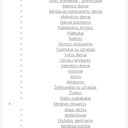
Ledo grandikliai - gremžtukai
Mamos dienai
Mindaugo karūnavimo dienai
Mokytojo dienai
Narvai buteliams
Palinkėjimų knygos
Plaktukai
Ruletės
Spynos vestuvėms
Tušinukai su užrašais
Tėčio dienai
Užrašų knygutės
Valentino dienai
Vazonai
Vazos
Velykoms
Žiebtuvėliai su užrašais
Žvakės
Raktų pakabukai
Medinės dovanos
Alaus dėžės
Atidarytuvai
Dėžutės gėrimams
Mediniai kočėlai