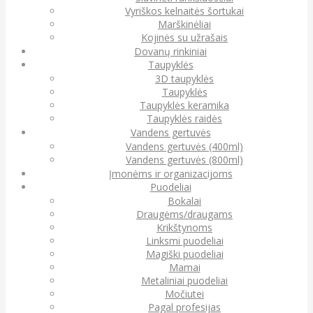
Vyriškos kelnaitės šortukai
Marškinėliai
Kojinės su užrašais
Dovanų rinkiniai
Taupyklės
3D taupyklės
Taupyklės
Taupyklės keramika
Taupyklės raidės
Vandens gertuvės
Vandens gertuvės (400ml)
Vandens gertuvės (800ml)
Įmonėms ir organizacijoms
Puodeliai
Bokalai
Draugėms/draugams
Krikštynoms
Linksmi puodeliai
Magiški puodeliai
Mamai
Metaliniai puodeliai
Močiutei
Pagal profesijas