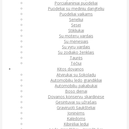
Porcialianiniai puodeliai
Puodeliai su mediniu dangteliu
Puodeliai vaikams
Seneliui
Sesei
Stikliukai
Su moterų vardais
Su mėnesiais
Su vyrų vardais
Su zodiako ženklais
Taurės
Tėčiui
Kitos dovanos
Atvirukai su šokoladu
Automobilių ledo grandikliai
Automobilių pakabukai
Boso dienai
Dovanos konservų skardinėse
Gesintuvai su užrašais
Graviruoti šaukšteliai
Joninėms
Kalėdoms
Kibirėliai ledui