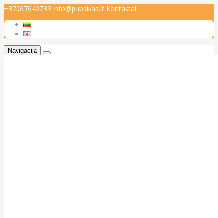
+37067640739
info@pupsikas.lt
Kontaktai
Navigacija