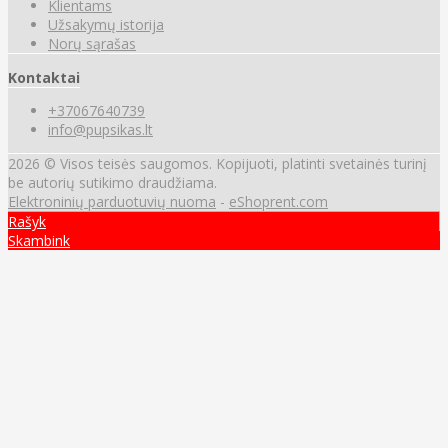
Klientams
Užsakymų istorija
Norų sąrašas
Kontaktai
+37067640739
info@pupsikas.lt
2026 © Visos teisės saugomos. Kopijuoti, platinti svetainės turinį
be autorių sutikimo draudžiama.
Elektroninių parduotuvių nuoma
-
eShoprent.com
Rašyk
Skambink