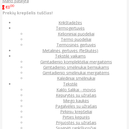
Mano paskyra
00
€0
0
Prekių krepšelis tuščias!
Krikštadėžės
Termogertuvės
Kelioniniai puodeliai
Termo puodeliai
Termosinės gertuvės
Metalinės gertuvės (fleškutės)
Tekstilė vaikams
Gimtadienio komplektėliai mergaitėms
Gimtadienio smėlinukai berniukams
Gimtadienio smėlinukai mergaitėms
Kalėdiniai smėlinukai
Tekstilė
Kaklo šalikai - movos
Kepurytės su užrašais
Miego kaukės
Pagalvėlės su užrašais
Pirkinių krepšeliai
Pirties kepurės
Prijuostės su užrašais
Siuvinėti rankšluosčiai