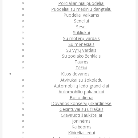
Porcialianiniai puodeliai
Puodeliai su mediniu dangteliu
Puodeliai vaikams
Seneliui
Sesei
Stikliukai
Su moterų vardais
Su mėnesiais
Su vyrų vardais
Su zodiako ženklais
Taurės
Tėčiui
Kitos dovanos
Atvirukai su šokoladu
Automobilių ledo grandikliai
Automobilių pakabukai
Boso dienai
Dovanos konservų skardinėse
Gesintuvai su užrašais
Graviruoti šaukšteliai
Joninėms
Kalėdoms
Kibirėliai ledui