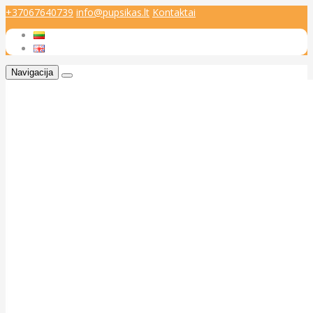
+37067640739
info@pupsikas.lt
Kontaktai
Navigacija