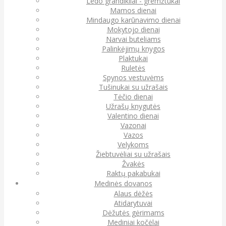
Ledo grandikliai - gremžtukai
Mamos dienai
Mindaugo karūnavimo dienai
Mokytojo dienai
Narvai buteliams
Palinkėjimų knygos
Plaktukai
Ruletės
Spynos vestuvėms
Tušinukai su užrašais
Tėčio dienai
Užrašų knygutės
Valentino dienai
Vazonai
Vazos
Velykoms
Žiebtuvėliai su užrašais
Žvakės
Raktų pakabukai
Medinės dovanos
Alaus dėžės
Atidarytuvai
Dėžutės gėrimams
Mediniai kočėlai