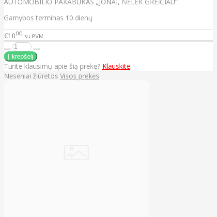
AUTOMOBILIO PAKABUKAS „JONAI, NELĖK GREIČIAU“
Gamybos terminas 10 dienų
00
€10
su PVM
Turite klausimų apie šią prekę?
Klauskite
Neseniai žiūrėtos
Visos prekės