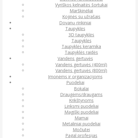
Vyriškos kelnaitės šortukai
Marškinėliai
Kojinės su užrašais
Dovanų rinkiniai
Taupyklės
3D taupyklės
Taupyklės
Taupyklės keramika
Taupyklės raidės
Vandens gertuvės
Vandens gertuvės (400ml)
Vandens gertuvės (800ml)
Įmonėms ir organizacijoms
Puodeliai
Bokalai
Draugėms/draugams
Krikštynoms
Linksmi puodeliai
Magiški puodeliai
Mamai
Metaliniai puodeliai
Močiutei
Pagal profesijas