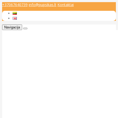
+37067640739
info@pupsikas.lt
Kontaktai
Navigacija