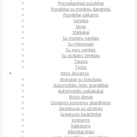
Porcialianiniai puodeliai
Puodeliai su mediniu dangteliu
Puodeliai vaikams
Seneliui
Sesei
Stikliukai
Su moterų vardais
Su mėnesiais
Su vyrų vardais
Su zodiako ženklais
Taurės
Tėčiui
Kitos dovanos
Atvirukai su šokoladu
Automobilių ledo grandikliai
Automobilių pakabukai
Boso dienai
Dovanos konservų skardinėse
Gesintuvai su užrašais
Graviruoti šaukšteliai
Joninėms
Kalėdoms
Kibirėliai ledui