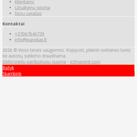
Klientams
Užsakymų istorija
Norų sąrašas
Kontaktai
+37067640739
info@pupsikas.lt
2026 © Visos teisės saugomos. Kopijuoti, platinti svetainės turinį
be autorių sutikimo draudžiama.
Elektroninių parduotuvių nuoma
-
eShoprent.com
Rašyk
Skambink