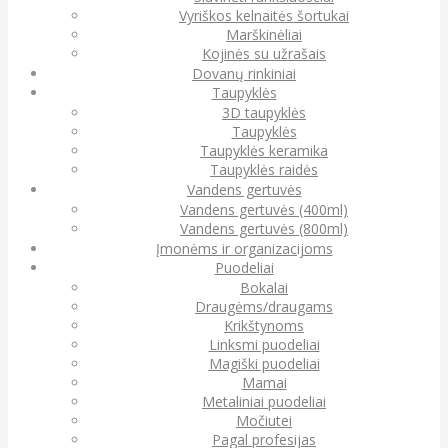
Vyriškos kelnaitės šortukai
Marškinėliai
Kojinės su užrašais
Dovanų rinkiniai
Taupyklės
3D taupyklės
Taupyklės
Taupyklės keramika
Taupyklės raidės
Vandens gertuvės
Vandens gertuvės (400ml)
Vandens gertuvės (800ml)
Įmonėms ir organizacijoms
Puodeliai
Bokalai
Draugėms/draugams
Krikštynoms
Linksmi puodeliai
Magiški puodeliai
Mamai
Metaliniai puodeliai
Močiutei
Pagal profesijas