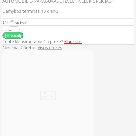
AUTOMOBILIO PAKABUKAS „TĖVELI, NELĖK GREIČIAU“
Gamybos terminas 10 dienų
00
€10
su PVM
Turite klausimų apie šią prekę?
Klauskite
Neseniai žiūrėtos
Visos prekės