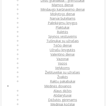
Ledo grandikliai - gremžtukai
Mamos dienai
Mindaugo karūnavimo dienai
Mokytojo dienai
Narvai buteliams
Palinkėjimų knygos
Plaktukai
Ruletės
Spynos vestuvėms
Tušinukai su užrašais
Tėčio dienai
Užrašų knygutės
Valentino dienai
Vazonai
Vazos
Velykoms
Žiebtuvėliai su užrašais
Žvakės
Raktų pakabukai
Medinės dovanos
Alaus dėžės
Atidarytuvai
Dėžutės gėrimams
Mediniai kočėlai