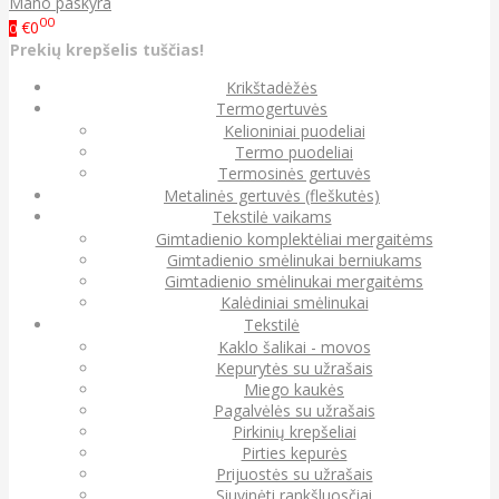
Mano paskyra
00
€0
0
Prekių krepšelis tuščias!
Krikštadėžės
Termogertuvės
Kelioniniai puodeliai
Termo puodeliai
Termosinės gertuvės
Metalinės gertuvės (fleškutės)
Tekstilė vaikams
Gimtadienio komplektėliai mergaitėms
Gimtadienio smėlinukai berniukams
Gimtadienio smėlinukai mergaitėms
Kalėdiniai smėlinukai
Tekstilė
Kaklo šalikai - movos
Kepurytės su užrašais
Miego kaukės
Pagalvėlės su užrašais
Pirkinių krepšeliai
Pirties kepurės
Prijuostės su užrašais
Siuvinėti rankšluosčiai