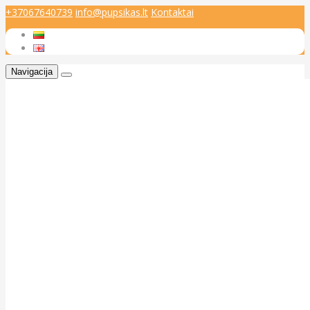
+37067640739
info@pupsikas.lt
Kontaktai
Navigacija