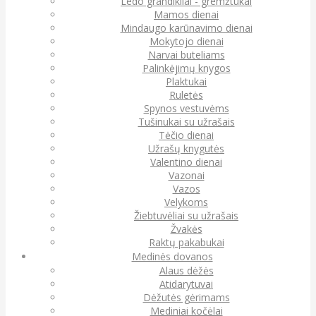
Ledo grandikliai - gremžtukai
Mamos dienai
Mindaugo karūnavimo dienai
Mokytojo dienai
Narvai buteliams
Palinkėjimų knygos
Plaktukai
Ruletės
Spynos vestuvėms
Tušinukai su užrašais
Tėčio dienai
Užrašų knygutės
Valentino dienai
Vazonai
Vazos
Velykoms
Žiebtuvėliai su užrašais
Žvakės
Raktų pakabukai
Medinės dovanos
Alaus dėžės
Atidarytuvai
Dėžutės gėrimams
Mediniai kočėlai