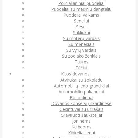
Porcialianiniai puodeliai
Puodeliai su mediniu dangteliu
Puodeliai vaikams
Seneliui
Sesei
Stikliukai
Su moterų vardais
Su mėnesiais
Su vyrų vardais
Su zodiako ženklais
Taurės
Tėčiui
Kitos dovanos
Atvirukai su šokoladu
Automobilių ledo grandikliai
Automobilių pakabukai
Boso dienai
Dovanos konservų skardinėse
Gesintuvai su užrašais
Graviruoti šaukšteliai
Joninėms
Kalėdoms
Kibirėliai ledui