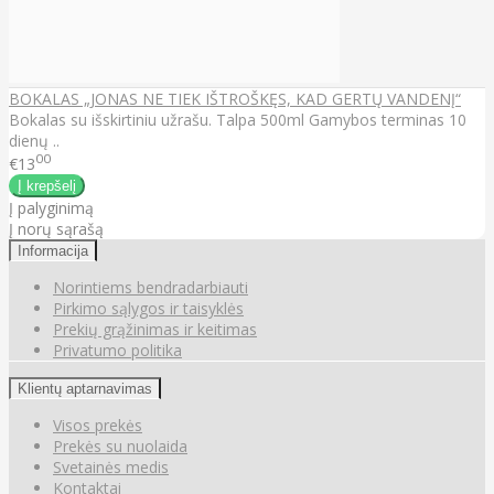
BOKALAS „JONAS NE TIEK IŠTROŠKĘS, KAD GERTŲ VANDENĮ“
Bokalas su išskirtiniu užrašu. Talpa 500ml Gamybos terminas 10
dienų ..
00
€13
Į palyginimą
Į norų sąrašą
Informacija
Norintiems bendradarbiauti
Pirkimo sąlygos ir taisyklės
Prekių grąžinimas ir keitimas
Privatumo politika
Klientų aptarnavimas
Visos prekės
Prekės su nuolaida
Svetainės medis
Kontaktai