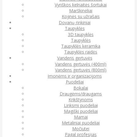
Vyriškos kelnaitės šortukai
Marškinėliai
Kojinės su užrašais
Dovanų rinkiniai
Taupyklės
3D taupyklės
Taupyklės
Taupyklės keramika
Taupyklės raidės
Vandens gertuvės
Vandens gertuvės (400ml)
Vandens gertuvės (800ml)
Įmonėms ir organizacijoms
Puodeliai
Bokalai
Draugėms/draugams
Krikštynoms
Linksmi puodeliai
Magiški puodeliai
Mamai
Metaliniai puodeliai
Močiutei
Pagal profesijas