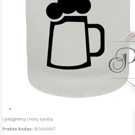
Į palyginimą
Į norų sąrašą
Prekės kodas:
BOKA0067