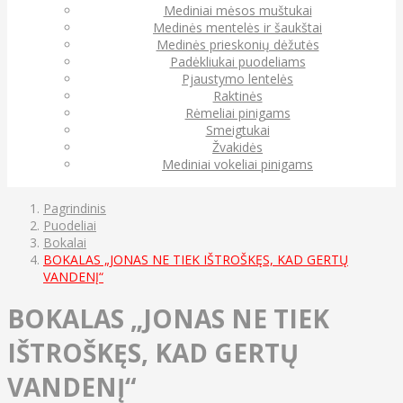
Mediniai mėsos muštukai
Medinės mentelės ir šaukštai
Medinės prieskonių dėžutės
Padėkliukai puodeliams
Pjaustymo lentelės
Raktinės
Rėmeliai pinigams
Smeigtukai
Žvakidės
Mediniai vokeliai pinigams
Pagrindinis
Puodeliai
Bokalai
BOKALAS „JONAS NE TIEK IŠTROŠKĘS, KAD GERTŲ
VANDENĮ“
BOKALAS „JONAS NE TIEK
IŠTROŠKĘS, KAD GERTŲ
VANDENĮ“