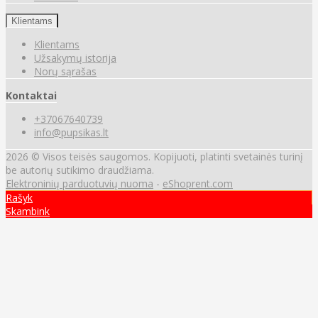
Klientams
Klientams
Užsakymų istorija
Norų sąrašas
Kontaktai
+37067640739
info@pupsikas.lt
2026 © Visos teisės saugomos. Kopijuoti, platinti svetainės turinį
be autorių sutikimo draudžiama.
Elektroninių parduotuvių nuoma
-
eShoprent.com
Rašyk
Skambink