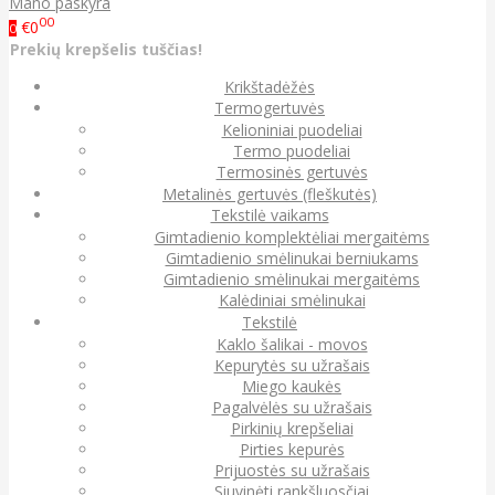
Mano paskyra
00
€0
0
Prekių krepšelis tuščias!
Krikštadėžės
Termogertuvės
Kelioniniai puodeliai
Termo puodeliai
Termosinės gertuvės
Metalinės gertuvės (fleškutės)
Tekstilė vaikams
Gimtadienio komplektėliai mergaitėms
Gimtadienio smėlinukai berniukams
Gimtadienio smėlinukai mergaitėms
Kalėdiniai smėlinukai
Tekstilė
Kaklo šalikai - movos
Kepurytės su užrašais
Miego kaukės
Pagalvėlės su užrašais
Pirkinių krepšeliai
Pirties kepurės
Prijuostės su užrašais
Siuvinėti rankšluosčiai