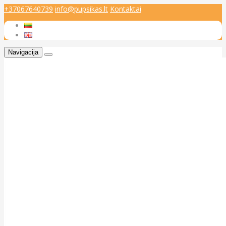
+37067640739
info@pupsikas.lt
Kontaktai
Navigacija