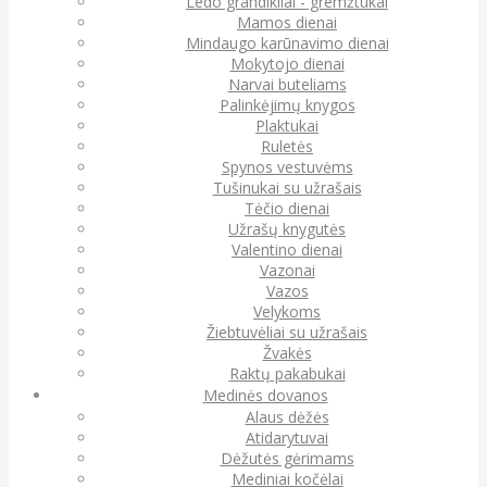
Ledo grandikliai - gremžtukai
Mamos dienai
Mindaugo karūnavimo dienai
Mokytojo dienai
Narvai buteliams
Palinkėjimų knygos
Plaktukai
Ruletės
Spynos vestuvėms
Tušinukai su užrašais
Tėčio dienai
Užrašų knygutės
Valentino dienai
Vazonai
Vazos
Velykoms
Žiebtuvėliai su užrašais
Žvakės
Raktų pakabukai
Medinės dovanos
Alaus dėžės
Atidarytuvai
Dėžutės gėrimams
Mediniai kočėlai