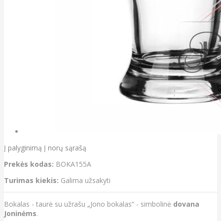
Į palyginimą
Į norų sąrašą
Prekės kodas:
BOKA155A
Turimas kiekis:
Galima užsakyti
Bokalas - taurė su užrašu „Jono bokalas“ - simbolinė
dovana
Joninėms
.