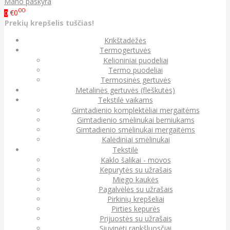
Mano paskyra
00
€0
0
Prekių krepšelis tuščias!
Krikštadėžės
Termogertuvės
Kelioniniai puodeliai
Termo puodeliai
Termosinės gertuvės
Metalinės gertuvės (fleškutės)
Tekstilė vaikams
Gimtadienio komplektėliai mergaitėms
Gimtadienio smėlinukai berniukams
Gimtadienio smėlinukai mergaitėms
Kalėdiniai smėlinukai
Tekstilė
Kaklo šalikai - movos
Kepurytės su užrašais
Miego kaukės
Pagalvėlės su užrašais
Pirkinių krepšeliai
Pirties kepurės
Prijuostės su užrašais
Siuvinėti rankšluosčiai