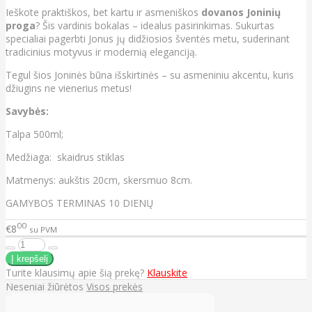
Ieškote praktiškos, bet kartu ir asmeniškos
dovanos Joninių
proga
? Šis vardinis bokalas – idealus pasirinkimas. Sukurtas
specialiai pagerbti Jonus jų didžiosios šventės metu, suderinant
tradicinius motyvus ir modernią eleganciją.
Tegul šios Joninės būna išskirtinės – su asmeniniu akcentu, kuris
džiugins ne vienerius metus!
Savybės:
Talpa 500ml;
Medžiaga: skaidrus stiklas
Matmenys: aukštis 20cm, skersmuo 8cm.
GAMYBOS TERMINAS 10 DIENŲ
00
€8
su PVM
Turite klausimų apie šią prekę?
Klauskite
Neseniai žiūrėtos
Visos prekės