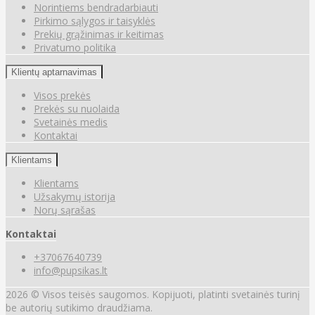
Norintiems bendradarbiauti
Pirkimo sąlygos ir taisyklės
Prekių grąžinimas ir keitimas
Privatumo politika
Klientų aptarnavimas
Visos prekės
Prekės su nuolaida
Svetainės medis
Kontaktai
Klientams
Klientams
Užsakymų istorija
Norų sąrašas
Kontaktai
+37067640739
info@pupsikas.lt
2026 © Visos teisės saugomos. Kopijuoti, platinti svetainės turinį
be autorių sutikimo draudžiama.