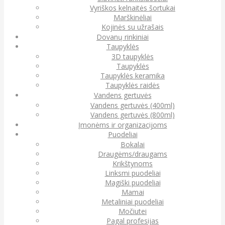
Vyriškos kelnaitės šortukai
Marškinėliai
Kojinės su užrašais
Dovanų rinkiniai
Taupyklės
3D taupyklės
Taupyklės
Taupyklės keramika
Taupyklės raidės
Vandens gertuvės
Vandens gertuvės (400ml)
Vandens gertuvės (800ml)
Įmonėms ir organizacijoms
Puodeliai
Bokalai
Draugėms/draugams
Krikštynoms
Linksmi puodeliai
Magiški puodeliai
Mamai
Metaliniai puodeliai
Močiutei
Pagal profesijas