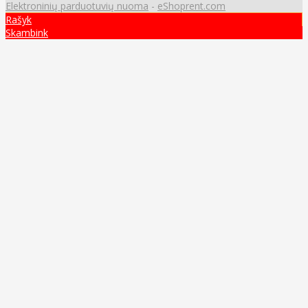
Elektroninių parduotuvių nuoma
-
eShoprent.com
Rašyk
Skambink