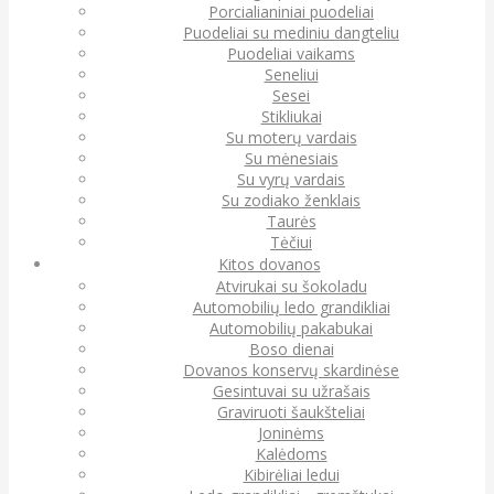
Porcialianiniai puodeliai
Puodeliai su mediniu dangteliu
Puodeliai vaikams
Seneliui
Sesei
Stikliukai
Su moterų vardais
Su mėnesiais
Su vyrų vardais
Su zodiako ženklais
Taurės
Tėčiui
Kitos dovanos
Atvirukai su šokoladu
Automobilių ledo grandikliai
Automobilių pakabukai
Boso dienai
Dovanos konservų skardinėse
Gesintuvai su užrašais
Graviruoti šaukšteliai
Joninėms
Kalėdoms
Kibirėliai ledui