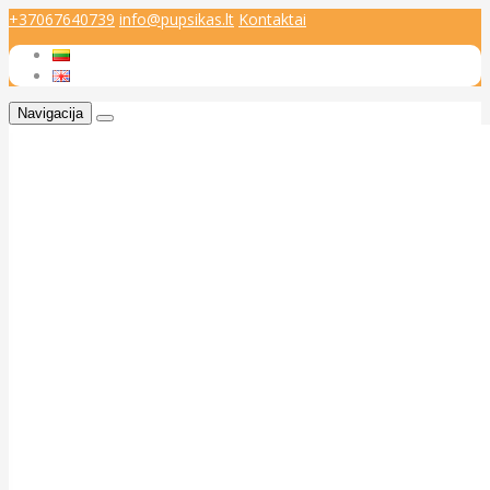
+37067640739
info@pupsikas.lt
Kontaktai
Navigacija