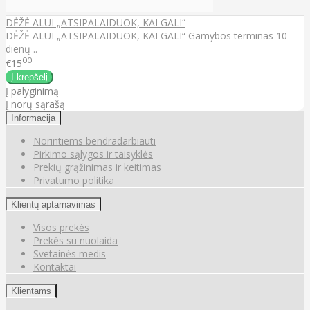
DĖŽĖ ALUI „ATSIPALAIDUOK, KAI GALI“
DĖŽĖ ALUI „ATSIPALAIDUOK, KAI GALI“ Gamybos terminas 10
dienų ..
00
€15
Į palyginimą
Į norų sąrašą
Informacija
Norintiems bendradarbiauti
Pirkimo sąlygos ir taisyklės
Prekių grąžinimas ir keitimas
Privatumo politika
Klientų aptarnavimas
Visos prekės
Prekės su nuolaida
Svetainės medis
Kontaktai
Klientams