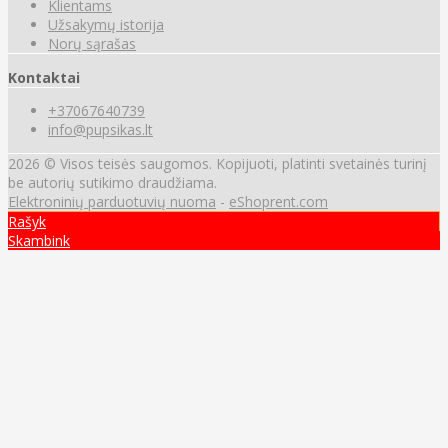
Klientams
Užsakymų istorija
Norų sąrašas
Kontaktai
+37067640739
info@pupsikas.lt
2026 © Visos teisės saugomos. Kopijuoti, platinti svetainės turinį
be autorių sutikimo draudžiama.
Elektroninių parduotuvių nuoma
-
eShoprent.com
Rašyk
Skambink