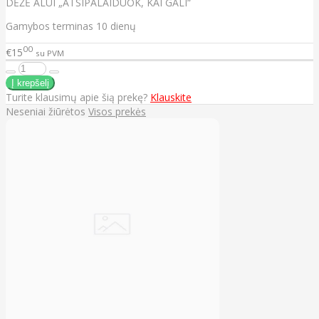
DĖŽĖ ALUI „ATSIPALAIDUOK, KAI GALI“
Gamybos terminas 10 dienų
00
€15
su PVM
Turite klausimų apie šią prekę?
Klauskite
Neseniai žiūrėtos
Visos prekės