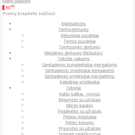
Mano paskyra
00
€0
0
Prekių krepšelis tuščias!
Krikštadėžės
Termogertuvės
Kelioniniai puodeliai
Termo puodeliai
Termosinės gertuvės
Metalinės gertuvės (fleškutės)
Tekstilė vaikams
Gimtadienio komplektėliai mergaitėms
Gimtadienio smėlinukai berniukams
Gimtadienio smėlinukai mergaitėms
Kalėdiniai smėlinukai
Tekstilė
Kaklo šalikai - movos
Kepurytės su užrašais
Miego kaukės
Pagalvėlės su užrašais
Pirkinių krepšeliai
Pirties kepurės
Prijuostės su užrašais
Siuvinėti rankšluosčiai