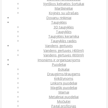
Vyriškos kelnaitės šortukai
Marškinėliai
Kojinės su užrašais
Dovanų rinkiniai
Taupyklės
3D taupyklės
Taupyklės
Taupyklės keramika
Taupyklės raidės
Vandens gertuvės
Vandens gertuvės (400ml)
Vandens gertuvės (800ml)
Įmonėms ir organizacijoms
Puodeliai
Bokalai
Draugėms/draugams
Krikštynoms
Linksmi puodeliai
Magiški puodeliai
Mamai
Metaliniai puodeliai
Močiutei
Pagal profesijas