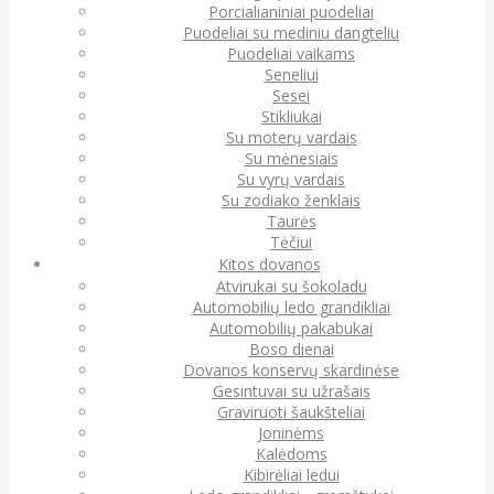
Porcialianiniai puodeliai
Puodeliai su mediniu dangteliu
Puodeliai vaikams
Seneliui
Sesei
Stikliukai
Su moterų vardais
Su mėnesiais
Su vyrų vardais
Su zodiako ženklais
Taurės
Tėčiui
Kitos dovanos
Atvirukai su šokoladu
Automobilių ledo grandikliai
Automobilių pakabukai
Boso dienai
Dovanos konservų skardinėse
Gesintuvai su užrašais
Graviruoti šaukšteliai
Joninėms
Kalėdoms
Kibirėliai ledui