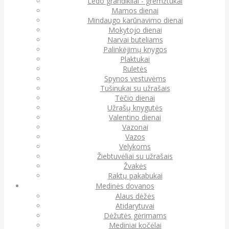
Ledo grandikliai - gremžtukai
Mamos dienai
Mindaugo karūnavimo dienai
Mokytojo dienai
Narvai buteliams
Palinkėjimų knygos
Plaktukai
Ruletės
Spynos vestuvėms
Tušinukai su užrašais
Tėčio dienai
Užrašų knygutės
Valentino dienai
Vazonai
Vazos
Velykoms
Žiebtuvėliai su užrašais
Žvakės
Raktų pakabukai
Medinės dovanos
Alaus dėžės
Atidarytuvai
Dėžutės gėrimams
Mediniai kočėlai