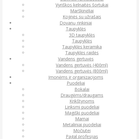
Vyriškos kelnaitės šortukai
Marškinėliai
Kojinės su užrašais
Dovanų rinkiniai
Taupyklės
3D taupyklės
Taupyklės
Taupyklės keramika
Taupyklės raidės
Vandens gertuvės
Vandens gertuvės (400ml)
Vandens gertuvės (800ml)
Įmonėms ir organizacijoms
Puodeliai
Bokalai
Draugėms/draugams
Krikštynoms
Linksmi puodeliai
Magiški puodeliai
Mamai
Metaliniai puodeliai
Močiutei
Pagal profesijas