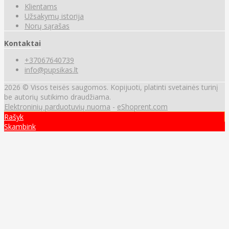
Klientams
Užsakymų istorija
Norų sąrašas
Kontaktai
+37067640739
info@pupsikas.lt
2026 © Visos teisės saugomos. Kopijuoti, platinti svetainės turinį
be autorių sutikimo draudžiama.
Elektroninių parduotuvių nuoma
-
eShoprent.com
Rašyk
Skambink