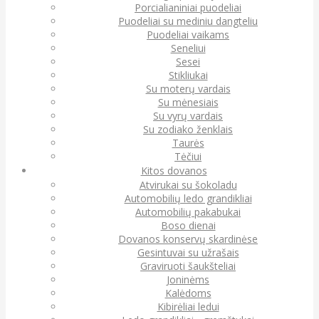
Porcialianiniai puodeliai
Puodeliai su mediniu dangteliu
Puodeliai vaikams
Seneliui
Sesei
Stikliukai
Su moterų vardais
Su mėnesiais
Su vyrų vardais
Su zodiako ženklais
Taurės
Tėčiui
Kitos dovanos
Atvirukai su šokoladu
Automobilių ledo grandikliai
Automobilių pakabukai
Boso dienai
Dovanos konservų skardinėse
Gesintuvai su užrašais
Graviruoti šaukšteliai
Joninėms
Kalėdoms
Kibirėliai ledui