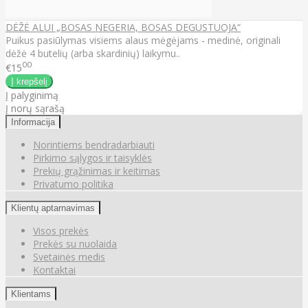
DĖŽĖ ALUI „BOSAS NEGERIA, BOSAS DEGUSTUOJA“
Puikus pasiūlymas visiems alaus mėgėjams - medinė, originali
dėžė 4 butelių (arba skardinių) laikymu..
00
€15
Į palyginimą
Į norų sąrašą
Informacija
Norintiems bendradarbiauti
Pirkimo sąlygos ir taisyklės
Prekių grąžinimas ir keitimas
Privatumo politika
Klientų aptarnavimas
Visos prekės
Prekės su nuolaida
Svetainės medis
Kontaktai
Klientams