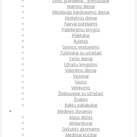
Ledo grandikliai - gremžtukai
Mamos dienai
Mindaugo karūnavimo dienai
Mokytojo dienai
Narvai buteliams
Palinkėjimų knygos
Plaktukai
Ruletės
Spynos vestuvėms
Tušinukai su užrašais
Tėčio dienai
Užrašų knygutės
Valentino dienai
Vazonai
Vazos
Velykoms
Žiebtuvėliai su užrašais
Žvakės
Raktų pakabukai
Medinės dovanos
Alaus dėžės
Atidarytuvai
Dėžutės gėrimams
Mediniai kočėlai