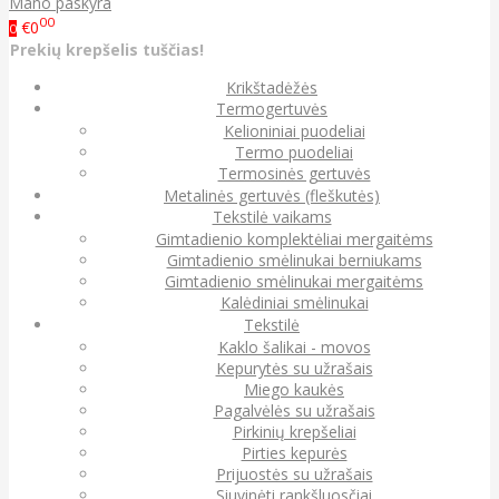
Mano paskyra
00
€0
0
Prekių krepšelis tuščias!
Krikštadėžės
Termogertuvės
Kelioniniai puodeliai
Termo puodeliai
Termosinės gertuvės
Metalinės gertuvės (fleškutės)
Tekstilė vaikams
Gimtadienio komplektėliai mergaitėms
Gimtadienio smėlinukai berniukams
Gimtadienio smėlinukai mergaitėms
Kalėdiniai smėlinukai
Tekstilė
Kaklo šalikai - movos
Kepurytės su užrašais
Miego kaukės
Pagalvėlės su užrašais
Pirkinių krepšeliai
Pirties kepurės
Prijuostės su užrašais
Siuvinėti rankšluosčiai