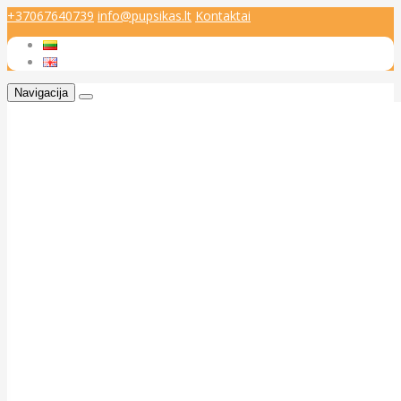
+37067640739
info@pupsikas.lt
Kontaktai
Navigacija