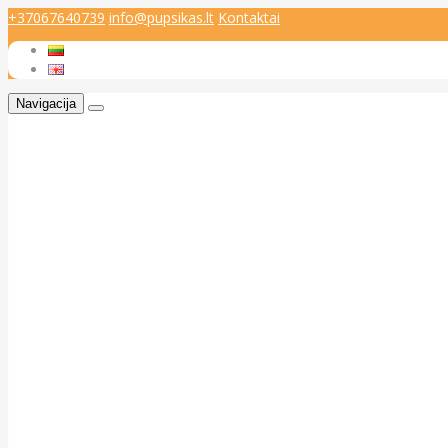
+37067640739
info@pupsikas.lt
Kontaktai
Navigacija