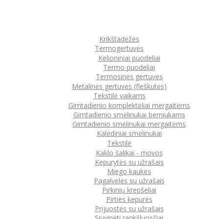
Krikštadėžės
Termogertuvės
Kelioniniai puodeliai
Termo puodeliai
Termosinės gertuvės
Metalinės gertuvės (fleškutės)
Tekstilė vaikams
Gimtadienio komplektėliai mergaitėms
Gimtadienio smėlinukai berniukams
Gimtadienio smėlinukai mergaitėms
Kalėdiniai smėlinukai
Tekstilė
Kaklo šalikai - movos
Kepurytės su užrašais
Miego kaukės
Pagalvėlės su užrašais
Pirkinių krepšeliai
Pirties kepurės
Prijuostės su užrašais
Siuvinėti rankšluosčiai