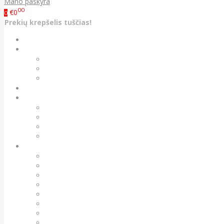
Mano paskyra
00
€0
0
Prekių krepšelis tuščias!