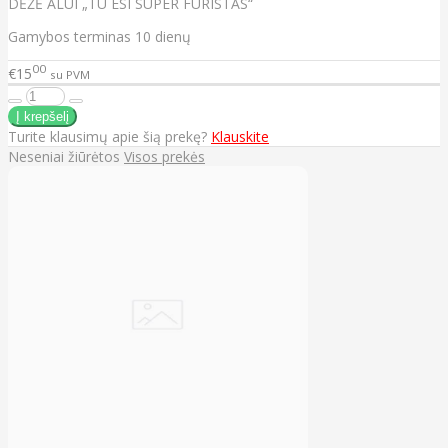
DĖŽĖ ALUI „TU ESI SUPER FŪRISTAS“
Gamybos terminas 10 dienų
00
€15
su PVM
Turite klausimų apie šią prekę?
Klauskite
Neseniai žiūrėtos
Visos prekės