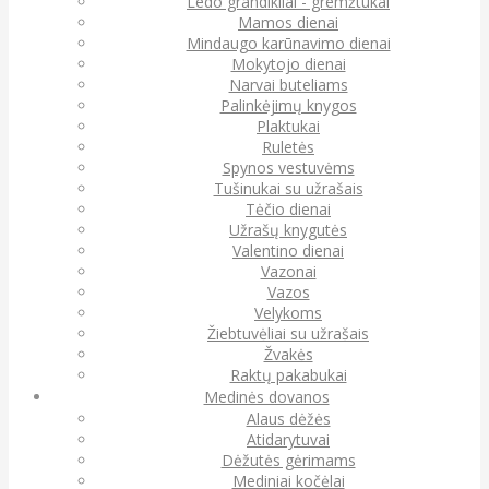
Ledo grandikliai - gremžtukai
Mamos dienai
Mindaugo karūnavimo dienai
Mokytojo dienai
Narvai buteliams
Palinkėjimų knygos
Plaktukai
Ruletės
Spynos vestuvėms
Tušinukai su užrašais
Tėčio dienai
Užrašų knygutės
Valentino dienai
Vazonai
Vazos
Velykoms
Žiebtuvėliai su užrašais
Žvakės
Raktų pakabukai
Medinės dovanos
Alaus dėžės
Atidarytuvai
Dėžutės gėrimams
Mediniai kočėlai