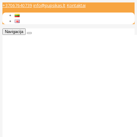
+37067640739
info@pupsikas.lt
Kontaktai
Navigacija