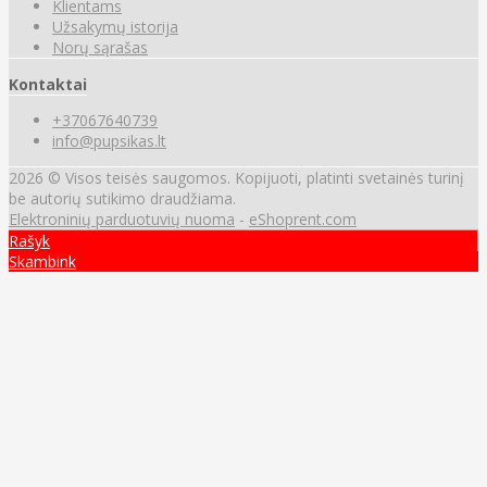
Klientams
Užsakymų istorija
Norų sąrašas
Kontaktai
+37067640739
info@pupsikas.lt
2026 © Visos teisės saugomos. Kopijuoti, platinti svetainės turinį
be autorių sutikimo draudžiama.
Elektroninių parduotuvių nuoma
-
eShoprent.com
Rašyk
Skambink