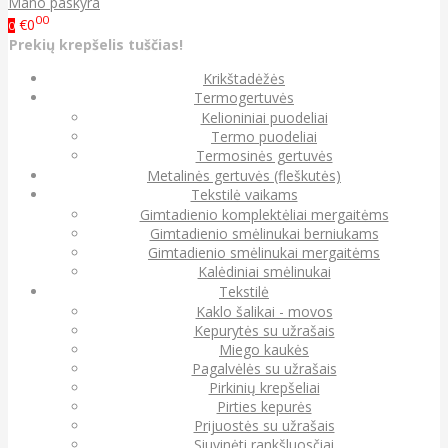
Mano paskyra
00
€0
0
Prekių krepšelis tuščias!
Krikštadėžės
Termogertuvės
Kelioniniai puodeliai
Termo puodeliai
Termosinės gertuvės
Metalinės gertuvės (fleškutės)
Tekstilė vaikams
Gimtadienio komplektėliai mergaitėms
Gimtadienio smėlinukai berniukams
Gimtadienio smėlinukai mergaitėms
Kalėdiniai smėlinukai
Tekstilė
Kaklo šalikai - movos
Kepurytės su užrašais
Miego kaukės
Pagalvėlės su užrašais
Pirkinių krepšeliai
Pirties kepurės
Prijuostės su užrašais
Siuvinėti rankšluosčiai