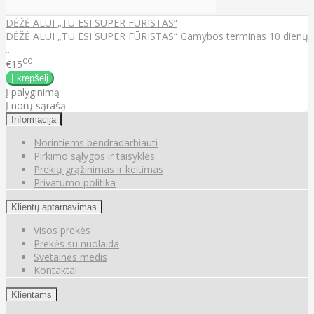
DĖŽĖ ALUI „TU ESI SUPER FŪRISTAS“
DĖŽĖ ALUI „TU ESI SUPER FŪRISTAS“ Gamybos terminas 10 dienų
..
00
€15
Į palyginimą
Į norų sąrašą
Informacija
Norintiems bendradarbiauti
Pirkimo sąlygos ir taisyklės
Prekių grąžinimas ir keitimas
Privatumo politika
Klientų aptarnavimas
Visos prekės
Prekės su nuolaida
Svetainės medis
Kontaktai
Klientams