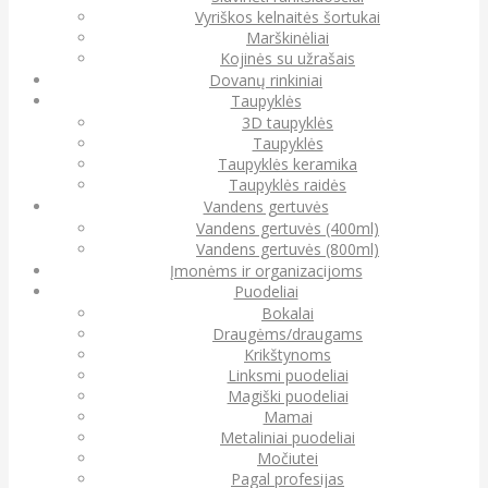
Vyriškos kelnaitės šortukai
Marškinėliai
Kojinės su užrašais
Dovanų rinkiniai
Taupyklės
3D taupyklės
Taupyklės
Taupyklės keramika
Taupyklės raidės
Vandens gertuvės
Vandens gertuvės (400ml)
Vandens gertuvės (800ml)
Įmonėms ir organizacijoms
Puodeliai
Bokalai
Draugėms/draugams
Krikštynoms
Linksmi puodeliai
Magiški puodeliai
Mamai
Metaliniai puodeliai
Močiutei
Pagal profesijas