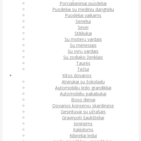
Porcialianiniai puodeliai
Puodeliai su mediniu dangteliu
Puodeliai vaikams
Seneliui
Sesei
Stikliukai
Su moterų vardais
Su mėnesiais
Su vyrų vardais
Su zodiako ženklais
Taurės
Tėčiui
Kitos dovanos
Atvirukai su šokoladu
Automobilių ledo grandikliai
Automobilių pakabukai
Boso dienai
Dovanos konservų skardinėse
Gesintuvai su užrašais
Graviruoti šaukšteliai
Joninėms
Kalėdoms
Kibirėliai ledui