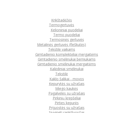
Krikštadėžės
Termogertuvės
Kelioniniai puodeliai
Termo puodeliai
Termosinės gertuvės
Metalinės gertuvės (fleškutės)
Tekstilė vaikams
Gimtadienio komplektėliai mergaitėms
Gimtadienio smėlinukai berniukams
Gimtadienio smėlinukai mergaitėms
Kalėdiniai smėlinukai
Tekstilė
Kaklo šalikai - movos
Kepurytės su užrašais
Miego kaukės
Pagalvėlės su užrašais
Pirkinių krepšeliai
Pirties kepurės
Prijuostės su užrašais
Siuvinėti rankšluosčiai