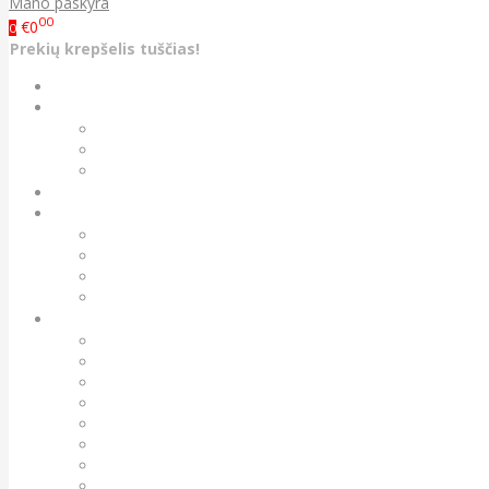
Mano paskyra
00
€0
0
Prekių krepšelis tuščias!