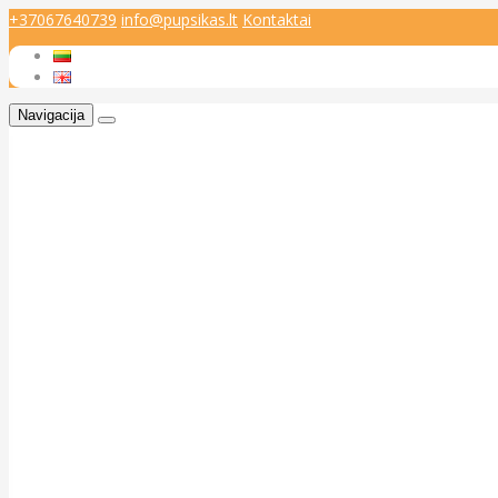
+37067640739
info@pupsikas.lt
Kontaktai
Navigacija