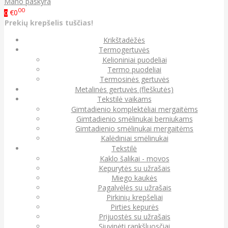
Mano paskyra
00
€0
0
Prekių krepšelis tuščias!
Krikštadėžės
Termogertuvės
Kelioniniai puodeliai
Termo puodeliai
Termosinės gertuvės
Metalinės gertuvės (fleškutės)
Tekstilė vaikams
Gimtadienio komplektėliai mergaitėms
Gimtadienio smėlinukai berniukams
Gimtadienio smėlinukai mergaitėms
Kalėdiniai smėlinukai
Tekstilė
Kaklo šalikai - movos
Kepurytės su užrašais
Miego kaukės
Pagalvėlės su užrašais
Pirkinių krepšeliai
Pirties kepurės
Prijuostės su užrašais
Siuvinėti rankšluosčiai