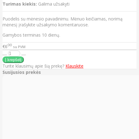
Turimas kiekis:
Galima užsakyti
Puodelis su mėnesio pavadinimu. Mėnuo keičiamas, norimą
mėnesį įrašykite užsakymo komentaruose.
Gamybos terminas 10 dienų.
00
€6
su PVM
Turite klausimų apie šią prekę?
Klauskite
Susijusios prekės