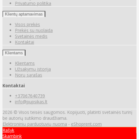
Privatumo politika
Klientų aptarnavimas
Visos prekės
Prekės su nuolaida
Svetainės medis
Kontaktai
Klientams
Klientams
Užsakymų istorija
Norų sąrašas
Kontaktai
+37067640739
info@pupsikas.lt
2026 © Visos teisės saugomos. Kopijuoti, platinti svetainės turinį
be autorių sutikimo draudžiama.
Elektroninių parduotuvių nuoma
-
eShoprent.com
Rašyk
Skambink