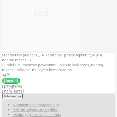
Standartinis puodelis „Tik karalienės gimsta lapkritį“ (Su jūsų
norimu mėnesiu)
Puodelis su mėnesio pavadinimu. Mėnuo keičiamas, norimą
mėnesį įrašykite užsakymo komentaruos..
00
€6
Į palyginimą
Į norų sąrašą
Informacija
Norintiems bendradarbiauti
Pirkimo sąlygos ir taisyklės
Prekių grąžinimas ir keitimas