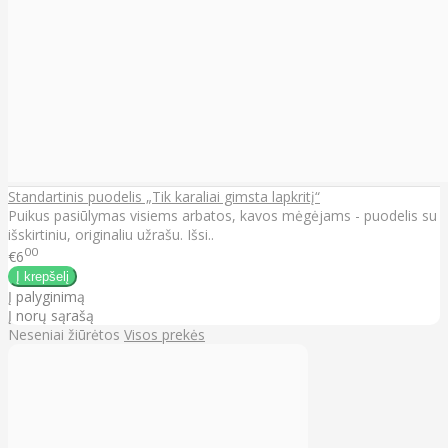
Standartinis puodelis „Tik karaliai gimsta lapkritį“
Puikus pasiūlymas visiems arbatos, kavos mėgėjams - puodelis su
išskirtiniu, originaliu užrašu. Išsi..
00
€6
Į palyginimą
Į norų sąrašą
Neseniai žiūrėtos
Visos prekės