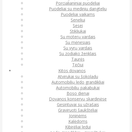
Porcialianiniai puodeliai
Puodeliai su mediniu dangteliu
Puodeliai vaikams
Seneliui
Sesei
Stikliukai
Su moterų vardais
Su mėnesiais
Su vyrų vardais
Su zodiako ženklais
Taurės
Tėčiui
Kitos dovanos
Atvirukai su šokoladu
Automobilių ledo grandikliai
Automobilių pakabukai
Boso dienai
Dovanos konservų skardinėse
Gesintuvai su užrašais
Graviruoti šaukšteliai
Joninėms
Kalėdoms
Kibirėliai ledui