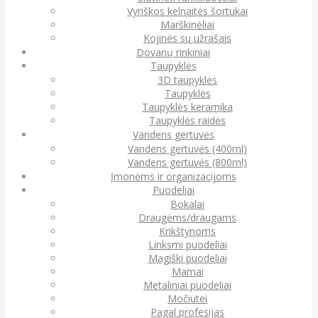
Vyriškos kelnaitės šortukai
Marškinėliai
Kojinės su užrašais
Dovanų rinkiniai
Taupyklės
3D taupyklės
Taupyklės
Taupyklės keramika
Taupyklės raidės
Vandens gertuvės
Vandens gertuvės (400ml)
Vandens gertuvės (800ml)
Įmonėms ir organizacijoms
Puodeliai
Bokalai
Draugėms/draugams
Krikštynoms
Linksmi puodeliai
Magiški puodeliai
Mamai
Metaliniai puodeliai
Močiutei
Pagal profesijas