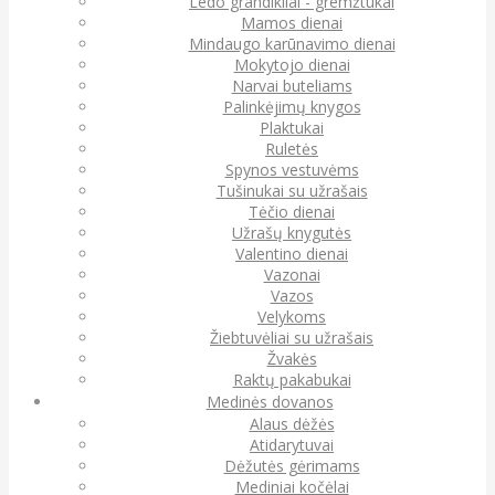
Ledo grandikliai - gremžtukai
Mamos dienai
Mindaugo karūnavimo dienai
Mokytojo dienai
Narvai buteliams
Palinkėjimų knygos
Plaktukai
Ruletės
Spynos vestuvėms
Tušinukai su užrašais
Tėčio dienai
Užrašų knygutės
Valentino dienai
Vazonai
Vazos
Velykoms
Žiebtuvėliai su užrašais
Žvakės
Raktų pakabukai
Medinės dovanos
Alaus dėžės
Atidarytuvai
Dėžutės gėrimams
Mediniai kočėlai