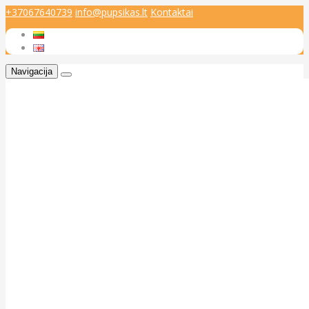
+37067640739
info@pupsikas.lt
Kontaktai
Navigacija