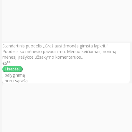
Standartinis puodelis „Gražiausi žmonės gimsta lapkritį“
Puodelis su mėnesio pavadinimu. Mėnuo keičiamas, norimą
mėnesį įrašykite užsakymo komentaruos..
00
€6
Į palyginimą
Į norų sąrašą