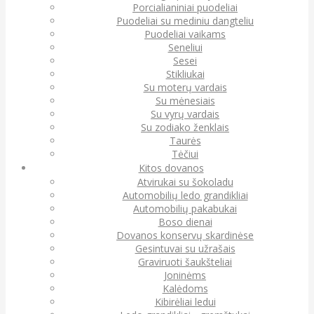
Porcialianiniai puodeliai
Puodeliai su mediniu dangteliu
Puodeliai vaikams
Seneliui
Sesei
Stikliukai
Su moterų vardais
Su mėnesiais
Su vyrų vardais
Su zodiako ženklais
Taurės
Tėčiui
Kitos dovanos
Atvirukai su šokoladu
Automobilių ledo grandikliai
Automobilių pakabukai
Boso dienai
Dovanos konservų skardinėse
Gesintuvai su užrašais
Graviruoti šaukšteliai
Joninėms
Kalėdoms
Kibirėliai ledui