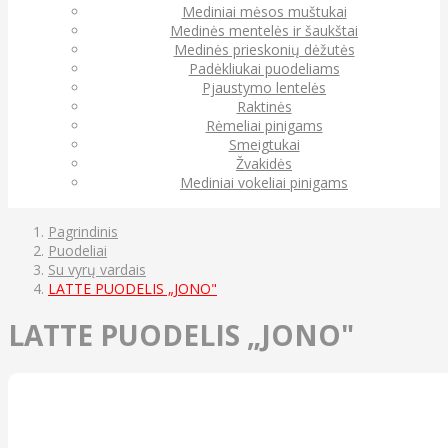
Mediniai mėsos muštukai
Medinės mentelės ir šaukštai
Medinės prieskonių dėžutės
Padėkliukai puodeliams
Pjaustymo lentelės
Raktinės
Rėmeliai pinigams
Smeigtukai
Žvakidės
Mediniai vokeliai pinigams
Pagrindinis
Puodeliai
Su vyrų vardais
LATTE PUODELIS „JONO"
LATTE PUODELIS „JONO"