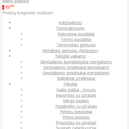
Mano paskyra
00
€0
0
Prekių krepšelis tuščias!
Krikštadėžės
Termogertuvės
Kelioniniai puodeliai
Termo puodeliai
Termosinės gertuvės
Metalinės gertuvės (fleškutės)
Tekstilė vaikams
Gimtadienio komplektėliai mergaitėms
Gimtadienio smėlinukai berniukams
Gimtadienio smėlinukai mergaitėms
Kalėdiniai smėlinukai
Tekstilė
Kaklo šalikai - movos
Kepurytės su užrašais
Miego kaukės
Pagalvėlės su užrašais
Pirkinių krepšeliai
Pirties kepurės
Prijuostės su užrašais
Siuvinėti rankšluosčiai