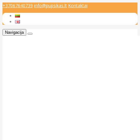
+37067640739
info@pupsikas.lt
Kontaktai
Navigacija