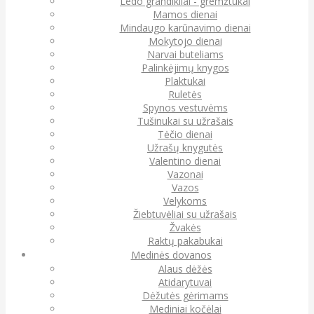
Ledo grandikliai - gremžtukai
Mamos dienai
Mindaugo karūnavimo dienai
Mokytojo dienai
Narvai buteliams
Palinkėjimų knygos
Plaktukai
Ruletės
Spynos vestuvėms
Tušinukai su užrašais
Tėčio dienai
Užrašų knygutės
Valentino dienai
Vazonai
Vazos
Velykoms
Žiebtuvėliai su užrašais
Žvakės
Raktų pakabukai
Medinės dovanos
Alaus dėžės
Atidarytuvai
Dėžutės gėrimams
Mediniai kočėlai