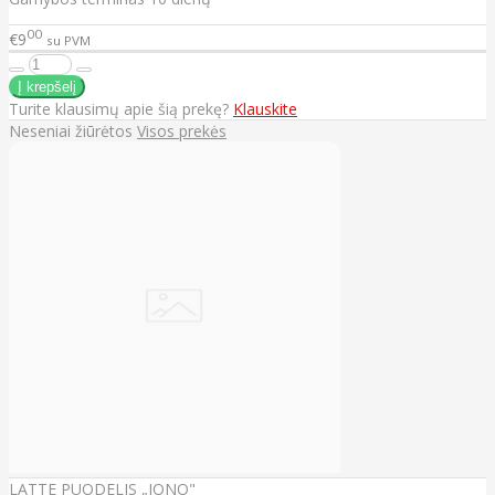
00
€9
su PVM
Turite klausimų apie šią prekę?
Klauskite
Neseniai žiūrėtos
Visos prekės
LATTE PUODELIS „JONO"