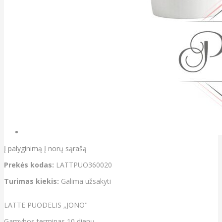
Į palyginimą
Į norų sąrašą
Prekės kodas:
LATTPUO360020
Turimas kiekis:
Galima užsakyti
LATTE PUODELIS „JONO"
Gamybos terminas 10 dienų