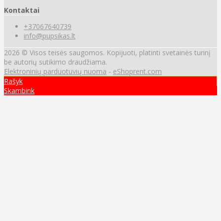
Kontaktai
+37067640739
info@pupsikas.lt
2026 © Visos teisės saugomos. Kopijuoti, platinti svetainės turinį
be autorių sutikimo draudžiama.
Elektroninių parduotuvių nuoma
-
eShoprent.com
Rašyk
Skambink