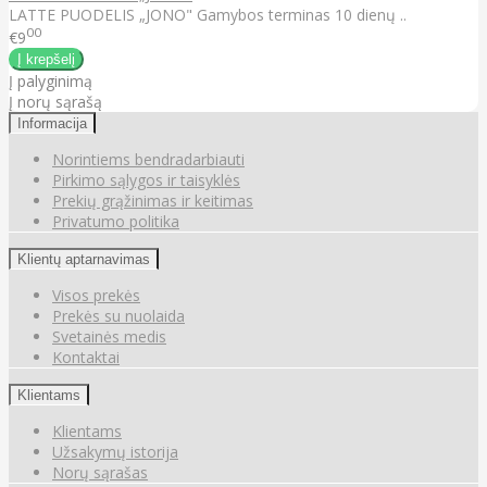
LATTE PUODELIS „JONO" Gamybos terminas 10 dienų ..
00
€9
Į palyginimą
Į norų sąrašą
Informacija
Norintiems bendradarbiauti
Pirkimo sąlygos ir taisyklės
Prekių grąžinimas ir keitimas
Privatumo politika
Klientų aptarnavimas
Visos prekės
Prekės su nuolaida
Svetainės medis
Kontaktai
Klientams
Klientams
Užsakymų istorija
Norų sąrašas