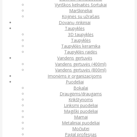
Vyriškos kelnaitės šortukai
Marškinėliai
Kojinės su užrašais
Dovanų rinkiniai
Taupyklės
3D taupyklės
Taupyklės
Taupyklės keramika
Taupyklės raidės
Vandens gertuvės
Vandens gertuvės (400ml)
Vandens gertuvės (800ml)
Įmonėms ir organizacijoms
Puodeliai
Bokalai
Draugėms/draugams
Krikštynoms
Linksmi puodeliai
Magiški puodeliai
Mamai
Metaliniai puodeliai
Močiutei
Pagal profesijas