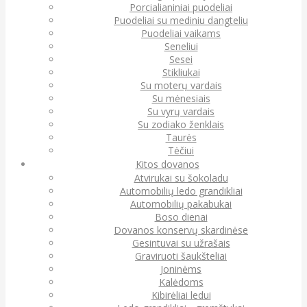
Porcialianiniai puodeliai
Puodeliai su mediniu dangteliu
Puodeliai vaikams
Seneliui
Sesei
Stikliukai
Su moterų vardais
Su mėnesiais
Su vyrų vardais
Su zodiako ženklais
Taurės
Tėčiui
Kitos dovanos
Atvirukai su šokoladu
Automobilių ledo grandikliai
Automobilių pakabukai
Boso dienai
Dovanos konservų skardinėse
Gesintuvai su užrašais
Graviruoti šaukšteliai
Joninėms
Kalėdoms
Kibirėliai ledui