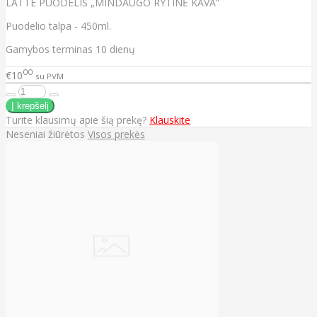
LATTE PUODELIS „MINDAUGO RYTINĖ KAVA“
Puodelio talpa - 450ml.
Gamybos terminas 10 dienų
00
€10
su PVM
Turite klausimų apie šią prekę?
Klauskite
Neseniai žiūrėtos
Visos prekės