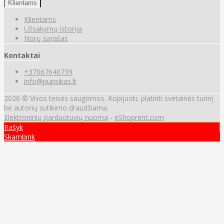
Klientams
Klientams
Užsakymų istorija
Norų sąrašas
Kontaktai
+37067640739
info@pupsikas.lt
2026 © Visos teisės saugomos. Kopijuoti, platinti svetainės turinį
be autorių sutikimo draudžiama.
Elektroninių parduotuvių nuoma
-
eShoprent.com
Rašyk
Skambink