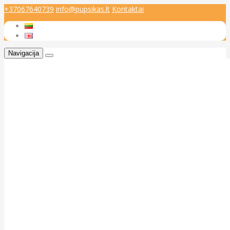
+37067640739
info@pupsikas.lt
Kontaktai
Navigacija