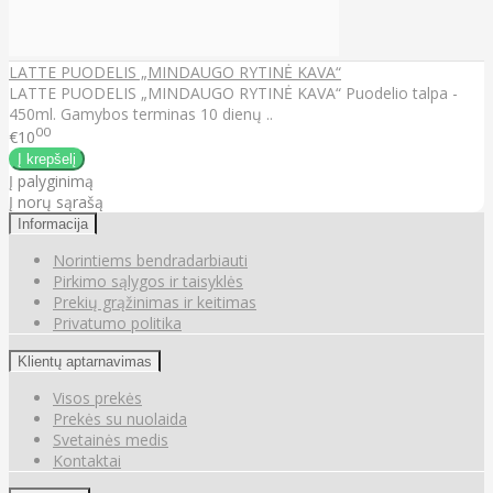
LATTE PUODELIS „MINDAUGO RYTINĖ KAVA“
LATTE PUODELIS „MINDAUGO RYTINĖ KAVA“ Puodelio talpa -
450ml. Gamybos terminas 10 dienų ..
00
€10
Į palyginimą
Į norų sąrašą
Informacija
Norintiems bendradarbiauti
Pirkimo sąlygos ir taisyklės
Prekių grąžinimas ir keitimas
Privatumo politika
Klientų aptarnavimas
Visos prekės
Prekės su nuolaida
Svetainės medis
Kontaktai