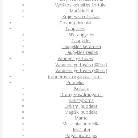
Vyriškos kelnaitės šortukai
Marškinėliai
Kojinės su užrašais
Dovanų rinkiniai
Taupyklės
3D taupyklės
Taupyklės
Taupyklės keramika
Taupyklės raidės
Vandens gertuvės
Vandens gertuvės (400ml)
Vandens gertuvės (800ml)
Įmonėms ir organizacijoms
Puodeliai
Bokalai
Draugėms/draugams
Krikštynoms
Linksmi puodeliai
Magiški puodeliai
Mamai
Metaliniai puodeliai
Močiutei
Pagal profesijas