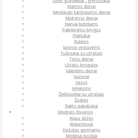
Ledo grandikliai - gremžtukai
Mamos dienai
Mindaugo karūnavimo dienai
Mokytojo dienai
Narvai buteliams
Palinkėjimų knygos
Plaktukai
Ruletės
Spynos vestuvėms
Tušinukai su užrašais
Tėčio dienai
Užrašų knygutės
Valentino dienai
Vazonai
Vazos
Velykoms
Žiebtuvėliai su užrašais
Žvakės
Raktų pakabukai
Medinės dovanos
Alaus dėžės
Atidarytuvai
Dėžutės gėrimams
Mediniai kočėlai