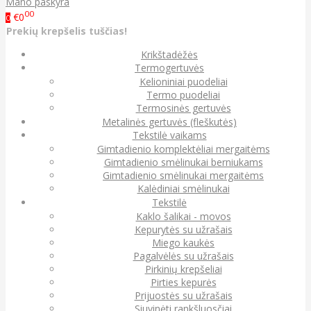
Mano paskyra
00
€0
0
Prekių krepšelis tuščias!
Krikštadėžės
Termogertuvės
Kelioniniai puodeliai
Termo puodeliai
Termosinės gertuvės
Metalinės gertuvės (fleškutės)
Tekstilė vaikams
Gimtadienio komplektėliai mergaitėms
Gimtadienio smėlinukai berniukams
Gimtadienio smėlinukai mergaitėms
Kalėdiniai smėlinukai
Tekstilė
Kaklo šalikai - movos
Kepurytės su užrašais
Miego kaukės
Pagalvėlės su užrašais
Pirkinių krepšeliai
Pirties kepurės
Prijuostės su užrašais
Siuvinėti rankšluosčiai