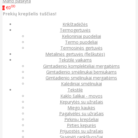
Mano paskyra
00
€0
0
Prekių krepšelis tuščias!
Krikštadėžės
Termogertuvės
Kelioniniai puodeliai
Termo puodeliai
Termosinės gertuvės
Metalinės gertuvės (fleškutės)
Tekstilė vaikams
Gimtadienio komplektėliai mergaitėms
Gimtadienio smėlinukai berniukams
Gimtadienio smėlinukai mergaitėms
Kalėdiniai smėlinukai
Tekstilė
Kaklo šalikai - movos
Kepurytės su užrašais
Miego kaukės
Pagalvėlės su užrašais
Pirkinių krepšeliai
Pirties kepurės
Prijuostės su užrašais
Siuvinėti rankšluosčiai