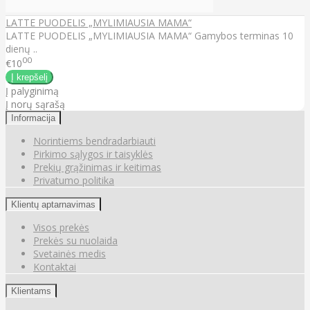
LATTE PUODELIS „MYLIMIAUSIA MAMA“
LATTE PUODELIS „MYLIMIAUSIA MAMA“ Gamybos terminas 10
dienų ..
00
€10
Į palyginimą
Į norų sąrašą
Informacija
Norintiems bendradarbiauti
Pirkimo sąlygos ir taisyklės
Prekių grąžinimas ir keitimas
Privatumo politika
Klientų aptarnavimas
Visos prekės
Prekės su nuolaida
Svetainės medis
Kontaktai
Klientams