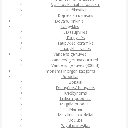
Vyriškos kelnaitės šortukai
Marškinėliai
Kojinės su užrašais
Dovanų rinkiniai
Taupyklės
3D taupyklės
Taupyklės
Taupyklės keramika
Taupyklės raidės
Vandens gertuvės
Vandens gertuvės (400ml)
Vandens gertuvės (800ml)
Įmonėms ir organizacijoms
Puodeliai
Bokalai
Draugėms/draugams
Krikštynoms
Linksmi puodeliai
Magiški puodeliai
Mamai
Metaliniai puodeliai
Močiutei
Pagal profesijas