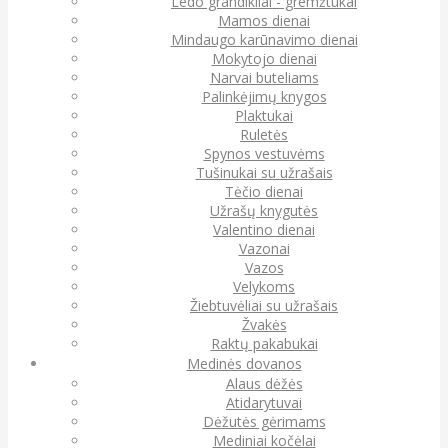
Ledo grandikliai - gremžtukai
Mamos dienai
Mindaugo karūnavimo dienai
Mokytojo dienai
Narvai buteliams
Palinkėjimų knygos
Plaktukai
Ruletės
Spynos vestuvėms
Tušinukai su užrašais
Tėčio dienai
Užrašų knygutės
Valentino dienai
Vazonai
Vazos
Velykoms
Žiebtuvėliai su užrašais
Žvakės
Raktų pakabukai
Medinės dovanos
Alaus dėžės
Atidarytuvai
Dėžutės gėrimams
Mediniai kočėlai