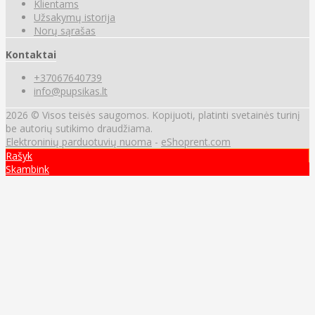
Klientams
Užsakymų istorija
Norų sąrašas
Kontaktai
+37067640739
info@pupsikas.lt
2026 © Visos teisės saugomos. Kopijuoti, platinti svetainės turinį
be autorių sutikimo draudžiama.
Elektroninių parduotuvių nuoma
-
eShoprent.com
Rašyk
Skambink