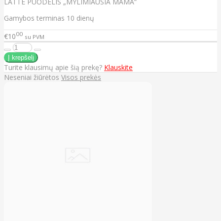
LATTE PUODELIS „MYLIMIAUSIA MAMA“
Gamybos terminas 10 dienų
00
€10
su PVM
Turite klausimų apie šią prekę?
Klauskite
Neseniai žiūrėtos
Visos prekės