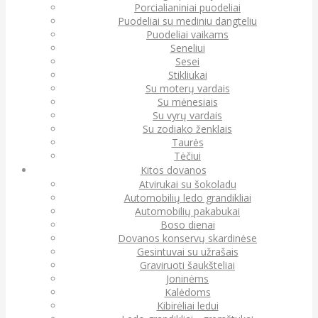
Porcialianiniai puodeliai
Puodeliai su mediniu dangteliu
Puodeliai vaikams
Seneliui
Sesei
Stikliukai
Su moterų vardais
Su mėnesiais
Su vyrų vardais
Su zodiako ženklais
Taurės
Tėčiui
Kitos dovanos
Atvirukai su šokoladu
Automobilių ledo grandikliai
Automobilių pakabukai
Boso dienai
Dovanos konservų skardinėse
Gesintuvai su užrašais
Graviruoti šaukšteliai
Joninėms
Kalėdoms
Kibirėliai ledui