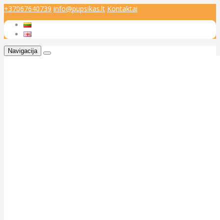
+37067640739
info@pupsikas.lt
Kontaktai
Navigacija