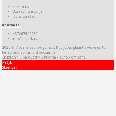
Klientams
Užsakymų istorija
Norų sąrašas
Kontaktai
+37067640739
info@pupsikas.lt
2026 © Visos teisės saugomos. Kopijuoti, platinti svetainės turinį
be autorių sutikimo draudžiama.
Elektroninių parduotuvių nuoma
-
eShoprent.com
Rašyk
Skambink