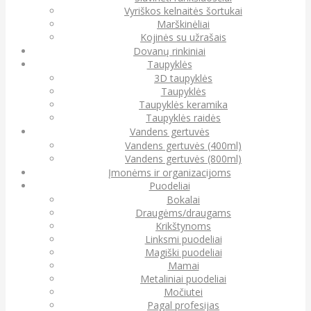
Vyriškos kelnaitės šortukai
Marškinėliai
Kojinės su užrašais
Dovanų rinkiniai
Taupyklės
3D taupyklės
Taupyklės
Taupyklės keramika
Taupyklės raidės
Vandens gertuvės
Vandens gertuvės (400ml)
Vandens gertuvės (800ml)
Įmonėms ir organizacijoms
Puodeliai
Bokalai
Draugėms/draugams
Krikštynoms
Linksmi puodeliai
Magiški puodeliai
Mamai
Metaliniai puodeliai
Močiutei
Pagal profesijas