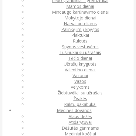
Ledo grandikliai - gremžtukai
Mamos dienai
Mindaugo karūnavimo dienai
Mokytojo dienai
Narvai buteliams
Palinkėjimų knygos
Plaktukai
Ruletės
Spynos vestuvėms
Tušinukai su užrašais
Tėčio dienai
Užrašų knygutės
Valentino dienai
Vazonai
Vazos
Velykoms
Žiebtuvėliai su užrašais
Žvakės
Raktų pakabukai
Medinės dovanos
Alaus dėžės
Atidarytuvai
Dėžutės gėrimams
Mediniai kočėlai