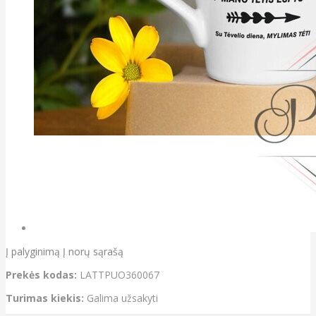
Į palyginimą
Į norų sąrašą
Prekės kodas:
LATTPUO360067
Turimas kiekis:
Galima užsakyti