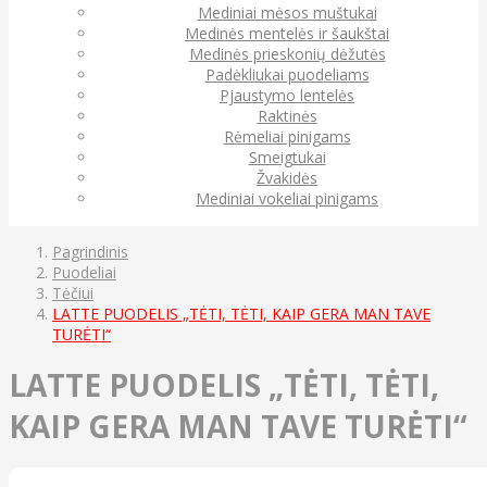
Mediniai mėsos muštukai
Medinės mentelės ir šaukštai
Medinės prieskonių dėžutės
Padėkliukai puodeliams
Pjaustymo lentelės
Raktinės
Rėmeliai pinigams
Smeigtukai
Žvakidės
Mediniai vokeliai pinigams
Pagrindinis
Puodeliai
Tėčiui
LATTE PUODELIS „TĖTI, TĖTI, KAIP GERA MAN TAVE
TURĖTI“
LATTE PUODELIS „TĖTI, TĖTI,
KAIP GERA MAN TAVE TURĖTI“