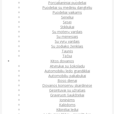
Porcialianiniai puodeliai
Puodeliai su mediniu dangteliu
Puodeliai vaikams
Seneliui
Sesei
Stikliukai
Su moterų vardais
Su mėnesiais
Su vyrų vardais
Su zodiako ženklais
Taurės
Tėčiui
Kitos dovanos
Atvirukai su šokoladu
Automobilių ledo grandikliai
Automobilių pakabukai
Boso dienai
Dovanos konservų skardinėse
Gesintuvai su užrašais
Graviruoti šaukšteliai
Joninėms
Kalėdoms
Kibirėliai ledui