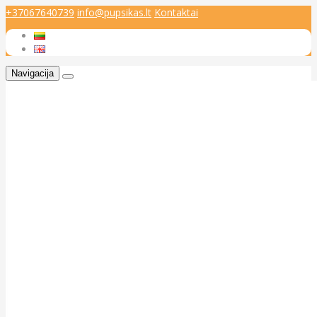
+37067640739
info@pupsikas.lt
Kontaktai
Navigacija