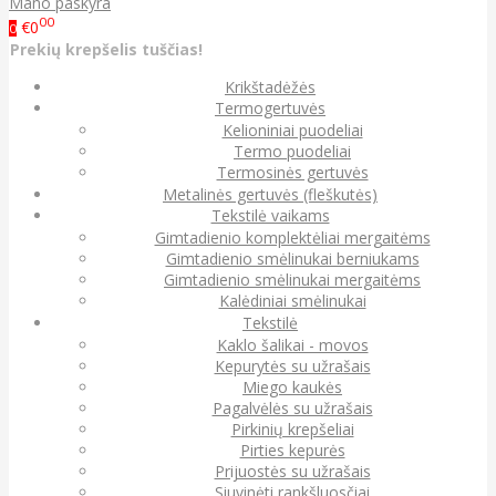
Mano paskyra
00
€0
0
Prekių krepšelis tuščias!
Krikštadėžės
Termogertuvės
Kelioniniai puodeliai
Termo puodeliai
Termosinės gertuvės
Metalinės gertuvės (fleškutės)
Tekstilė vaikams
Gimtadienio komplektėliai mergaitėms
Gimtadienio smėlinukai berniukams
Gimtadienio smėlinukai mergaitėms
Kalėdiniai smėlinukai
Tekstilė
Kaklo šalikai - movos
Kepurytės su užrašais
Miego kaukės
Pagalvėlės su užrašais
Pirkinių krepšeliai
Pirties kepurės
Prijuostės su užrašais
Siuvinėti rankšluosčiai