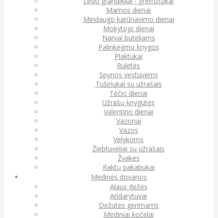
Ledo grandikliai - gremžtukai
Mamos dienai
Mindaugo karūnavimo dienai
Mokytojo dienai
Narvai buteliams
Palinkėjimų knygos
Plaktukai
Ruletės
Spynos vestuvėms
Tušinukai su užrašais
Tėčio dienai
Užrašų knygutės
Valentino dienai
Vazonai
Vazos
Velykoms
Žiebtuvėliai su užrašais
Žvakės
Raktų pakabukai
Medinės dovanos
Alaus dėžės
Atidarytuvai
Dėžutės gėrimams
Mediniai kočėlai