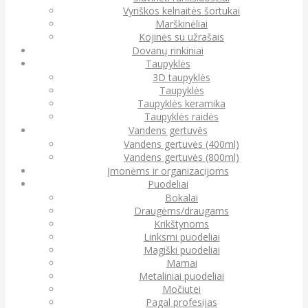
Vyriškos kelnaitės šortukai
Marškinėliai
Kojinės su užrašais
Dovanų rinkiniai
Taupyklės
3D taupyklės
Taupyklės
Taupyklės keramika
Taupyklės raidės
Vandens gertuvės
Vandens gertuvės (400ml)
Vandens gertuvės (800ml)
Įmonėms ir organizacijoms
Puodeliai
Bokalai
Draugėms/draugams
Krikštynoms
Linksmi puodeliai
Magiški puodeliai
Mamai
Metaliniai puodeliai
Močiutei
Pagal profesijas