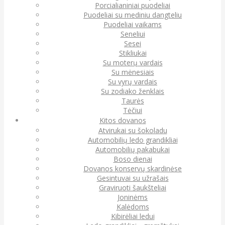
Porcialianiniai puodeliai
Puodeliai su mediniu dangteliu
Puodeliai vaikams
Seneliui
Sesei
Stikliukai
Su moterų vardais
Su mėnesiais
Su vyrų vardais
Su zodiako ženklais
Taurės
Tėčiui
Kitos dovanos
Atvirukai su šokoladu
Automobilių ledo grandikliai
Automobilių pakabukai
Boso dienai
Dovanos konservų skardinėse
Gesintuvai su užrašais
Graviruoti šaukšteliai
Joninėms
Kalėdoms
Kibirėliai ledui