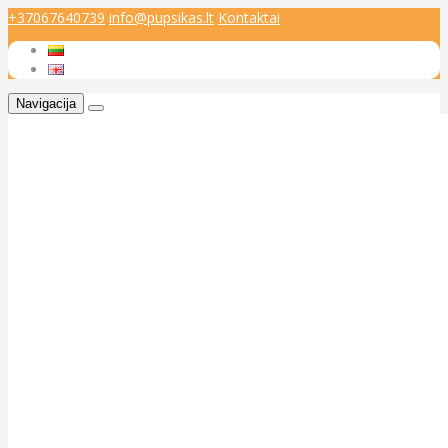
+37067640739
info@pupsikas.lt
Kontaktai
Navigacija