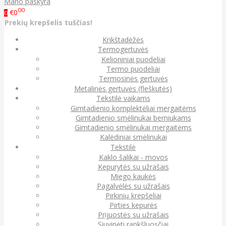
Mano paskyra
00
€0
0
Prekių krepšelis tuščias!
Krikštadėžės
Termogertuvės
Kelioniniai puodeliai
Termo puodeliai
Termosinės gertuvės
Metalinės gertuvės (fleškutės)
Tekstilė vaikams
Gimtadienio komplektėliai mergaitėms
Gimtadienio smėlinukai berniukams
Gimtadienio smėlinukai mergaitėms
Kalėdiniai smėlinukai
Tekstilė
Kaklo šalikai - movos
Kepurytės su užrašais
Miego kaukės
Pagalvėlės su užrašais
Pirkinių krepšeliai
Pirties kepurės
Prijuostės su užrašais
Siuvinėti rankšluosčiai