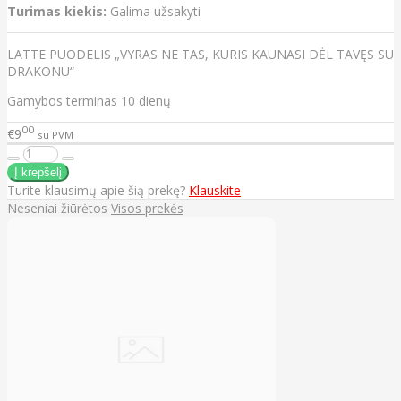
Turimas kiekis:
Galima užsakyti
LATTE PUODELIS „VYRAS NE TAS, KURIS KAUNASI DĖL TAVĘS SU
DRAKONU“
Gamybos terminas 10 dienų
00
€9
su PVM
Turite klausimų apie šią prekę?
Klauskite
Neseniai žiūrėtos
Visos prekės