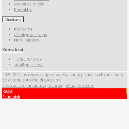
Svetainės medis
Kontaktai
Klientams
Klientams
Užsakymų istorija
Norų sąrašas
Kontaktai
+37067640739
info@pupsikas.lt
2026 © Visos teisės saugomos. Kopijuoti, platinti svetainės turinį
be autorių sutikimo draudžiama.
Elektroninių parduotuvių nuoma
-
eShoprent.com
Rašyk
Skambink