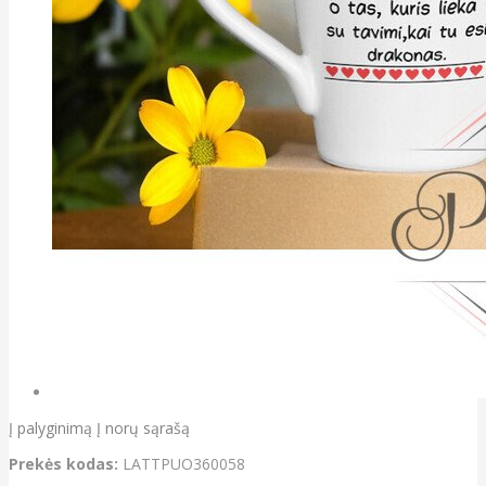
Į palyginimą
Į norų sąrašą
Prekės kodas:
LATTPUO360058