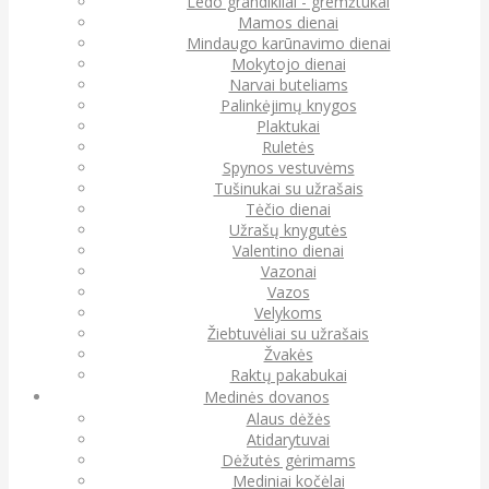
Ledo grandikliai - gremžtukai
Mamos dienai
Mindaugo karūnavimo dienai
Mokytojo dienai
Narvai buteliams
Palinkėjimų knygos
Plaktukai
Ruletės
Spynos vestuvėms
Tušinukai su užrašais
Tėčio dienai
Užrašų knygutės
Valentino dienai
Vazonai
Vazos
Velykoms
Žiebtuvėliai su užrašais
Žvakės
Raktų pakabukai
Medinės dovanos
Alaus dėžės
Atidarytuvai
Dėžutės gėrimams
Mediniai kočėlai