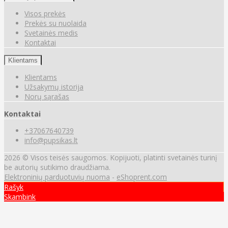
Visos prekės
Prekės su nuolaida
Svetainės medis
Kontaktai
Klientams
Klientams
Užsakymų istorija
Norų sąrašas
Kontaktai
+37067640739
info@pupsikas.lt
2026 © Visos teisės saugomos. Kopijuoti, platinti svetainės turinį
be autorių sutikimo draudžiama.
Elektroninių parduotuvių nuoma
-
eShoprent.com
Rašyk
Skambink