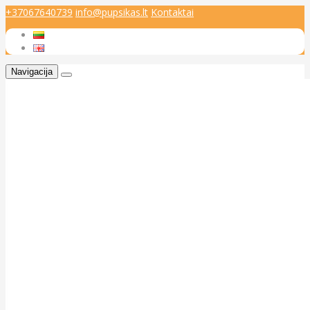
+37067640739
info@pupsikas.lt
Kontaktai
Navigacija