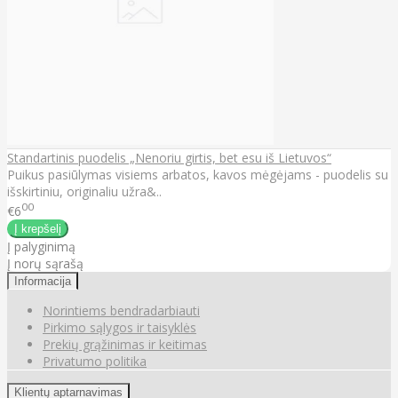
Standartinis puodelis „Nenoriu girtis, bet esu iš Lietuvos“
Puikus pasiūlymas visiems arbatos, kavos mėgėjams - puodelis su
išskirtiniu, originaliu užra&..
00
€6
Į palyginimą
Į norų sąrašą
Informacija
Norintiems bendradarbiauti
Pirkimo sąlygos ir taisyklės
Prekių grąžinimas ir keitimas
Privatumo politika
Klientų aptarnavimas