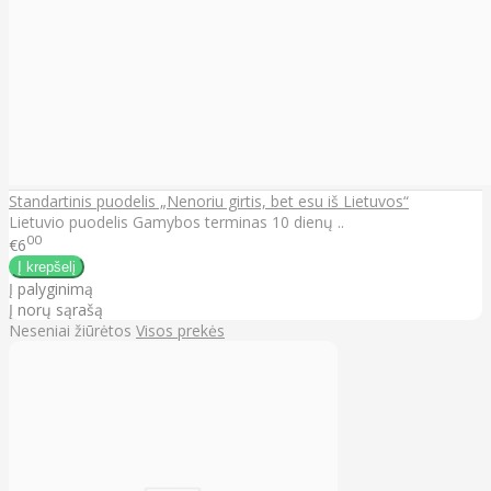
Standartinis puodelis „Nenoriu girtis, bet esu iš Lietuvos“
Lietuvio puodelis Gamybos terminas 10 dienų ..
00
€6
Į palyginimą
Į norų sąrašą
Neseniai žiūrėtos
Visos prekės