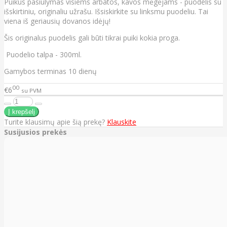
Puikus pasiūlymas visiems arbatos, kavos mėgėjams - puodelis su
išskirtiniu, originaliu užrašu. Išsiskirkite su linksmu puodeliu. Tai
viena iš geriausių dovanos idėjų!
Šis originalus puodelis gali būti tikrai puiki kokia proga.
Puodelio talpa - 300ml.
Gamybos terminas 10 dienų
00
€6
su PVM
Turite klausimų apie šią prekę?
Klauskite
Susijusios prekės