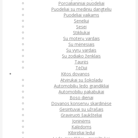
Porcialianiniai puodeliai
Puodeliai su mediniu dangteliu
Puodeliai vaikams
Seneliui
Sesei
Stikliukai
Su moterų vardais
Su mėnesiais
Su vyrų vardais
Su zodiako ženklais
Taurės
Tėčiui
Kitos dovanos
Atvirukai su šokoladu
Automobilių ledo grandikliai
Automobilių pakabukai
Boso dienai
Dovanos konservų skardinėse
Gesintuvai su užrašais
Graviruoti šaukšteliai
Joninėms
Kalėdoms
Kibirėliai ledui