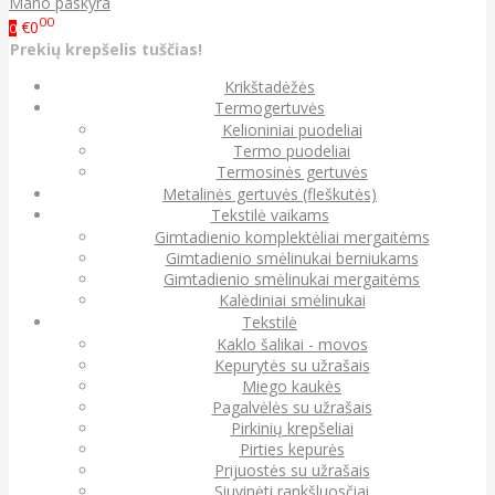
Mano paskyra
00
€0
0
Prekių krepšelis tuščias!
Krikštadėžės
Termogertuvės
Kelioniniai puodeliai
Termo puodeliai
Termosinės gertuvės
Metalinės gertuvės (fleškutės)
Tekstilė vaikams
Gimtadienio komplektėliai mergaitėms
Gimtadienio smėlinukai berniukams
Gimtadienio smėlinukai mergaitėms
Kalėdiniai smėlinukai
Tekstilė
Kaklo šalikai - movos
Kepurytės su užrašais
Miego kaukės
Pagalvėlės su užrašais
Pirkinių krepšeliai
Pirties kepurės
Prijuostės su užrašais
Siuvinėti rankšluosčiai