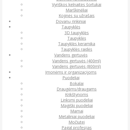
Vyriškos kelnaitės šortukai
Marškinėliai
Kojinės su užrašais
Dovanų rinkiniai
Taupyklės
3D taupyklės
Taupyklės
Taupyklės keramika
Taupyklės raidės
Vandens gertuvės
Vandens gertuvės (400ml)
Vandens gertuvės (800ml)
Įmonėms ir organizacijoms
Puodeliai
Bokalai
Draugėms/draugams
Krikštynoms
Linksmi puodeliai
Magiški puodeliai
Mamai
Metaliniai puodeliai
Močiutei
Pagal profesijas