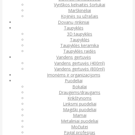
Vyriškos kelnaitės šortukai
Marškinėliai
Kojinės su užrašais
Dovanų rinkiniai
Taupyklės
3D taupyklės
Taupyklės
Taupyklės keramika
Taupyklės raidės
Vandens gertuvės
Vandens gertuvės (400ml)
Vandens gertuvės (800ml)
Įmonėms ir organizacijoms
Puodeliai
Bokalai
Draugėms/draugams
Krikštynoms
Linksmi puodeliai
Magiški puodeliai
Mamai
Metaliniai puodeliai
Močiutei
Pagal profesijas