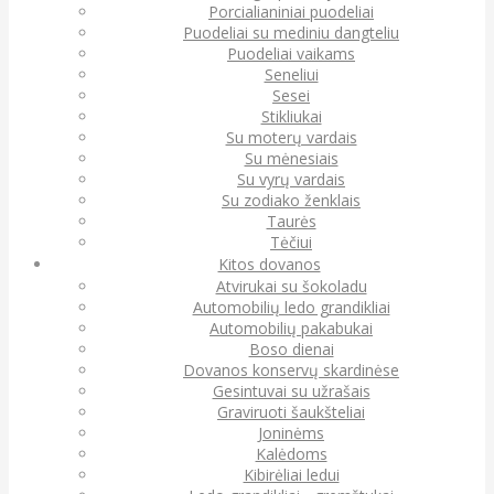
Porcialianiniai puodeliai
Puodeliai su mediniu dangteliu
Puodeliai vaikams
Seneliui
Sesei
Stikliukai
Su moterų vardais
Su mėnesiais
Su vyrų vardais
Su zodiako ženklais
Taurės
Tėčiui
Kitos dovanos
Atvirukai su šokoladu
Automobilių ledo grandikliai
Automobilių pakabukai
Boso dienai
Dovanos konservų skardinėse
Gesintuvai su užrašais
Graviruoti šaukšteliai
Joninėms
Kalėdoms
Kibirėliai ledui