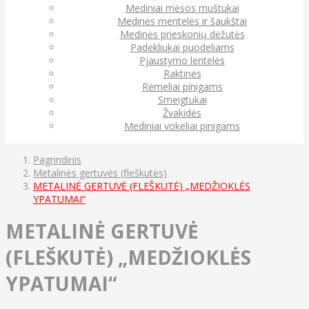
Mediniai mėsos muštukai
Medinės mentelės ir šaukštai
Medinės prieskonių dėžutės
Padėkliukai puodeliams
Pjaustymo lentelės
Raktinės
Rėmeliai pinigams
Smeigtukai
Žvakidės
Mediniai vokeliai pinigams
Pagrindinis
Metalinės gertuvės (fleškutės)
METALINĖ GERTUVĖ (FLEŠKUTĖ) „MEDŽIOKLĖS
YPATUMAI“
METALINĖ GERTUVĖ
(FLEŠKUTĖ) „MEDŽIOKLĖS
YPATUMAI“