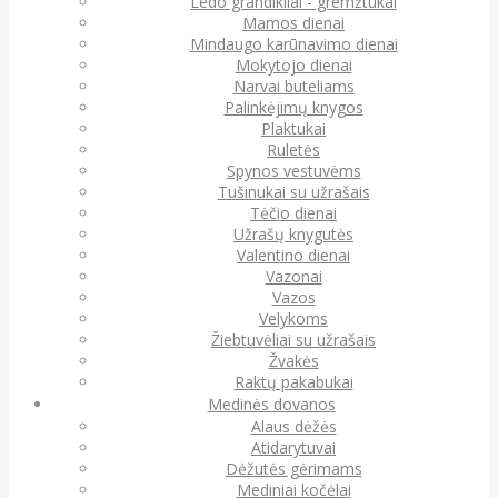
Ledo grandikliai - gremžtukai
Mamos dienai
Mindaugo karūnavimo dienai
Mokytojo dienai
Narvai buteliams
Palinkėjimų knygos
Plaktukai
Ruletės
Spynos vestuvėms
Tušinukai su užrašais
Tėčio dienai
Užrašų knygutės
Valentino dienai
Vazonai
Vazos
Velykoms
Žiebtuvėliai su užrašais
Žvakės
Raktų pakabukai
Medinės dovanos
Alaus dėžės
Atidarytuvai
Dėžutės gėrimams
Mediniai kočėlai