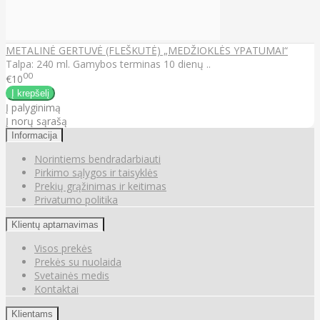
METALINĖ GERTUVĖ (FLEŠKUTĖ) „MEDŽIOKLĖS YPATUMAI“
Talpa: 240 ml. Gamybos terminas 10 dienų ..
00
€10
Į palyginimą
Į norų sąrašą
Informacija
Norintiems bendradarbiauti
Pirkimo sąlygos ir taisyklės
Prekių grąžinimas ir keitimas
Privatumo politika
Klientų aptarnavimas
Visos prekės
Prekės su nuolaida
Svetainės medis
Kontaktai
Klientams