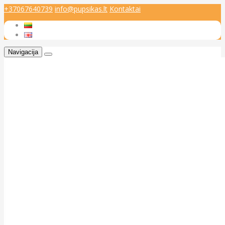
+37067640739
info@pupsikas.lt
Kontaktai
Navigacija