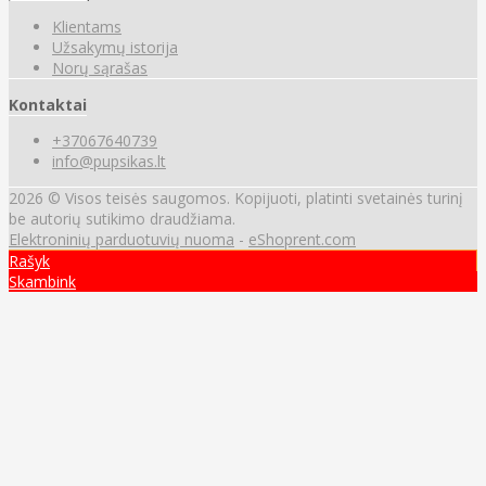
Klientams
Užsakymų istorija
Norų sąrašas
Kontaktai
+37067640739
info@pupsikas.lt
2026 © Visos teisės saugomos. Kopijuoti, platinti svetainės turinį
be autorių sutikimo draudžiama.
Elektroninių parduotuvių nuoma
-
eShoprent.com
Rašyk
Skambink