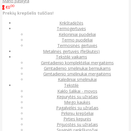
Mano paskyra
00
€0
0
Prekių krepšelis tuščias!
Krikštadėžės
Termogertuvės
Kelioniniai puodeliai
Termo puodeliai
Termosinės gertuvės
Metalinės gertuvės (fleškutės)
Tekstilė vaikams
Gimtadienio komplektėliai mergaitėms
Gimtadienio smėlinukai berniukams
Gimtadienio smėlinukai mergaitėms
Kalėdiniai smėlinukai
Tekstilė
Kaklo šalikai - movos
Kepurytės su užrašais
Miego kaukės
Pagalvėlės su užrašais
Pirkinių krepšeliai
Pirties kepurės
Prijuostės su užrašais
Siuvinėti rankšluosčiai