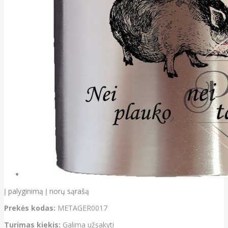
Į palyginimą
Į norų sąrašą
Prekės kodas:
METAGER0017
Turimas kiekis:
Galima užsakyti