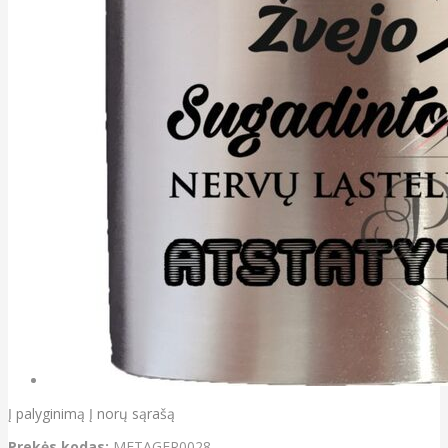
Į palyginimą
Į norų sąrašą
Prekės kodas:
METAGER0028