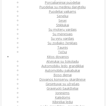
Porcialianiniai puodeliai
Puodeliai su mediniu dangteliu
Puodeliai vaikams
Seneliui
Sesei
Stikliukai
Su moterų vardais
Su mėnesiais
Su vyrų vardais
Su zodiako ženklais
Taurės
Tėčiui
Kitos dovanos
Atvirukai su šokoladu
Automobilių ledo grandikliai
Automobilių pakabukai
Boso dienai
Dovanos konservų skardinėse
Gesintuvai su užrašais
Graviruoti šaukšteliai
Joninėms
Kalėdoms
Kibirėliai ledui