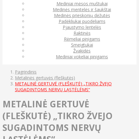
Mediniai mėsos muštukai
Medinės mentelės ir šaukštai
Medinės prieskonių dėžutės
Padėkliukai puodeliams
Pjaustymo lentelės
Raktinės
Rėmeliai pinigams
Smeigtukai
Žvakidės
Mediniai vokeliai pinigams
Pagrindinis
Metalinės gertuvės (fleškutės)
METALINĖ GERTUVĖ (FLEŠKUTĖ) „TIKRO ŽVEJO
SUGADINTOMS NERVŲ LĄSTĖLĖMS“
METALINĖ GERTUVĖ
(FLEŠKUTĖ) „TIKRO ŽVEJO
SUGADINTOMS NERVŲ