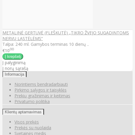
METALINĖ GERTUVĖ (FLEŠKUTĖ) „TIKRO ŽVEJO SUGADINTOMS
NERVŲ LĄSTĖLĖMS“
Talpa: 240 ml. Gamybos terminas 10 dienų ..
00
€10
Į palyginimą
Į norų sąrašą
Informacija
Norintiems bendradarbiauti
Pirkimo sąlygos ir taisyklės
Prekių grąžinimas ir keitimas
Privatumo politika
Klientų aptarnavimas
Visos prekės
Prekės su nuolaida
Svetainės medis