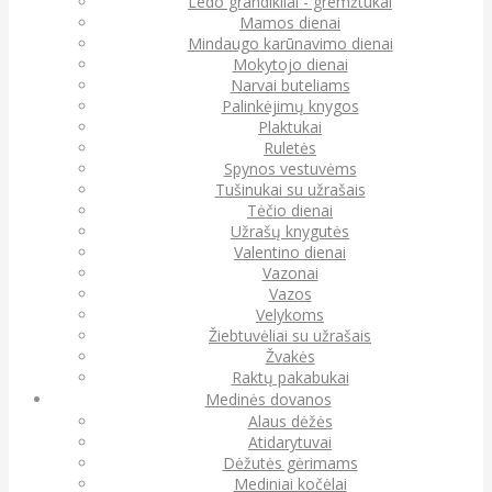
Ledo grandikliai - gremžtukai
Mamos dienai
Mindaugo karūnavimo dienai
Mokytojo dienai
Narvai buteliams
Palinkėjimų knygos
Plaktukai
Ruletės
Spynos vestuvėms
Tušinukai su užrašais
Tėčio dienai
Užrašų knygutės
Valentino dienai
Vazonai
Vazos
Velykoms
Žiebtuvėliai su užrašais
Žvakės
Raktų pakabukai
Medinės dovanos
Alaus dėžės
Atidarytuvai
Dėžutės gėrimams
Mediniai kočėlai