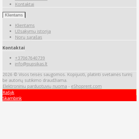
Kontaktai
Klientams
Klientams
Užsakymų istorija
Norų sąrašas
Kontaktai
+37067640739
info@pupsikas.lt
2026 © Visos teisės saugomos. Kopijuoti, platinti svetainės turinį
be autorių sutikimo draudžiama.
Elektroninių parduotuvių nuoma
-
eShoprent.com
Rašyk
Skambink