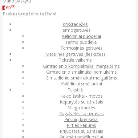
Mano paskyra
00
€0
0
Prekių krepšelis tuščias!
Krikštadėžės
Termogertuvės
Kelioniniai puodeliai
Termo puodeliai
Termosinės gertuvės
Metalinės gertuvės (fleškutės)
Tekstilė vaikams
Gimtadienio komplektėliai mergaitėms
Gimtadienio smėlinukai berniukams
Gimtadienio smėlinukai mergaitėms
Kalėdiniai smėlinukai
Tekstilė
Kaklo šalikai - movos
Kepurytės su užrašais
Miego kaukės
Pagalvėlės su užrašais
Pirkinių krepšeliai
Pirties kepurės
Prijuostės su užrašais
Siuvinėti rankšluosčiai