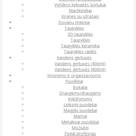
Vyriškos kelnaitės šortukai
Marškinėliai
Kojinės su užrašais
Dovanų rinkiniai
Taupyklės
3D taupyklės
Taupyklės
Taupyklės keramika
Taupyklės raidės
Vandens gertuvės
Vandens gertuvės (400ml)
Vandens gertuvės (800ml)
Įmonėms ir organizacijoms
Puodeliai
Bokalai
Draugėms/draugams
Krikštynoms
Linksmi puodeliai
Magiški puodeliai
Mamai
Metaliniai puodeliai
Močiutei
Pagal profesijas