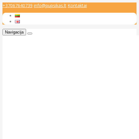
+37067640739
info@pupsikas.lt
Kontaktai
Navigacija