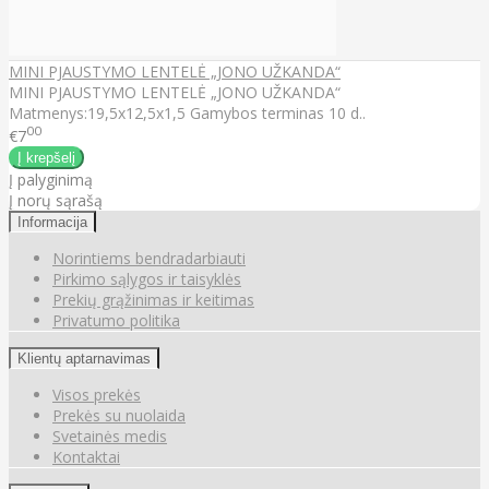
MINI PJAUSTYMO LENTELĖ „JONO UŽKANDA“
MINI PJAUSTYMO LENTELĖ „JONO UŽKANDA“
Matmenys:19,5x12,5x1,5 Gamybos terminas 10 d..
00
€7
Į palyginimą
Į norų sąrašą
Informacija
Norintiems bendradarbiauti
Pirkimo sąlygos ir taisyklės
Prekių grąžinimas ir keitimas
Privatumo politika
Klientų aptarnavimas
Visos prekės
Prekės su nuolaida
Svetainės medis
Kontaktai