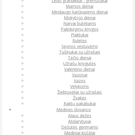
Ledo grandikliai - gremžtukai
Mamos dienai
Mindaugo karūnavimo dienai
Mokytojo dienai
Narvai buteliams
Palinkėjimų knygos
Plaktukai
Ruletės
Spynos vestuvėms
Tušinukai su užrašais
Tėčio dienai
Užrašų knygutės
Valentino dienai
Vazonai
Vazos
Velykoms
Žiebtuvėliai su užrašais
Žvakės
Raktų pakabukai
Medinės dovanos
Alaus dėžės
Atidarytuvai
Dėžutės gėrimams
Mediniai kočėlai