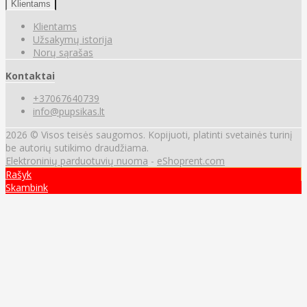
Klientams
Klientams
Užsakymų istorija
Norų sąrašas
Kontaktai
+37067640739
info@pupsikas.lt
2026 © Visos teisės saugomos. Kopijuoti, platinti svetainės turinį
be autorių sutikimo draudžiama.
Elektroninių parduotuvių nuoma
-
eShoprent.com
Rašyk
Skambink