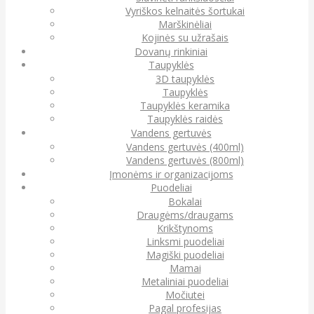
Vyriškos kelnaitės šortukai
Marškinėliai
Kojinės su užrašais
Dovanų rinkiniai
Taupyklės
3D taupyklės
Taupyklės
Taupyklės keramika
Taupyklės raidės
Vandens gertuvės
Vandens gertuvės (400ml)
Vandens gertuvės (800ml)
Įmonėms ir organizacijoms
Puodeliai
Bokalai
Draugėms/draugams
Krikštynoms
Linksmi puodeliai
Magiški puodeliai
Mamai
Metaliniai puodeliai
Močiutei
Pagal profesijas