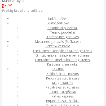
Mano paskyra
00
€0
0
Prekių krepšelis tuščias!
Krikštadėžės
Termogertuvės
Kelioniniai puodeliai
Termo puodeliai
Termosinės gertuvės
Metalinės gertuvės (fleškutės)
Tekstilė vaikams
Gimtadienio komplektėliai mergaitėms
Gimtadienio smėlinukai berniukams
Gimtadienio smėlinukai mergaitėms
Kalėdiniai smėlinukai
Tekstilė
Kaklo šalikai - movos
Kepurytės su užrašais
Miego kaukės
Pagalvėlės su užrašais
Pirkinių krepšeliai
Pirties kepurės
Prijuostės su užrašais
Siuvinėti rankšluosčiai