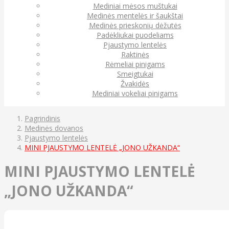
Mediniai mėsos muštukai
Medinės mentelės ir šaukštai
Medinės prieskonių dėžutės
Padėkliukai puodeliams
Pjaustymo lentelės
Raktinės
Rėmeliai pinigams
Smeigtukai
Žvakidės
Mediniai vokeliai pinigams
Pagrindinis
Medinės dovanos
Pjaustymo lentelės
MINI PJAUSTYMO LENTELĖ „JONO UŽKANDA“
MINI PJAUSTYMO LENTELĖ
„JONO UŽKANDA“