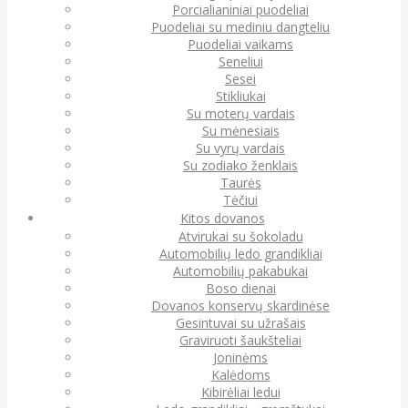
Porcialianiniai puodeliai
Puodeliai su mediniu dangteliu
Puodeliai vaikams
Seneliui
Sesei
Stikliukai
Su moterų vardais
Su mėnesiais
Su vyrų vardais
Su zodiako ženklais
Taurės
Tėčiui
Kitos dovanos
Atvirukai su šokoladu
Automobilių ledo grandikliai
Automobilių pakabukai
Boso dienai
Dovanos konservų skardinėse
Gesintuvai su užrašais
Graviruoti šaukšteliai
Joninėms
Kalėdoms
Kibirėliai ledui