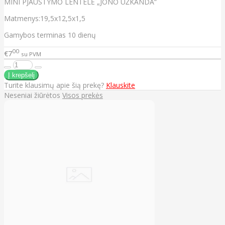
MINI PJAUSTYMO LENTELĖ „JONO UŽKANDA“
Matmenys:19,5x12,5x1,5
Gamybos terminas 10 dienų
00
€7
su PVM
Turite klausimų apie šią prekę?
Klauskite
Neseniai žiūrėtos
Visos prekės