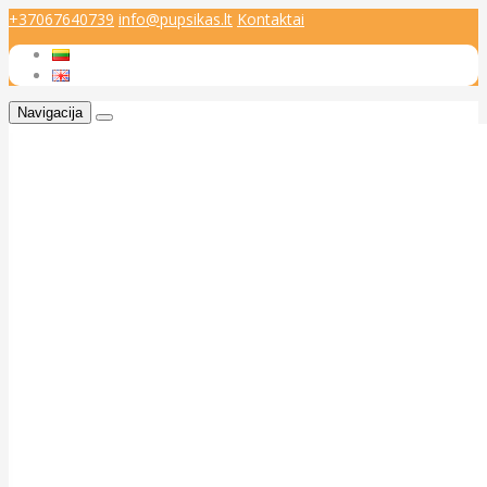
+37067640739
info@pupsikas.lt
Kontaktai
Navigacija