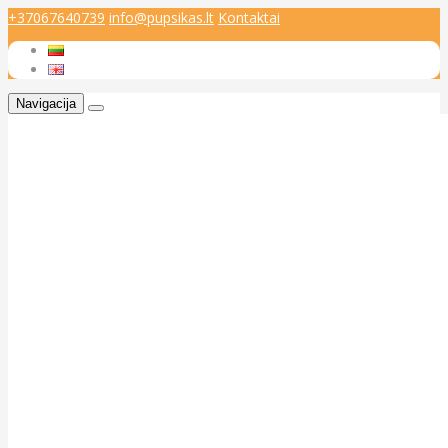
+37067640739
info@pupsikas.lt
Kontaktai
Navigacija