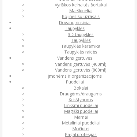
Vyriškos kelnaitės šortukai
Marškinėliai
Kojinės su užrašais
Dovanų rinkiniai
Taupyklės
3D taupyklės
Taupyklės
Taupyklės keramika
Taupyklės raidės
Vandens gertuvės
Vandens gertuvės (400ml)
Vandens gertuvės (800ml)
Įmonėms ir organizacijoms
Puodeliai
Bokalai
Draugėms/draugams
Krikštynoms
Linksmi puodeliai
Magiški puodeliai
Mamai
Metaliniai puodeliai
Močiutei
Pagal profesijas