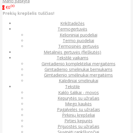
Mano paskyra
00
€0
0
Prekių krepšelis tuščias!
Krikštadėžės
Termogertuvės
Kelioniniai puodeliai
Termo puodeliai
Termosinės gertuvės
Metalinės gertuvės (fleškutės)
Tekstilė vaikams
Gimtadienio komplektėliai mergaitėms
Gimtadienio smėlinukai berniukams
Gimtadienio smėlinukai mergaitėms
Kalėdiniai smėlinukai
Tekstilė
Kaklo šalikai - movos
Kepurytės su užrašais
Miego kaukės
Pagalvėlės su užrašais
Pirkinių krepšeliai
Pirties kepurės
Prijuostės su užrašais
Siuvinėti rankšluosčiai