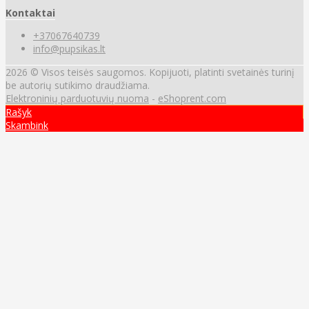
Kontaktai
+37067640739
info@pupsikas.lt
2026 © Visos teisės saugomos. Kopijuoti, platinti svetainės turinį
be autorių sutikimo draudžiama.
Elektroninių parduotuvių nuoma
-
eShoprent.com
Rašyk
Skambink