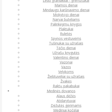
Ledo grandikliai - gremžtukai
Mamos dienai
Mindaugo karūnavimo dienai
Mokytojo dienai
Narvai buteliams
Palinkėjimų knygos
Plaktukai
Ruletės
Spynos vestuvėms
Tušinukai su užrašais
Tėčio dienai
Užrašų knygutės
Valentino dienai
Vazonai
Vazos
Velykoms
Žiebtuvėliai su užrašais
Žvakės
Raktų pakabukai
Medinės dovanos
Alaus dėžės
Atidarytuvai
Dėžutės gėrimams
Mediniai kočėlai