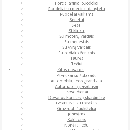
Porcialianiniai puodeliai
Puodeliai su mediniu dangteliu
Puodeliai vaikams
Seneliui
Sesei
Stikliukai
Su moterų vardais
Su mėnesiais
Su vyrų vardais
Su zodiako ženklais
Taurės
Tėčiui
Kitos dovanos
Atvirukai su šokoladu
Automobilių ledo grandikliai
Automobilių pakabukai
Boso dienai
Dovanos konservų skardinėse
Gesintuvai su užrašais
Graviruoti šaukšteliai
Joninėms
Kalėdoms
Kibirėliai ledui