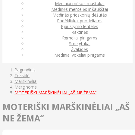
Mediniai mėsos muštukai
Medinės mentelės ir šaukštai
Medinės prieskonių dėžutės
Padėkliukai puodeliams
Pjaustymo lentelės
Raktinės
Rėmeliai pinigams
Smeigtukai
Žvakidės
Mediniai vokeliai pinigams
Pagrindinis
Tekstilė
Marškinėliai
Merginoms
MOTERIŠKI MARŠKINĖLIAI „AŠ NE ŽEMA“
MOTERIŠKI MARŠKINĖLIAI „AŠ
NE ŽEMA“