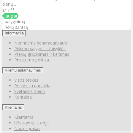
dienų ..
00
€17
Daugiau
Į palyginimą
Į norų sąrašą
Informacija
Norintiems bendradarbiauti
Pirkimo sąlygos ir taisyklės
Prekių grąžinimas ir keitimas
Privatumo politika
Klientų aptarnavimas
Visos prekės
Prekės su nuolaida
Svetainės medis
Kontaktai
Klientams
Klientams
Užsakymų istorija
Norų sąrašas