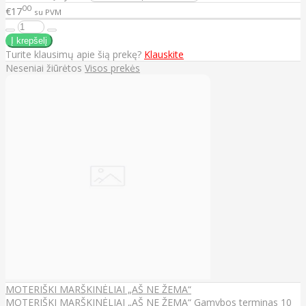
00
€17
su PVM
Turite klausimų apie šią prekę?
Klauskite
Neseniai žiūrėtos
Visos prekės
MOTERIŠKI MARŠKINĖLIAI „AŠ NE ŽEMA“
MOTERIŠKI MARŠKINĖLIAI „AŠ NE ŽEMA“ Gamybos terminas 10