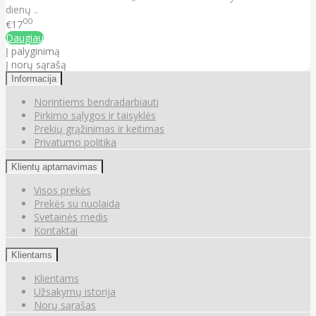
dienų ..
00
€17
Daugiau
Į palyginimą
Į norų sąrašą
Informacija
Norintiems bendradarbiauti
Pirkimo sąlygos ir taisyklės
Prekių grąžinimas ir keitimas
Privatumo politika
Klientų aptarnavimas
Visos prekės
Prekės su nuolaida
Svetainės medis
Kontaktai
Klientams
Klientams
Užsakymų istorija
Norų sąrašas