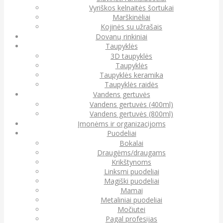
Vyriškos kelnaitės šortukai
Marškinėliai
Kojinės su užrašais
Dovanų rinkiniai
Taupyklės
3D taupyklės
Taupyklės
Taupyklės keramika
Taupyklės raidės
Vandens gertuvės
Vandens gertuvės (400ml)
Vandens gertuvės (800ml)
Įmonėms ir organizacijoms
Puodeliai
Bokalai
Draugėms/draugams
Krikštynoms
Linksmi puodeliai
Magiški puodeliai
Mamai
Metaliniai puodeliai
Močiutei
Pagal profesijas