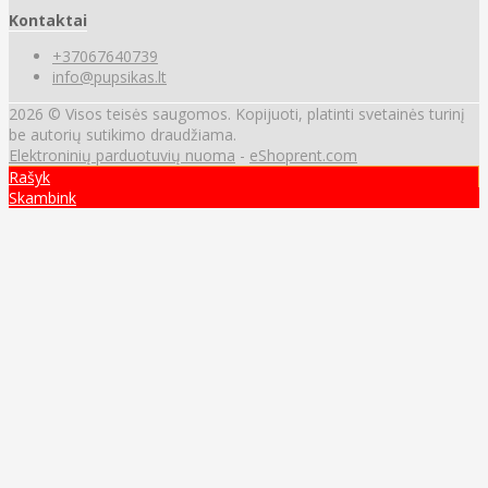
Kontaktai
+37067640739
info@pupsikas.lt
2026 © Visos teisės saugomos. Kopijuoti, platinti svetainės turinį
be autorių sutikimo draudžiama.
Elektroninių parduotuvių nuoma
-
eShoprent.com
Rašyk
Skambink