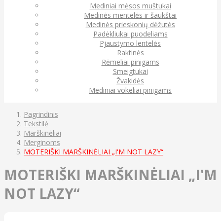
Mediniai mėsos muštukai
Medinės mentelės ir šaukštai
Medinės prieskonių dėžutės
Padėkliukai puodeliams
Pjaustymo lentelės
Raktinės
Rėmeliai pinigams
Smeigtukai
Žvakidės
Mediniai vokeliai pinigams
Pagrindinis
Tekstilė
Marškinėliai
Merginoms
MOTERIŠKI MARŠKINĖLIAI „I'M NOT LAZY“
MOTERIŠKI MARŠKINĖLIAI „I'M
NOT LAZY“