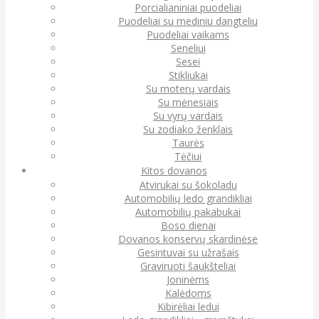
Porcialianiniai puodeliai
Puodeliai su mediniu dangteliu
Puodeliai vaikams
Seneliui
Sesei
Stikliukai
Su moterų vardais
Su mėnesiais
Su vyrų vardais
Su zodiako ženklais
Taurės
Tėčiui
Kitos dovanos
Atvirukai su šokoladu
Automobilių ledo grandikliai
Automobilių pakabukai
Boso dienai
Dovanos konservų skardinėse
Gesintuvai su užrašais
Graviruoti šaukšteliai
Joninėms
Kalėdoms
Kibirėliai ledui