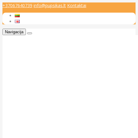
+37067640739
info@pupsikas.lt
Kontaktai
Navigacija