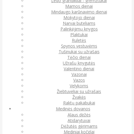
Ledo grandikliai - gremžtukai
Mamos dienai
Mindaugo karūnavimo dienai
Mokytojo dienai
Narvai buteliams
Palinkėjimų knygos
Plaktukai
Ruletės
Spynos vestuvėms
Tušinukai su užrašais
Tėčio dienai
Užrašų knygutės
Valentino dienai
Vazonai
Vazos
Velykoms
Žiebtuvėliai su užrašais
Žvakės
Raktų pakabukai
Medinės dovanos
Alaus dėžės
Atidarytuvai
Dėžutės gėrimams
Mediniai kočėlai