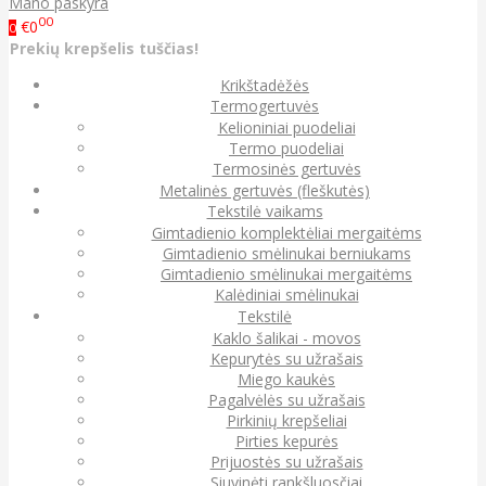
Mano paskyra
00
€0
0
Prekių krepšelis tuščias!
Krikštadėžės
Termogertuvės
Kelioniniai puodeliai
Termo puodeliai
Termosinės gertuvės
Metalinės gertuvės (fleškutės)
Tekstilė vaikams
Gimtadienio komplektėliai mergaitėms
Gimtadienio smėlinukai berniukams
Gimtadienio smėlinukai mergaitėms
Kalėdiniai smėlinukai
Tekstilė
Kaklo šalikai - movos
Kepurytės su užrašais
Miego kaukės
Pagalvėlės su užrašais
Pirkinių krepšeliai
Pirties kepurės
Prijuostės su užrašais
Siuvinėti rankšluosčiai