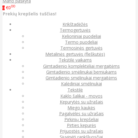
Mano paskyra
00
€0
0
Prekių krepšelis tuščias!
Krikštadėžės
Termogertuvės
Kelioniniai puodeliai
Termo puodeliai
Termosinės gertuvės
Metalinės gertuvės (fleškutės)
Tekstilė vaikams
Gimtadienio komplektėliai mergaitėms
Gimtadienio smėlinukai berniukams
Gimtadienio smėlinukai mergaitėms
Kalėdiniai smėlinukai
Tekstilė
Kaklo šalikai - movos
Kepurytės su užrašais
Miego kaukės
Pagalvėlės su užrašais
Pirkinių krepšeliai
Pirties kepurės
Prijuostės su užrašais
Siuvinėti rankšluosčiai