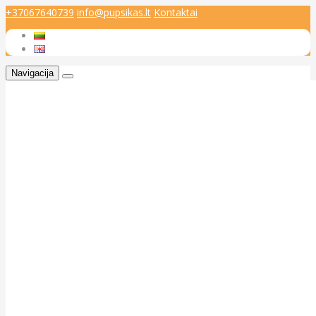
+37067640739
info@pupsikas.lt
Kontaktai
Navigacija