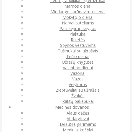
Ledo grandikliai - gremžtukai
Mamos dienai
Mindaugo karūnavimo dienai
Mokytojo dienai
Narvai buteliams
Palinkėjimų knygos
Plaktukai
Ruletės
Spynos vestuvėms
Tušinukai su užrašais
Tėčio dienai
Užrašų knygutės
Valentino dienai
Vazonai
Vazos
Velykoms
Žiebtuvėliai su užrašais
Žvakės
Raktų pakabukai
Medinės dovanos
Alaus dėžės
Atidarytuvai
Dėžutės gėrimams
Mediniai kočėlai