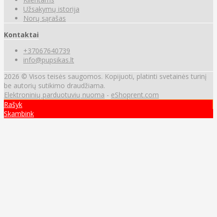
Užsakymų istorija
Norų sąrašas
Kontaktai
+37067640739
info@pupsikas.lt
2026 © Visos teisės saugomos. Kopijuoti, platinti svetainės turinį
be autorių sutikimo draudžiama.
Elektroninių parduotuvių nuoma
-
eShoprent.com
Rašyk
Skambink