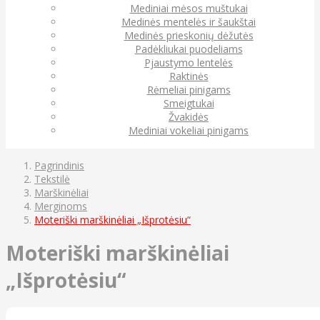
Mediniai mėsos muštukai
Medinės mentelės ir šaukštai
Medinės prieskonių dėžutės
Padėkliukai puodeliams
Pjaustymo lentelės
Raktinės
Rėmeliai pinigams
Smeigtukai
Žvakidės
Mediniai vokeliai pinigams
Pagrindinis
Tekstilė
Marškinėliai
Merginoms
Moteriški marškinėliai „Išprotėsiu“
Moteriški marškinėliai
„Išprotėsiu“