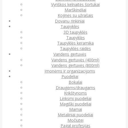
Vyriškos kelnaitės šortukai
Marškinėliai
Kojinės su užrašais
Dovanų rinkiniai
Taupyklės
3D taupyklės
Taupyklės
Taupyklės keramika
Taupyklės raidės
Vandens gertuvės
Vandens gertuvės (400ml)
Vandens gertuvės (800ml)
Įmonėms ir organizacijoms
Puodeliai
Bokalai
Draugėms/draugams
Krikštynoms
Linksmi puodeliai
Magiški puodeliai
Mamai
Metaliniai puodeliai
Močiutei
Pagal profesijas