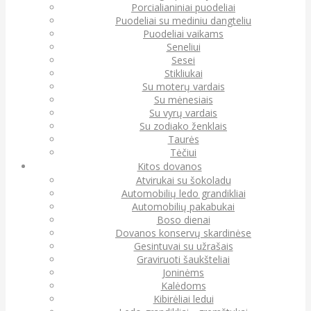
Porcialianiniai puodeliai
Puodeliai su mediniu dangteliu
Puodeliai vaikams
Seneliui
Sesei
Stikliukai
Su moterų vardais
Su mėnesiais
Su vyrų vardais
Su zodiako ženklais
Taurės
Tėčiui
Kitos dovanos
Atvirukai su šokoladu
Automobilių ledo grandikliai
Automobilių pakabukai
Boso dienai
Dovanos konservų skardinėse
Gesintuvai su užrašais
Graviruoti šaukšteliai
Joninėms
Kalėdoms
Kibirėliai ledui