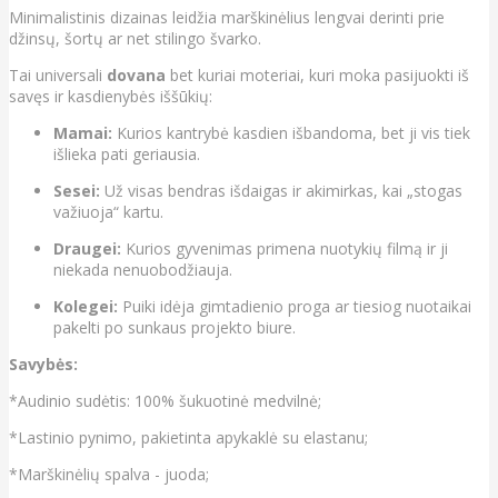
Minimalistinis dizainas leidžia marškinėlius lengvai derinti prie
džinsų, šortų ar net stilingo švarko.
Tai universali
dovana
bet kuriai moteriai, kuri moka pasijuokti iš
savęs ir kasdienybės iššūkių:
Mamai:
Kurios kantrybė kasdien išbandoma, bet ji vis tiek
išlieka pati geriausia.
Sesei:
Už visas bendras išdaigas ir akimirkas, kai „stogas
važiuoja“ kartu.
Draugei:
Kurios gyvenimas primena nuotykių filmą ir ji
niekada nenuobodžiauja.
Kolegei:
Puiki idėja gimtadienio proga ar tiesiog nuotaikai
pakelti po sunkaus projekto biure.
Savybės:
*Audinio sudėtis: 100% šukuotinė medvilnė;
*Lastinio pynimo, pakietinta apykaklė su elastanu;
*Marškinėlių spalva - juoda;