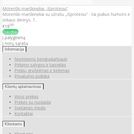
Moteriški marškinėliai „Išprotėsiu“
Moteriški marškinėliai su užrašu „Išprotėsiu“ - tai puikus humoro ir
stiliaus derinys. T..
00
€18
Daugiau
Į palyginimą
Į norų sąrašą
Informacija
Norintiems bendradarbiauti
Pirkimo sąlygos ir taisyklės
Prekių grąžinimas ir keitimas
Privatumo politika
Klientų aptarnavimas
Visos prekės
Prekės su nuolaida
Svetainės medis
Kontaktai
Klientams
Klientams