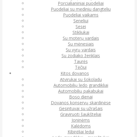
Porcialianiniai puodeliai
Puodeliai su mediniu dangteliu
Puodeliai vaikams
Seneliui
Sesei
Stikliukai
Su moterų vardais
Su mėnesiais
Su vyrų vardais
Su zodiako ženklais
Taurės
Tėčiui
Kitos dovanos
Atvirukai su šokoladu
Automobilių ledo grandikliai
Automobilių pakabukai
Boso dienai
Dovanos konservų skardinėse
Gesintuvai su užrašais
Graviruoti šaukšteliai
Joninėms
Kalėdoms
Kibirėliai ledui