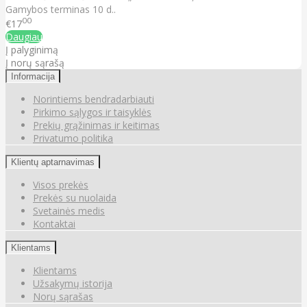
Gamybos terminas 10 d..
00
€17
Daugiau
Į palyginimą
Į norų sąrašą
Informacija
Norintiems bendradarbiauti
Pirkimo sąlygos ir taisyklės
Prekių grąžinimas ir keitimas
Privatumo politika
Klientų aptarnavimas
Visos prekės
Prekės su nuolaida
Svetainės medis
Kontaktai
Klientams
Klientams
Užsakymų istorija
Norų sąrašas