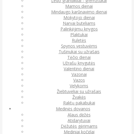
Ledo grandikliai - gremžtukai
Mamos dienai
Mindaugo karūnavimo dienai
Mokytojo dienai
Narvai buteliams
Palinkėjimų knygos
Plaktukai
Ruletės
Spynos vestuvėms
Tušinukai su užrašais
Tėčio dienai
Užrašų knygutės
Valentino dienai
Vazonai
Vazos
Velykoms
Žiebtuvėliai su užrašais
Žvakės
Raktų pakabukai
Medinės dovanos
Alaus dėžės
Atidarytuvai
Dėžutės gėrimams
Mediniai kočėlai