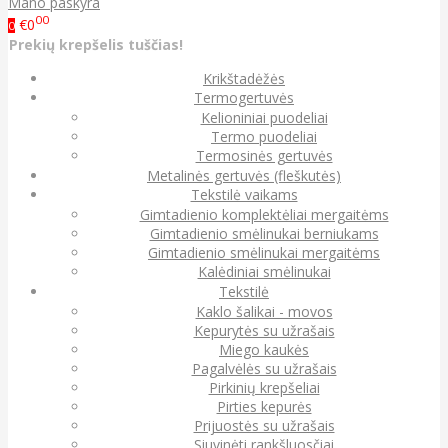
Mano paskyra
00
€0
0
Prekių krepšelis tuščias!
Krikštadėžės
Termogertuvės
Kelioniniai puodeliai
Termo puodeliai
Termosinės gertuvės
Metalinės gertuvės (fleškutės)
Tekstilė vaikams
Gimtadienio komplektėliai mergaitėms
Gimtadienio smėlinukai berniukams
Gimtadienio smėlinukai mergaitėms
Kalėdiniai smėlinukai
Tekstilė
Kaklo šalikai - movos
Kepurytės su užrašais
Miego kaukės
Pagalvėlės su užrašais
Pirkinių krepšeliai
Pirties kepurės
Prijuostės su užrašais
Siuvinėti rankšluosčiai