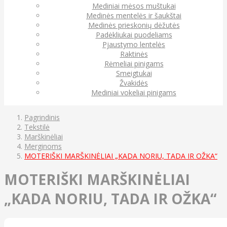
Mediniai mėsos muštukai
Medinės mentelės ir šaukštai
Medinės prieskonių dėžutės
Padėkliukai puodeliams
Pjaustymo lentelės
Raktinės
Rėmeliai pinigams
Smeigtukai
Žvakidės
Mediniai vokeliai pinigams
Pagrindinis
Tekstilė
Marškinėliai
Merginoms
MOTERIŠKI MARŠKINĖLIAI „KADA NORIU, TADA IR OŽKA“
MOTERIŠKI MARŠKINĖLIAI
„KADA NORIU, TADA IR OŽKA“