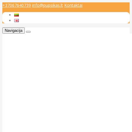
+37067640739
info@pupsikas.lt
Kontaktai
Navigacija