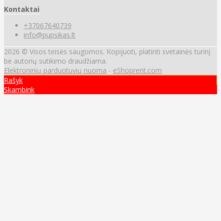
Kontaktai
+37067640739
info@pupsikas.lt
2026 © Visos teisės saugomos. Kopijuoti, platinti svetainės turinį
be autorių sutikimo draudžiama.
Elektroninių parduotuvių nuoma
-
eShoprent.com
Rašyk
Skambink