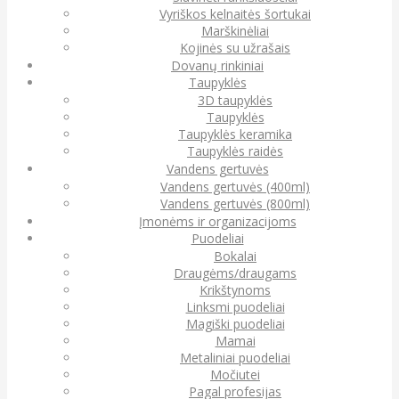
Vyriškos kelnaitės šortukai
Marškinėliai
Kojinės su užrašais
Dovanų rinkiniai
Taupyklės
3D taupyklės
Taupyklės
Taupyklės keramika
Taupyklės raidės
Vandens gertuvės
Vandens gertuvės (400ml)
Vandens gertuvės (800ml)
Įmonėms ir organizacijoms
Puodeliai
Bokalai
Draugėms/draugams
Krikštynoms
Linksmi puodeliai
Magiški puodeliai
Mamai
Metaliniai puodeliai
Močiutei
Pagal profesijas