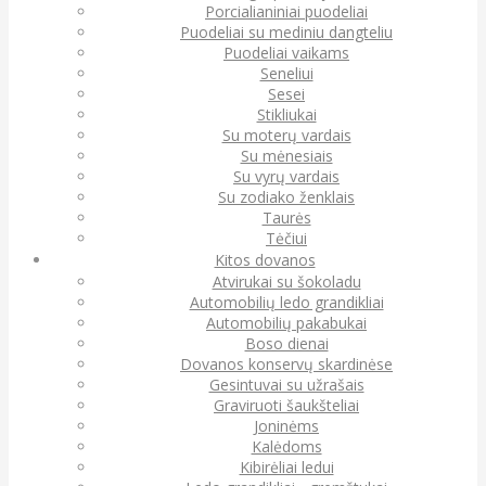
Porcialianiniai puodeliai
Puodeliai su mediniu dangteliu
Puodeliai vaikams
Seneliui
Sesei
Stikliukai
Su moterų vardais
Su mėnesiais
Su vyrų vardais
Su zodiako ženklais
Taurės
Tėčiui
Kitos dovanos
Atvirukai su šokoladu
Automobilių ledo grandikliai
Automobilių pakabukai
Boso dienai
Dovanos konservų skardinėse
Gesintuvai su užrašais
Graviruoti šaukšteliai
Joninėms
Kalėdoms
Kibirėliai ledui