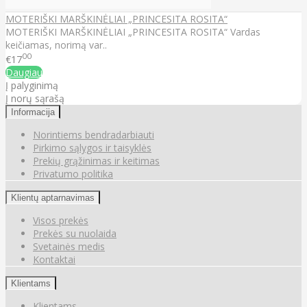
MOTERIŠKI MARŠKINĖLIAI „PRINCESITA ROSITA“
MOTERIŠKI MARŠKINĖLIAI „PRINCESITA ROSITA“ Vardas
keičiamas, norimą var..
00
€17
Daugiau
Į palyginimą
Į norų sąrašą
Informacija
Norintiems bendradarbiauti
Pirkimo sąlygos ir taisyklės
Prekių grąžinimas ir keitimas
Privatumo politika
Klientų aptarnavimas
Visos prekės
Prekės su nuolaida
Svetainės medis
Kontaktai
Klientams
Klientams