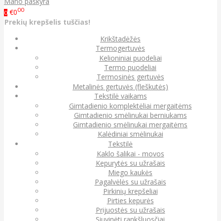
Mano paskyra
00
€0
0
Prekių krepšelis tuščias!
Krikštadėžės
Termogertuvės
Kelioniniai puodeliai
Termo puodeliai
Termosinės gertuvės
Metalinės gertuvės (fleškutės)
Tekstilė vaikams
Gimtadienio komplektėliai mergaitėms
Gimtadienio smėlinukai berniukams
Gimtadienio smėlinukai mergaitėms
Kalėdiniai smėlinukai
Tekstilė
Kaklo šalikai - movos
Kepurytės su užrašais
Miego kaukės
Pagalvėlės su užrašais
Pirkinių krepšeliai
Pirties kepurės
Prijuostės su užrašais
Siuvinėti rankšluosčiai