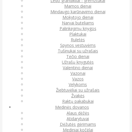
Ledo grandikliai - gremžtukai
Mamos dienai
Mindaugo karūnavimo dienai
Mokytojo dienai
Narvai buteliams
Palinkėjimų knygos
Plaktukai
Ruletės
Spynos vestuvėms
Tušinukai su užrašais
Tėčio dienai
Užrašų knygutės
Valentino dienai
Vazonai
Vazos
Velykoms
Žiebtuvėliai su užrašais
Žvakės
Raktų pakabukai
Medinės dovanos
Alaus dėžės
Atidarytuvai
Dėžutės gėrimams
Mediniai kočėlai