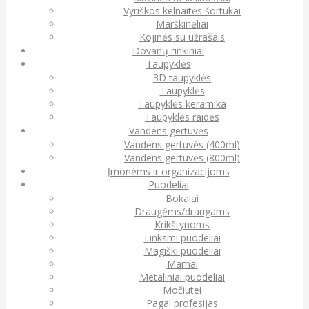
Vyriškos kelnaitės šortukai
Marškinėliai
Kojinės su užrašais
Dovanų rinkiniai
Taupyklės
3D taupyklės
Taupyklės
Taupyklės keramika
Taupyklės raidės
Vandens gertuvės
Vandens gertuvės (400ml)
Vandens gertuvės (800ml)
Įmonėms ir organizacijoms
Puodeliai
Bokalai
Draugėms/draugams
Krikštynoms
Linksmi puodeliai
Magiški puodeliai
Mamai
Metaliniai puodeliai
Močiutei
Pagal profesijas