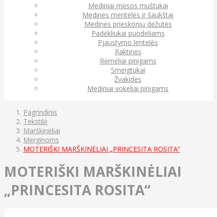
Mediniai mėsos muštukai
Medinės mentelės ir šaukštai
Medinės prieskonių dėžutės
Padėkliukai puodeliams
Pjaustymo lentelės
Raktinės
Rėmeliai pinigams
Smeigtukai
Žvakidės
Mediniai vokeliai pinigams
Pagrindinis
Tekstilė
Marškinėliai
Merginoms
MOTERIŠKI MARŠKINĖLIAI „PRINCESITA ROSITA“
MOTERIŠKI MARŠKINĖLIAI
„PRINCESITA ROSITA“