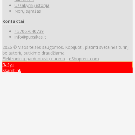
Užsakymų istorija
Norų sąrašas
Kontaktai
+37067640739
info@pupsikas.lt
2026 © Visos teisės saugomos. Kopijuoti, platinti svetainės turinį
be autorių sutikimo draudžiama.
Elektroninių parduotuvių nuoma
-
eShoprent.com
Rašyk
Skambink