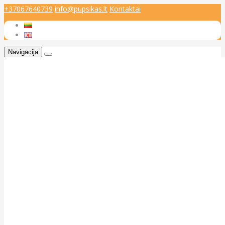
+37067640739
info@pupsikas.lt
Kontaktai
Navigacija