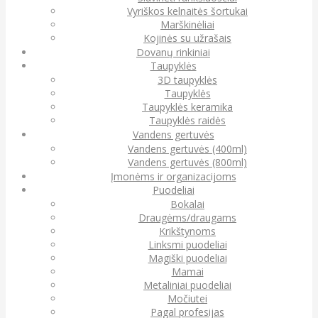
Vyriškos kelnaitės šortukai
Marškinėliai
Kojinės su užrašais
Dovanų rinkiniai
Taupyklės
3D taupyklės
Taupyklės
Taupyklės keramika
Taupyklės raidės
Vandens gertuvės
Vandens gertuvės (400ml)
Vandens gertuvės (800ml)
Įmonėms ir organizacijoms
Puodeliai
Bokalai
Draugėms/draugams
Krikštynoms
Linksmi puodeliai
Magiški puodeliai
Mamai
Metaliniai puodeliai
Močiutei
Pagal profesijas