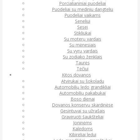
Porcialianiniai puodeliai
Puodeliai su mediniu dangteliu
Puodeliai vaikams
Seneliui
Sesei
Stikliukai
Su moterų vardais
Su mėnesiais
Su vyrų vardais
Su zodiako ženklais
Taurės
Tėčiui
Kitos dovanos
Atvirukai su šokoladu
Automobilių ledo grandikliai
Automobilių pakabukai
Boso dienai
Dovanos konservų skardinėse
Gesintuvai su užrašais
Graviruoti šaukšteliai
Joninėms
Kalėdoms
Kibirėliai ledui