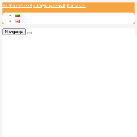
+37067640739
info@pupsikas.lt
Kontaktai
Navigacija