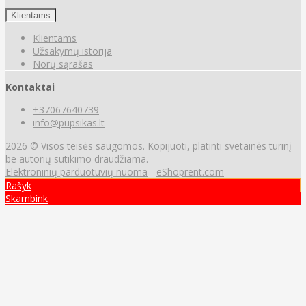
Klientams
Klientams
Užsakymų istorija
Norų sąrašas
Kontaktai
+37067640739
info@pupsikas.lt
2026 © Visos teisės saugomos. Kopijuoti, platinti svetainės turinį
be autorių sutikimo draudžiama.
Elektroninių parduotuvių nuoma
-
eShoprent.com
Rašyk
Skambink