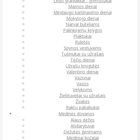
Ledo grandikliai - gremžtukai
Mamos dienai
Mindaugo karūnavimo dienai
Mokytojo dienai
Narvai buteliams
Palinkėjimų knygos
Plaktukai
Ruletės
Spynos vestuvėms
Tušinukai su užrašais
Tėčio dienai
Užrašų knygutės
Valentino dienai
Vazonai
Vazos
Velykoms
Žiebtuvėliai su užrašais
Žvakės
Raktų pakabukai
Medinės dovanos
Alaus dėžės
Atidarytuvai
Dėžutės gėrimams
Mediniai kočėlai