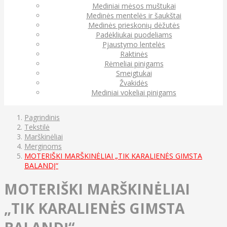
Mediniai mėsos muštukai
Medinės mentelės ir šaukštai
Medinės prieskonių dėžutės
Padėkliukai puodeliams
Pjaustymo lentelės
Raktinės
Rėmeliai pinigams
Smeigtukai
Žvakidės
Mediniai vokeliai pinigams
Pagrindinis
Tekstilė
Marškinėliai
Merginoms
MOTERIŠKI MARŠKINĖLIAI „TIK KARALIENĖS GIMSTA
BALANDĮ“
MOTERIŠKI MARŠKINĖLIAI
„TIK KARALIENĖS GIMSTA