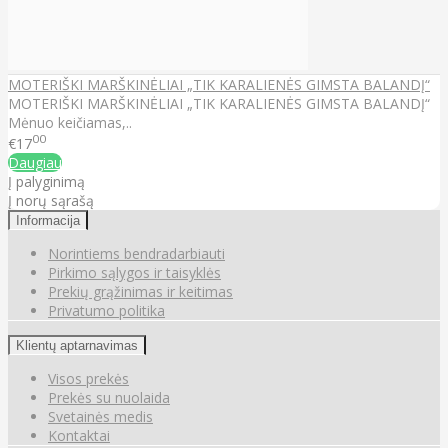
MOTERIŠKI MARŠKINĖLIAI „TIK KARALIENĖS GIMSTA BALANDĮ“
MOTERIŠKI MARŠKINĖLIAI „TIK KARALIENĖS GIMSTA BALANDĮ“
Mėnuo keičiamas,..
00
€17
Daugiau
Į palyginimą
Į norų sąrašą
Informacija
Norintiems bendradarbiauti
Pirkimo sąlygos ir taisyklės
Prekių grąžinimas ir keitimas
Privatumo politika
Klientų aptarnavimas
Visos prekės
Prekės su nuolaida
Svetainės medis
Kontaktai