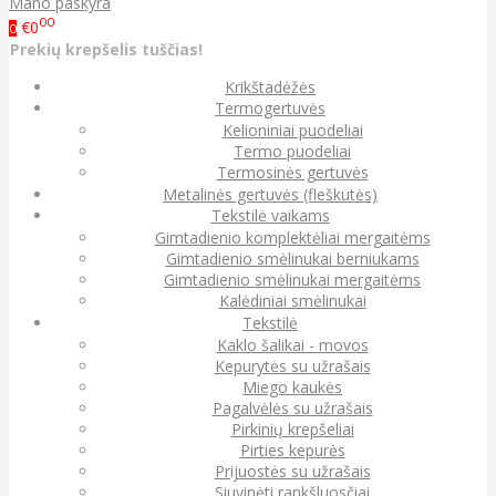
Mano paskyra
00
€0
0
Prekių krepšelis tuščias!
Krikštadėžės
Termogertuvės
Kelioniniai puodeliai
Termo puodeliai
Termosinės gertuvės
Metalinės gertuvės (fleškutės)
Tekstilė vaikams
Gimtadienio komplektėliai mergaitėms
Gimtadienio smėlinukai berniukams
Gimtadienio smėlinukai mergaitėms
Kalėdiniai smėlinukai
Tekstilė
Kaklo šalikai - movos
Kepurytės su užrašais
Miego kaukės
Pagalvėlės su užrašais
Pirkinių krepšeliai
Pirties kepurės
Prijuostės su užrašais
Siuvinėti rankšluosčiai