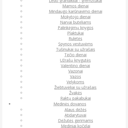
Ledo grandikliai - gremžtukai
Mamos dienai
Mindaugo karūnavimo dienai
Mokytojo dienai
Narvai buteliams
Palinkėjimų knygos
Plaktukai
Ruletės
Spynos vestuvėms
Tušinukai su užrašais
Tėčio dienai
Užrašų knygutės
Valentino dienai
Vazonai
Vazos
Velykoms
Žiebtuvėliai su užrašais
Žvakės
Raktų pakabukai
Medinės dovanos
Alaus dėžės
Atidarytuvai
Dėžutės gėrimams
Mediniai kočėlai