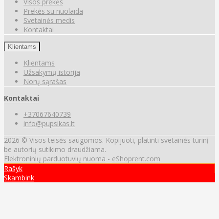
Visos prekės
Prekės su nuolaida
Svetainės medis
Kontaktai
Klientams
Klientams
Užsakymų istorija
Norų sąrašas
Kontaktai
+37067640739
info@pupsikas.lt
2026 © Visos teisės saugomos. Kopijuoti, platinti svetainės turinį
be autorių sutikimo draudžiama.
Elektroninių parduotuvių nuoma
-
eShoprent.com
Rašyk
Skambink