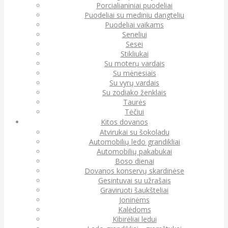
Porcialianiniai puodeliai
Puodeliai su mediniu dangteliu
Puodeliai vaikams
Seneliui
Sesei
Stikliukai
Su moterų vardais
Su mėnesiais
Su vyrų vardais
Su zodiako ženklais
Taurės
Tėčiui
Kitos dovanos
Atvirukai su šokoladu
Automobilių ledo grandikliai
Automobilių pakabukai
Boso dienai
Dovanos konservų skardinėse
Gesintuvai su užrašais
Graviruoti šaukšteliai
Joninėms
Kalėdoms
Kibirėliai ledui