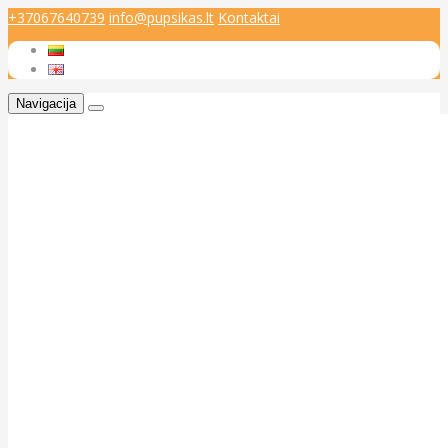
+37067640739
info@pupsikas.lt
Kontaktai
Navigacija