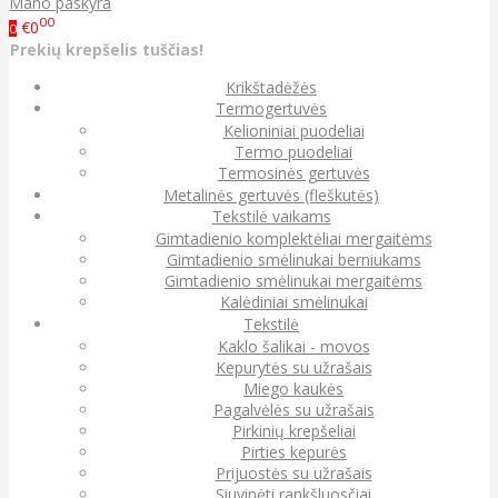
Mano paskyra
00
€0
0
Prekių krepšelis tuščias!
Krikštadėžės
Termogertuvės
Kelioniniai puodeliai
Termo puodeliai
Termosinės gertuvės
Metalinės gertuvės (fleškutės)
Tekstilė vaikams
Gimtadienio komplektėliai mergaitėms
Gimtadienio smėlinukai berniukams
Gimtadienio smėlinukai mergaitėms
Kalėdiniai smėlinukai
Tekstilė
Kaklo šalikai - movos
Kepurytės su užrašais
Miego kaukės
Pagalvėlės su užrašais
Pirkinių krepšeliai
Pirties kepurės
Prijuostės su užrašais
Siuvinėti rankšluosčiai