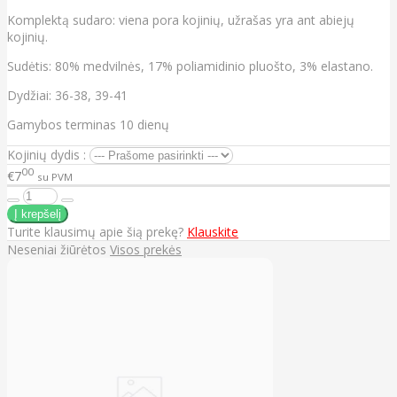
Komplektą sudaro: viena pora kojinių, užrašas yra ant abiejų
kojinių.
Sudėtis: 80% medvilnės, 17% poliamidinio pluošto, 3% elastano.
Dydžiai: 36-38, 39-41
Gamybos terminas 10 dienų
Kojinių dydis :
00
€7
su PVM
Turite klausimų apie šią prekę?
Klauskite
Neseniai žiūrėtos
Visos prekės