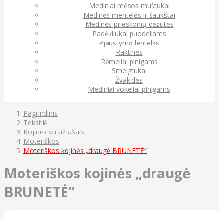
Mediniai mėsos muštukai
Medinės mentelės ir šaukštai
Medinės prieskonių dėžutės
Padėkliukai puodeliams
Pjaustymo lentelės
Raktinės
Rėmeliai pinigams
Smeigtukai
Žvakidės
Mediniai vokeliai pinigams
Pagrindinis
Tekstilė
Kojinės su užrašais
Moteriškos
Moteriškos kojinės „draugė BRUNETĖ“
Moteriškos kojinės „draugė
BRUNETĖ“