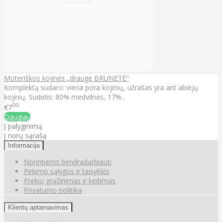
Moteriškos kojinės „draugė BRUNETĖ“
Komplektą sudaro: viena pora kojinių, užrašas yra ant abiejų
kojinių. Sudėtis: 80% medvilnės, 17%..
00
€7
Daugiau
Į palyginimą
Į norų sąrašą
Informacija
Norintiems bendradarbiauti
Pirkimo sąlygos ir taisyklės
Prekių grąžinimas ir keitimas
Privatumo politika
Klientų aptarnavimas