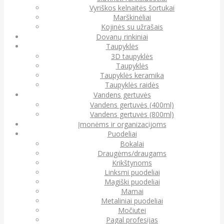
Vyriškos kelnaitės šortukai
Marškinėliai
Kojinės su užrašais
Dovanų rinkiniai
Taupyklės
3D taupyklės
Taupyklės
Taupyklės keramika
Taupyklės raidės
Vandens gertuvės
Vandens gertuvės (400ml)
Vandens gertuvės (800ml)
Įmonėms ir organizacijoms
Puodeliai
Bokalai
Draugėms/draugams
Krikštynoms
Linksmi puodeliai
Magiški puodeliai
Mamai
Metaliniai puodeliai
Močiutei
Pagal profesijas