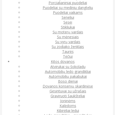
Porcialianiniai puodeliai
Puodeliai su mediniu dangteliu
Puodeliai vaikams
Seneliui
Sesei
Stikliukai
Su moterų vardais
Su mėnesiais
Su vyrų vardais
Su zodiako ženklais
Taurės
Tėčiui
Kitos dovanos
Atvirukai su šokoladu
Automobilių ledo grandikliai
Automobilių pakabukai
Boso dienai
Dovanos konservų skardinėse
Gesintuvai su užrašais
Graviruoti šaukšteliai
Joninėms
Kalėdoms
Kibirėliai ledui