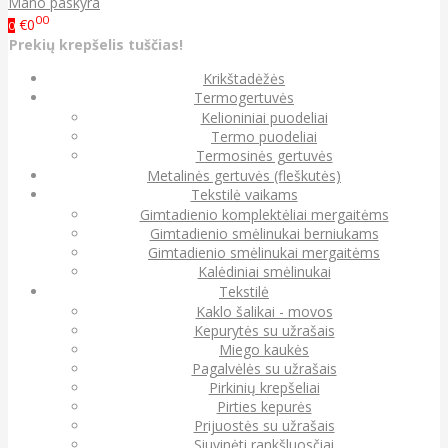
Mano paskyra
00
€0
0
Prekių krepšelis tuščias!
Krikštadėžės
Termogertuvės
Kelioniniai puodeliai
Termo puodeliai
Termosinės gertuvės
Metalinės gertuvės (fleškutės)
Tekstilė vaikams
Gimtadienio komplektėliai mergaitėms
Gimtadienio smėlinukai berniukams
Gimtadienio smėlinukai mergaitėms
Kalėdiniai smėlinukai
Tekstilė
Kaklo šalikai - movos
Kepurytės su užrašais
Miego kaukės
Pagalvėlės su užrašais
Pirkinių krepšeliai
Pirties kepurės
Prijuostės su užrašais
Siuvinėti rankšluosčiai