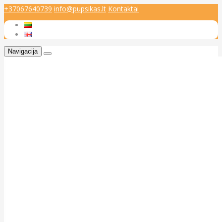
+37067640739
info@pupsikas.lt
Kontaktai
Navigacija