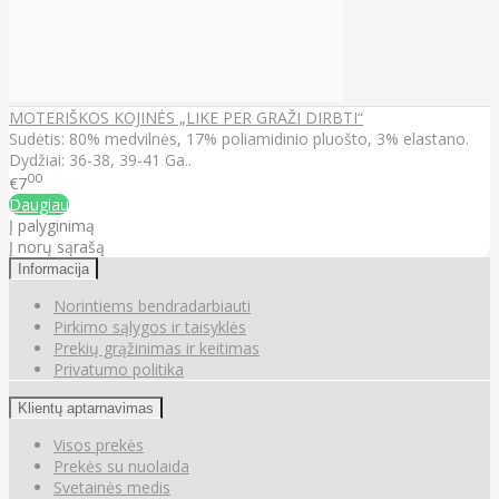
MOTERIŠKOS KOJINĖS „LIKE PER GRAŽI DIRBTI“
Sudėtis: 80% medvilnės, 17% poliamidinio pluošto, 3% elastano.
Dydžiai: 36-38, 39-41 Ga..
00
€7
Daugiau
Į palyginimą
Į norų sąrašą
Informacija
Norintiems bendradarbiauti
Pirkimo sąlygos ir taisyklės
Prekių grąžinimas ir keitimas
Privatumo politika
Klientų aptarnavimas
Visos prekės
Prekės su nuolaida
Svetainės medis