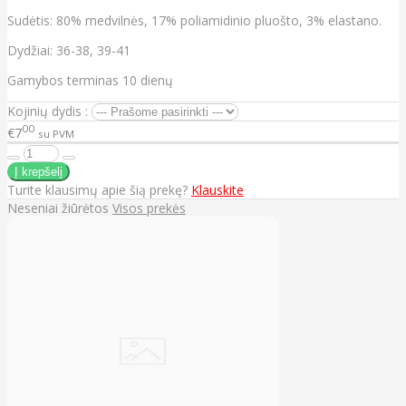
Sudėtis: 80% medvilnės, 17% poliamidinio pluošto, 3% elastano.
Dydžiai: 36-38, 39-41
Gamybos terminas 10 dienų
Kojinių dydis :
00
€7
su PVM
Turite klausimų apie šią prekę?
Klauskite
Neseniai žiūrėtos
Visos prekės