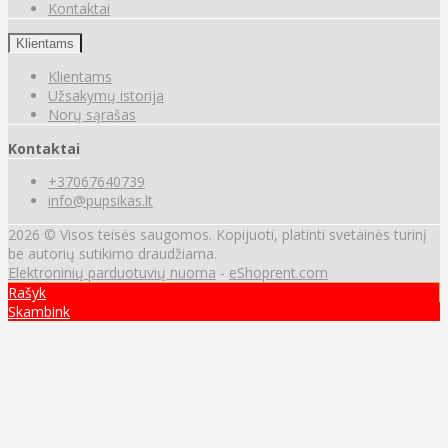
Kontaktai
Klientams
Klientams
Užsakymų istorija
Norų sąrašas
Kontaktai
+37067640739
info@pupsikas.lt
2026 © Visos teisės saugomos. Kopijuoti, platinti svetainės turinį
be autorių sutikimo draudžiama.
Elektroninių parduotuvių nuoma
-
eShoprent.com
Rašyk
Skambink