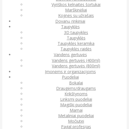
Vyriškos kelnaitės šortukai
Marškinėliai
Kojinės su užrašais
Dovanų rinkiniai
Taupyklės
3D taupyklės
Taupyklės
Taupyklės keramika
Taupyklės raidės
Vandens gertuvės
Vandens gertuvės (400ml)
Vandens gertuvės (800ml)
Įmonėms ir organizacijoms
Puodeliai
Bokalai
Draugėms/draugams
Krikštynoms
Linksmi puodeliai
Magiški puodeliai
Mamai
Metaliniai puodeliai
Močiutei
Pagal profesijas