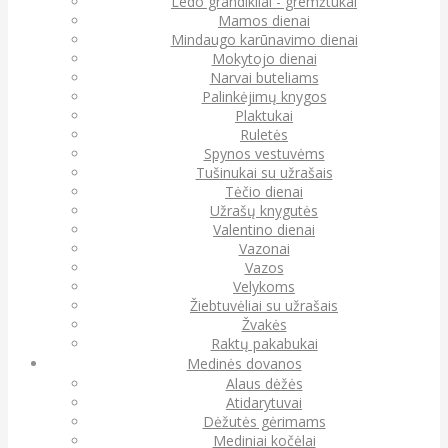
Ledo grandikliai - gremžtukai
Mamos dienai
Mindaugo karūnavimo dienai
Mokytojo dienai
Narvai buteliams
Palinkėjimų knygos
Plaktukai
Ruletės
Spynos vestuvėms
Tušinukai su užrašais
Tėčio dienai
Užrašų knygutės
Valentino dienai
Vazonai
Vazos
Velykoms
Žiebtuvėliai su užrašais
Žvakės
Raktų pakabukai
Medinės dovanos
Alaus dėžės
Atidarytuvai
Dėžutės gėrimams
Mediniai kočėlai