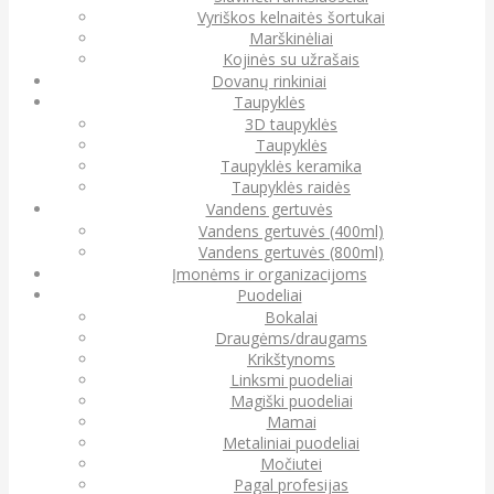
Vyriškos kelnaitės šortukai
Marškinėliai
Kojinės su užrašais
Dovanų rinkiniai
Taupyklės
3D taupyklės
Taupyklės
Taupyklės keramika
Taupyklės raidės
Vandens gertuvės
Vandens gertuvės (400ml)
Vandens gertuvės (800ml)
Įmonėms ir organizacijoms
Puodeliai
Bokalai
Draugėms/draugams
Krikštynoms
Linksmi puodeliai
Magiški puodeliai
Mamai
Metaliniai puodeliai
Močiutei
Pagal profesijas