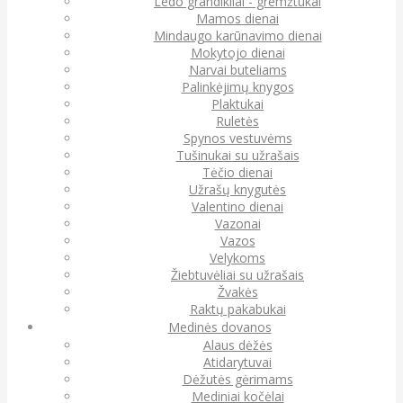
Ledo grandikliai - gremžtukai
Mamos dienai
Mindaugo karūnavimo dienai
Mokytojo dienai
Narvai buteliams
Palinkėjimų knygos
Plaktukai
Ruletės
Spynos vestuvėms
Tušinukai su užrašais
Tėčio dienai
Užrašų knygutės
Valentino dienai
Vazonai
Vazos
Velykoms
Žiebtuvėliai su užrašais
Žvakės
Raktų pakabukai
Medinės dovanos
Alaus dėžės
Atidarytuvai
Dėžutės gėrimams
Mediniai kočėlai