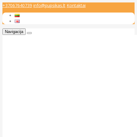
+37067640739
info@pupsikas.lt
Kontaktai
Navigacija