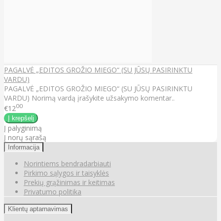
PAGALVĖ „EDITOS GROŽIO MIEGO“ (SU JŪSŲ PASIRINKTU
VARDU)
PAGALVĖ „EDITOS GROŽIO MIEGO“ (SU JŪSŲ PASIRINKTU
VARDU) Norimą vardą įrašykite užsakymo komentar..
00
€12
Į palyginimą
Į norų sąrašą
Informacija
Norintiems bendradarbiauti
Pirkimo sąlygos ir taisyklės
Prekių grąžinimas ir keitimas
Privatumo politika
Klientų aptarnavimas