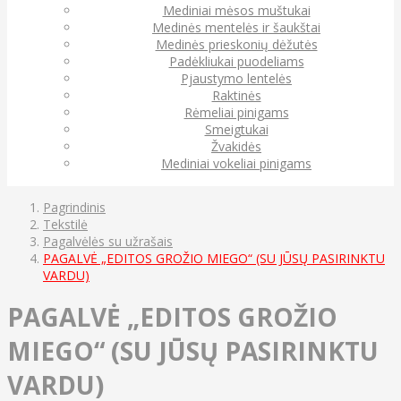
Mediniai mėsos muštukai
Medinės mentelės ir šaukštai
Medinės prieskonių dėžutės
Padėkliukai puodeliams
Pjaustymo lentelės
Raktinės
Rėmeliai pinigams
Smeigtukai
Žvakidės
Mediniai vokeliai pinigams
Pagrindinis
Tekstilė
Pagalvėlės su užrašais
PAGALVĖ „EDITOS GROŽIO MIEGO“ (SU JŪSŲ PASIRINKTU
VARDU)
PAGALVĖ „EDITOS GROŽIO
MIEGO“ (SU JŪSŲ PASIRINKTU
VARDU)