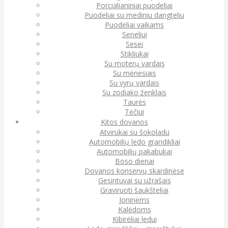
Porcialianiniai puodeliai
Puodeliai su mediniu dangteliu
Puodeliai vaikams
Seneliui
Sesei
Stikliukai
Su moterų vardais
Su mėnesiais
Su vyrų vardais
Su zodiako ženklais
Taurės
Tėčiui
Kitos dovanos
Atvirukai su šokoladu
Automobilių ledo grandikliai
Automobilių pakabukai
Boso dienai
Dovanos konservų skardinėse
Gesintuvai su užrašais
Graviruoti šaukšteliai
Joninėms
Kalėdoms
Kibirėliai ledui