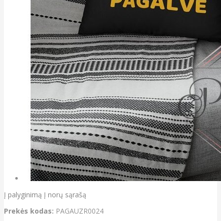
Į palyginimą
Į norų sąrašą
Prekės kodas:
PAGAUZR0024