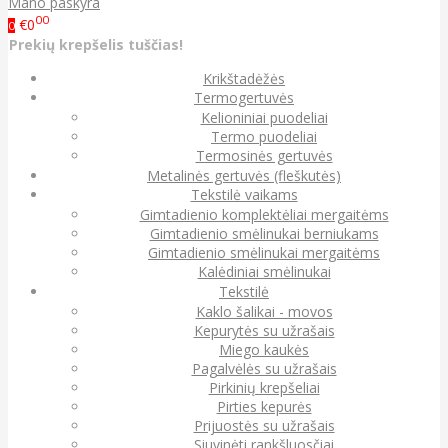
Mano paskyra
00
€0
0
Prekių krepšelis tuščias!
Krikštadėžės
Termogertuvės
Kelioniniai puodeliai
Termo puodeliai
Termosinės gertuvės
Metalinės gertuvės (fleškutės)
Tekstilė vaikams
Gimtadienio komplektėliai mergaitėms
Gimtadienio smėlinukai berniukams
Gimtadienio smėlinukai mergaitėms
Kalėdiniai smėlinukai
Tekstilė
Kaklo šalikai - movos
Kepurytės su užrašais
Miego kaukės
Pagalvėlės su užrašais
Pirkinių krepšeliai
Pirties kepurės
Prijuostės su užrašais
Siuvinėti rankšluosčiai