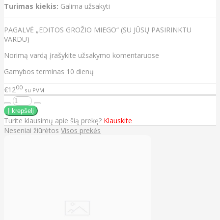
Turimas kiekis:
Galima užsakyti
PAGALVĖ „EDITOS GROŽIO MIEGO“ (SU JŪSŲ PASIRINKTU
VARDU)
Norimą vardą įrašykite užsakymo komentaruose
Gamybos terminas 10 dienų
00
€12
su PVM
Turite klausimų apie šią prekę?
Klauskite
Neseniai žiūrėtos
Visos prekės