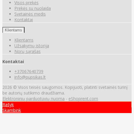
Visos prekės
Prekės su nuolaida
Svetainės medis
Kontaktai
Klientams
Klientams
Užsakymų istorija
Norų sąrašas
Kontaktai
+37067640739
info@pupsikas.lt
2026 © Visos teisės saugomos. Kopijuoti, platinti svetainės turinį
be autorių sutikimo draudžiama.
Elektroninių parduotuvių nuoma
-
eShoprent.com
Rašyk
Skambink