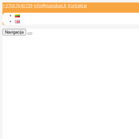
+37067640739
info@pupsikas.lt
Kontaktai
Navigacija