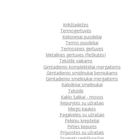
Krikštadėžės
Termogertuvės
Kelioniniai puodeliai
Termo puodeliai
Termosinės gertuvės
Metalinės gertuvės (fleškutės)
Tekstilė vaikams
Gimtadienio komplektėliai mergaitėms
Gimtadienio smėlinukai berniukams
Gimtadienio smėlinukai mergaitėms
Kalėdiniai smėlinukai
Tekstilė
Kaklo šalikai - movos
Kepurytės su užrašais
Miego kaukės
Pagalvėlės su užrašais
Pirkinių krepšeliai
Pirties kepurės
Prijuostės su užrašais
Siuvinėti rankšluosčiai