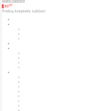
Mano paskyra
00
€0
0
Prekių krepšelis tuščias!