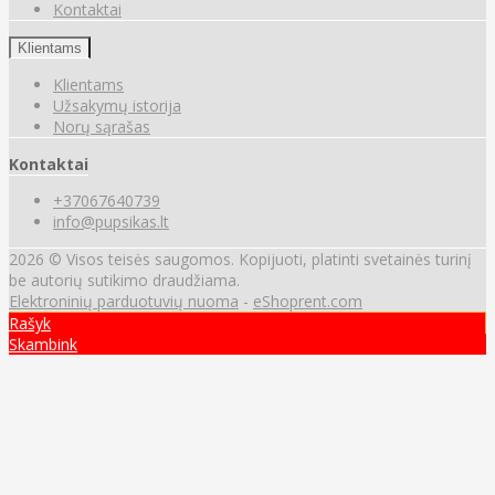
Kontaktai
Klientams
Klientams
Užsakymų istorija
Norų sąrašas
Kontaktai
+37067640739
info@pupsikas.lt
2026 © Visos teisės saugomos. Kopijuoti, platinti svetainės turinį
be autorių sutikimo draudžiama.
Elektroninių parduotuvių nuoma
-
eShoprent.com
Rašyk
Skambink