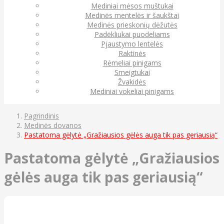
Mediniai mėsos muštukai
Medinės mentelės ir šaukštai
Medinės prieskonių dėžutės
Padėkliukai puodeliams
Pjaustymo lentelės
Raktinės
Rėmeliai pinigams
Smeigtukai
Žvakidės
Mediniai vokeliai pinigams
Pagrindinis
Medinės dovanos
Pastatoma gėlytė „Gražiausios gėlės auga tik pas geriausią“
Pastatoma gėlytė „Gražiausios
gėlės auga tik pas geriausią“