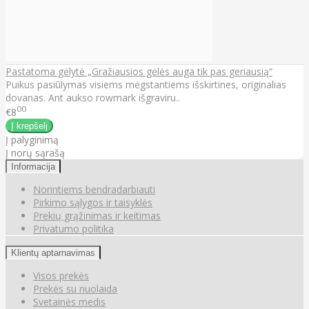
Pastatoma gėlytė „Gražiausios gėlės auga tik pas geriausią“
Puikus pasiūlymas visiems mėgstantiems išskirtines, originalias
dovanas. Ant aukso rowmark išgraviru..
00
€8
Į palyginimą
Į norų sąrašą
Informacija
Norintiems bendradarbiauti
Pirkimo sąlygos ir taisyklės
Prekių grąžinimas ir keitimas
Privatumo politika
Klientų aptarnavimas
Visos prekės
Prekės su nuolaida
Svetainės medis