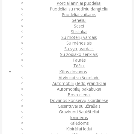
Porcialianiniai puodeliai
Puodeliai su mediniu dangteliu
Puodeliai vaikams
Seneliui
Sesei
Stikliukai
Su moterų vardais
Su mėnesiais
Su vyrų vardais
Su zodiako ženklais
Taurės
Tėčiui
Kitos dovanos
Atvirukai su šokoladu
Automobilių ledo grandikliai
Automobilių pakabukai
Boso dienai
Dovanos konservų skardinėse
Gesintuvai su užrašais
Graviruoti šaukšteliai
Joninėms
Kalėdoms
Kibirėliai ledui