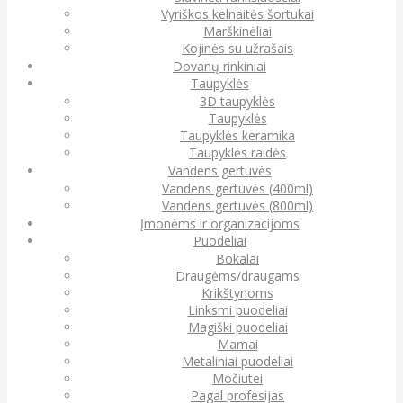
Vyriškos kelnaitės šortukai
Marškinėliai
Kojinės su užrašais
Dovanų rinkiniai
Taupyklės
3D taupyklės
Taupyklės
Taupyklės keramika
Taupyklės raidės
Vandens gertuvės
Vandens gertuvės (400ml)
Vandens gertuvės (800ml)
Įmonėms ir organizacijoms
Puodeliai
Bokalai
Draugėms/draugams
Krikštynoms
Linksmi puodeliai
Magiški puodeliai
Mamai
Metaliniai puodeliai
Močiutei
Pagal profesijas