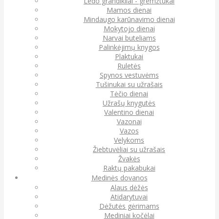
Ledo grandikliai - gremžtukai
Mamos dienai
Mindaugo karūnavimo dienai
Mokytojo dienai
Narvai buteliams
Palinkėjimų knygos
Plaktukai
Ruletės
Spynos vestuvėms
Tušinukai su užrašais
Tėčio dienai
Užrašų knygutės
Valentino dienai
Vazonai
Vazos
Velykoms
Žiebtuvėliai su užrašais
Žvakės
Raktų pakabukai
Medinės dovanos
Alaus dėžės
Atidarytuvai
Dėžutės gėrimams
Mediniai kočėlai