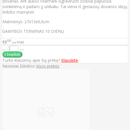
dovanas. Ant aukso rowmark išgraviruoti žodžiai papuošia
sveikinimą ir padaro jį unikaliu. Tai viena iš geriausių dovanos idėjų
Krikšto mamytei!
Matmenys: 27x13x0,6cm
GAMYBOS TERMINAS 10 DIENŲ
00
€8
su PVM
Turite klausimų apie šią prekę?
Klauskite
Neseniai žiūrėtos
Visos prekės