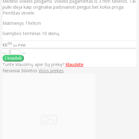
Medinis vokelis pinigams. Vokelis pagamintas iš 3 mm faneros. Tai
puiki idėja kaip originaliai padovanoti pinigus bet kokia proga.
Perrištas virvele.
Matmenys 19x9cm
Gamybos terminas 10 dienų.
00
€6
su PVM
Turite klausimų apie šią prekę?
Klauskite
Neseniai žiūrėtos
Visos prekės