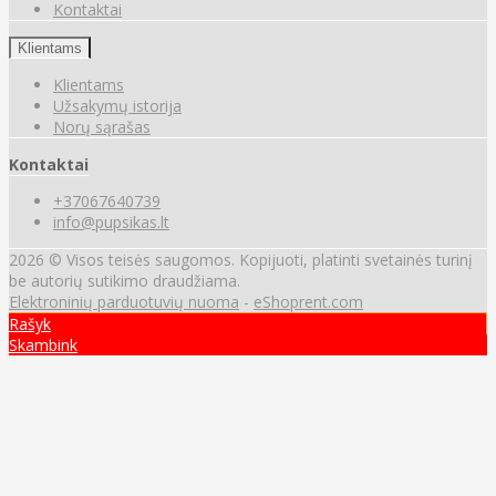
Kontaktai
Klientams
Klientams
Užsakymų istorija
Norų sąrašas
Kontaktai
+37067640739
info@pupsikas.lt
2026 © Visos teisės saugomos. Kopijuoti, platinti svetainės turinį
be autorių sutikimo draudžiama.
Elektroninių parduotuvių nuoma
-
eShoprent.com
Rašyk
Skambink