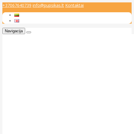
+37067640739
info@pupsikas.lt
Kontaktai
Navigacija