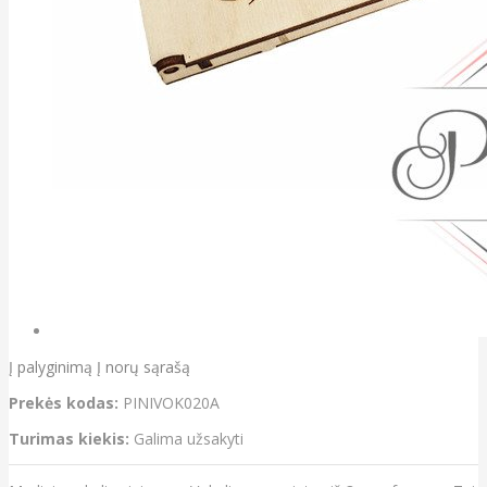
Į palyginimą
Į norų sąrašą
Prekės kodas:
PINIVOK020A
Turimas kiekis:
Galima užsakyti