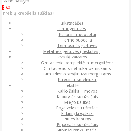
Mano paskyra
00
€0
0
Prekių krepšelis tuščias!
Krikštadėžės
Termogertuvės
Kelioniniai puodeliai
Termo puodeliai
Termosinės gertuvės
Metalinės gertuvės (fleškutės)
Tekstilė vaikams
Gimtadienio komplektėliai mergaitėms
Gimtadienio smėlinukai berniukams
Gimtadienio smėlinukai mergaitėms
Kalėdiniai smėlinukai
Tekstilė
Kaklo šalikai - movos
Kepurytės su užrašais
Miego kaukės
Pagalvėlės su užrašais
Pirkinių krepšeliai
Pirties kepurės
Prijuostės su užrašais
Siuvinėti rankšluosčiai