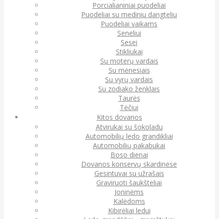
Porcialianiniai puodeliai
Puodeliai su mediniu dangteliu
Puodeliai vaikams
Seneliui
Sesei
Stikliukai
Su moterų vardais
Su mėnesiais
Su vyrų vardais
Su zodiako ženklais
Taurės
Tėčiui
Kitos dovanos
Atvirukai su šokoladu
Automobilių ledo grandikliai
Automobilių pakabukai
Boso dienai
Dovanos konservų skardinėse
Gesintuvai su užrašais
Graviruoti šaukšteliai
Joninėms
Kalėdoms
Kibirėliai ledui