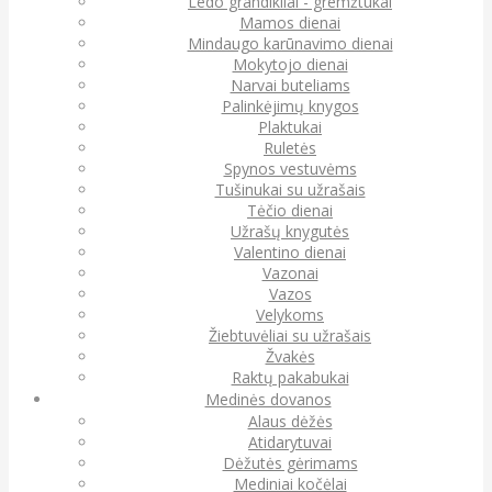
Ledo grandikliai - gremžtukai
Mamos dienai
Mindaugo karūnavimo dienai
Mokytojo dienai
Narvai buteliams
Palinkėjimų knygos
Plaktukai
Ruletės
Spynos vestuvėms
Tušinukai su užrašais
Tėčio dienai
Užrašų knygutės
Valentino dienai
Vazonai
Vazos
Velykoms
Žiebtuvėliai su užrašais
Žvakės
Raktų pakabukai
Medinės dovanos
Alaus dėžės
Atidarytuvai
Dėžutės gėrimams
Mediniai kočėlai