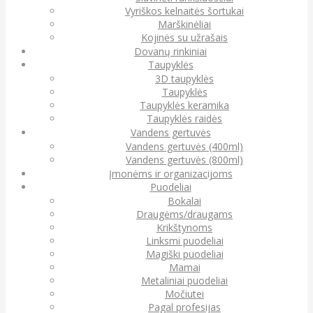
Vyriškos kelnaitės šortukai
Marškinėliai
Kojinės su užrašais
Dovanų rinkiniai
Taupyklės
3D taupyklės
Taupyklės
Taupyklės keramika
Taupyklės raidės
Vandens gertuvės
Vandens gertuvės (400ml)
Vandens gertuvės (800ml)
Įmonėms ir organizacijoms
Puodeliai
Bokalai
Draugėms/draugams
Krikštynoms
Linksmi puodeliai
Magiški puodeliai
Mamai
Metaliniai puodeliai
Močiutei
Pagal profesijas