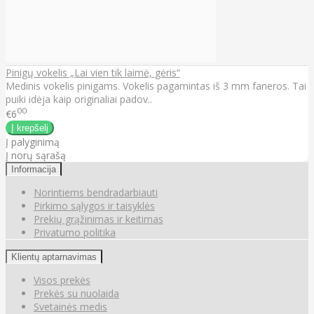
Pinigų vokelis „Lai vien tik laimė, gėris“
Medinis vokelis pinigams. Vokelis pagamintas iš 3 mm faneros. Tai
puiki idėja kaip originaliai padov..
00
€6
Į palyginimą
Į norų sąrašą
Informacija
Norintiems bendradarbiauti
Pirkimo sąlygos ir taisyklės
Prekių grąžinimas ir keitimas
Privatumo politika
Klientų aptarnavimas
Visos prekės
Prekės su nuolaida
Svetainės medis