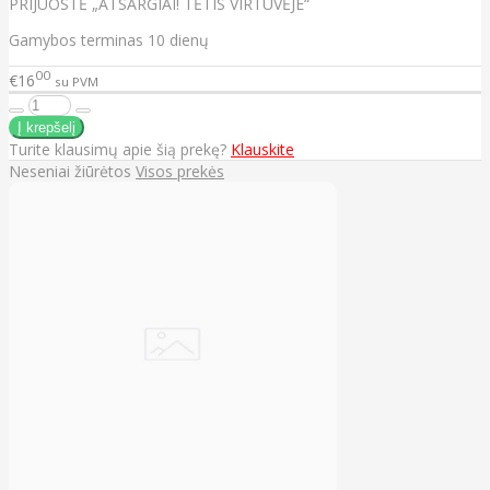
PRIJUOSTĖ „ATSARGIAI! TĖTIS VIRTUVĖJE“
Gamybos terminas 10 dienų
00
€16
su PVM
Turite klausimų apie šią prekę?
Klauskite
Neseniai žiūrėtos
Visos prekės