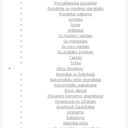
Porcialianiniai puodeliai
Puodeliai su mediniu dangteliu
Puodeliai vaikams
Seneliui
Sesei
Stikliukai
Su moterų vardais
Su mėnesiais
Su vyrų vardais
Su zodiako ženklais
Taurės
Tėčiui
Kitos dovanos
Atvirukai su šokoladu
Automobilių ledo grandikliai
Automobilių pakabukai
Boso dienai
Dovanos konservų skardinėse
Gesintuvai su užrašais
Graviruoti šaukšteliai
Joninėms
Kalėdoms
Kibirėliai ledui