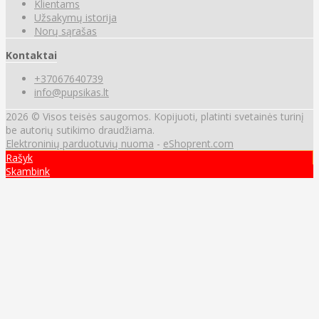
Klientams
Užsakymų istorija
Norų sąrašas
Kontaktai
+37067640739
info@pupsikas.lt
2026 © Visos teisės saugomos. Kopijuoti, platinti svetainės turinį
be autorių sutikimo draudžiama.
Elektroninių parduotuvių nuoma
-
eShoprent.com
Rašyk
Skambink