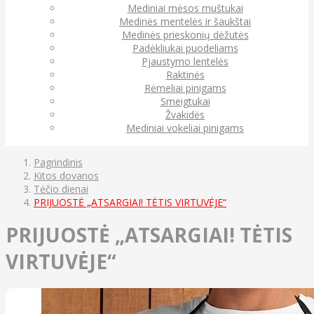
Mediniai mėsos muštukai
Medinės mentelės ir šaukštai
Medinės prieskonių dėžutės
Padėkliukai puodeliams
Pjaustymo lentelės
Raktinės
Rėmeliai pinigams
Smeigtukai
Žvakidės
Mediniai vokeliai pinigams
Pagrindinis
Kitos dovanos
Tėčio dienai
PRIJUOSTĖ „ATSARGIAI! TĖTIS VIRTUVĖJE“
PRIJUOSTĖ „ATSARGIAI! TĖTIS
VIRTUVĖJE“