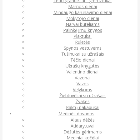
Ledo grandikliai - gremžtukai
Mamos dienai
Mindaugo karūnavimo dienai
Mokytojo dienai
Narvai buteliams
Palinkėjimų knygos
Plaktukai
Ruletės
Spynos vestuvėms
Tušinukai su užrašais
Tėčio dienai
Užrašų knygutės
Valentino dienai
Vazonai
Vazos
Velykoms
Žiebtuvėliai su užrašais
Žvakės
Raktų pakabukai
Medinės dovanos
Alaus dėžės
Atidarytuvai
Dėžutės gėrimams
Mediniai kočėlai