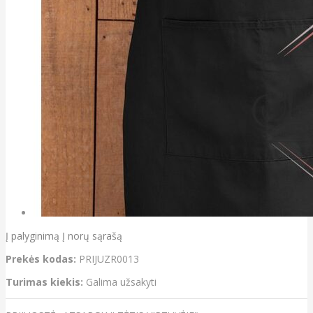
Į palyginimą
Į norų sąrašą
Prekės kodas:
PRIJUZR0013
Turimas kiekis:
Galima užsakyti