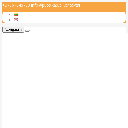
+37067640739
info@pupsikas.lt
Kontaktai
Navigacija