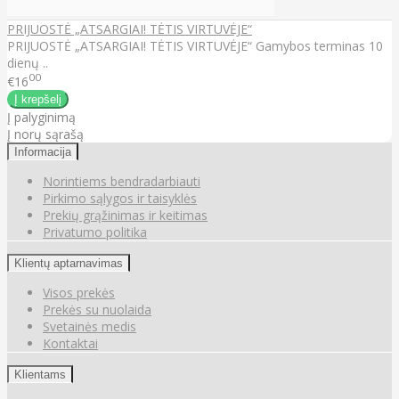
PRIJUOSTĖ „ATSARGIAI! TĖTIS VIRTUVĖJE“
PRIJUOSTĖ „ATSARGIAI! TĖTIS VIRTUVĖJE“ Gamybos terminas 10
dienų ..
00
€16
Į palyginimą
Į norų sąrašą
Informacija
Norintiems bendradarbiauti
Pirkimo sąlygos ir taisyklės
Prekių grąžinimas ir keitimas
Privatumo politika
Klientų aptarnavimas
Visos prekės
Prekės su nuolaida
Svetainės medis
Kontaktai
Klientams