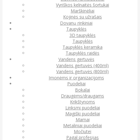
Vyriškos kelnaitės šortukai
Marškinėliai
Kojinės su užrašais
Dovanų rinkiniai
Taupyklės
3D taupyklės
Taupyklės
Taupyklės keramika
Taupyklės raidės
Vandens gertuvės
Vandens gertuvės (400ml)
Vandens gertuvės (800ml)
Įmonėms ir organizacijoms
Puodeliai
Bokalai
Draugėms/draugams
Krikštynoms
Linksmi puodeliai
Magiški puodeliai
Mamai
Metaliniai puodeliai
Močiutei
Pagal profesijas