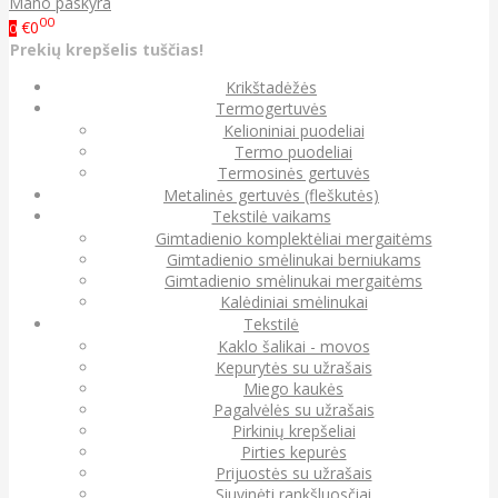
Mano paskyra
00
€0
0
Prekių krepšelis tuščias!
Krikštadėžės
Termogertuvės
Kelioniniai puodeliai
Termo puodeliai
Termosinės gertuvės
Metalinės gertuvės (fleškutės)
Tekstilė vaikams
Gimtadienio komplektėliai mergaitėms
Gimtadienio smėlinukai berniukams
Gimtadienio smėlinukai mergaitėms
Kalėdiniai smėlinukai
Tekstilė
Kaklo šalikai - movos
Kepurytės su užrašais
Miego kaukės
Pagalvėlės su užrašais
Pirkinių krepšeliai
Pirties kepurės
Prijuostės su užrašais
Siuvinėti rankšluosčiai