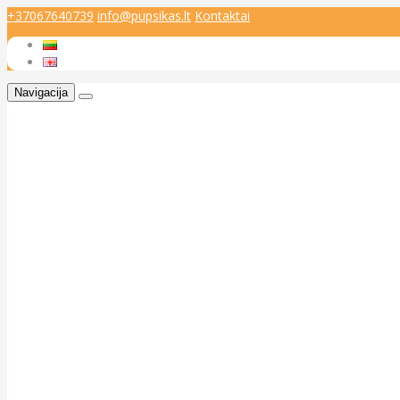
+37067640739
info@pupsikas.lt
Kontaktai
Navigacija