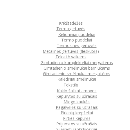
Krikštadėžės
Termogertuvės
Kelioniniai puodeliai
Termo puodeliai
Termosinės gertuvės
Metalinės gertuvės (fleškutės)
Tekstilė vaikams
Gimtadienio komplektėliai mergaitėms
Gimtadienio smėlinukai berniukams
Gimtadienio smėlinukai mergaitėms
Kalėdiniai smėlinukai
Tekstilė
Kaklo šalikai - movos
Kepurytės su užrašais
Miego kaukės
Pagalvėlės su užrašais
Pirkinių krepšeliai
Pirties kepurės
Prijuostės su užrašais
Siuvinėti rankšluosčiai