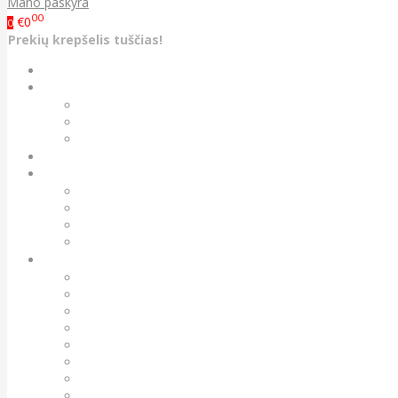
Mano paskyra
00
€0
0
Prekių krepšelis tuščias!