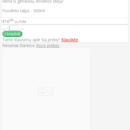
viena iš geriausių dovanos idėjų!
Puodelio talpa - 300ml.
00
€10
su PVM
Turite klausimų apie šią prekę?
Klauskite
Neseniai žiūrėtos
Visos prekės