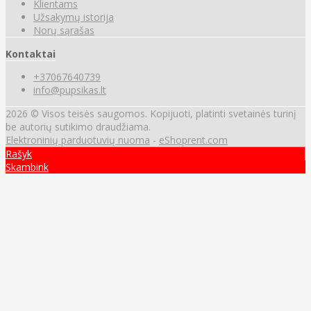
Klientams
Užsakymų istorija
Norų sąrašas
Kontaktai
+37067640739
info@pupsikas.lt
2026 © Visos teisės saugomos. Kopijuoti, platinti svetainės turinį
be autorių sutikimo draudžiama.
Elektroninių parduotuvių nuoma
-
eShoprent.com
Rašyk
Skambink