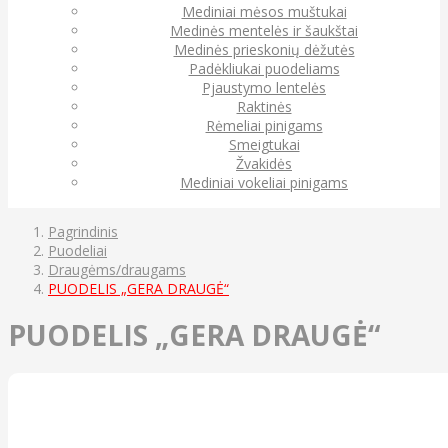
Mediniai mėsos muštukai
Medinės mentelės ir šaukštai
Medinės prieskonių dėžutės
Padėkliukai puodeliams
Pjaustymo lentelės
Raktinės
Rėmeliai pinigams
Smeigtukai
Žvakidės
Mediniai vokeliai pinigams
Pagrindinis
Puodeliai
Draugėms/draugams
PUODELIS „GERA DRAUGĖ“
PUODELIS „GERA DRAUGĖ“