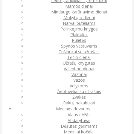
Ledo grandikliai - gremžtukai
Mamos dienai
Mindaugo karūnavimo dienai
Mokytojo dienai
Narvai buteliams
Palinkėjimų knygos
Plaktukai
Ruletės
Spynos vestuvėms
Tušinukai su užrašais
Tėčio dienai
Užrašų knygutės
Valentino dienai
Vazonai
Vazos
Velykoms
Žiebtuvėliai su užrašais
Žvakės
Raktų pakabukai
Medinės dovanos
Alaus dėžės
Atidarytuvai
Dėžutės gėrimams
Mediniai kočėlai