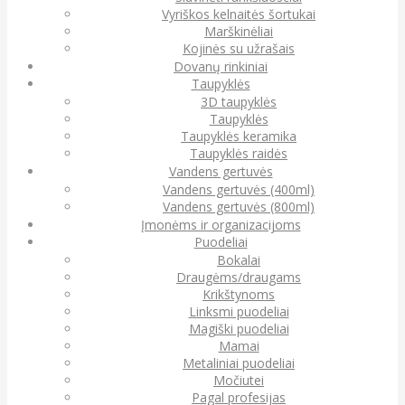
Vyriškos kelnaitės šortukai
Marškinėliai
Kojinės su užrašais
Dovanų rinkiniai
Taupyklės
3D taupyklės
Taupyklės
Taupyklės keramika
Taupyklės raidės
Vandens gertuvės
Vandens gertuvės (400ml)
Vandens gertuvės (800ml)
Įmonėms ir organizacijoms
Puodeliai
Bokalai
Draugėms/draugams
Krikštynoms
Linksmi puodeliai
Magiški puodeliai
Mamai
Metaliniai puodeliai
Močiutei
Pagal profesijas