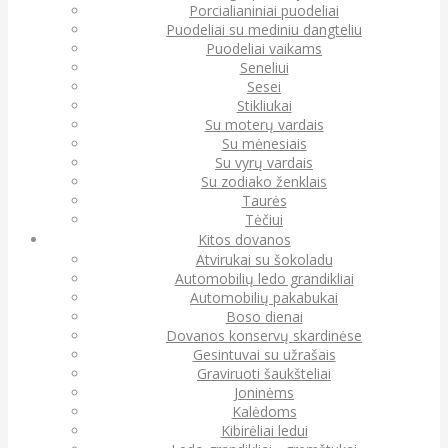
Porcialianiniai puodeliai
Puodeliai su mediniu dangteliu
Puodeliai vaikams
Seneliui
Sesei
Stikliukai
Su moterų vardais
Su mėnesiais
Su vyrų vardais
Su zodiako ženklais
Taurės
Tėčiui
Kitos dovanos
Atvirukai su šokoladu
Automobilių ledo grandikliai
Automobilių pakabukai
Boso dienai
Dovanos konservų skardinėse
Gesintuvai su užrašais
Graviruoti šaukšteliai
Joninėms
Kalėdoms
Kibirėliai ledui