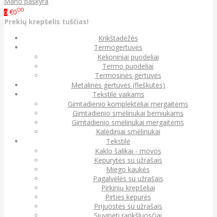
Mano paskyra
00
€0
0
Prekių krepšelis tuščias!
Krikštadėžės
Termogertuvės
Kelioniniai puodeliai
Termo puodeliai
Termosinės gertuvės
Metalinės gertuvės (fleškutės)
Tekstilė vaikams
Gimtadienio komplektėliai mergaitėms
Gimtadienio smėlinukai berniukams
Gimtadienio smėlinukai mergaitėms
Kalėdiniai smėlinukai
Tekstilė
Kaklo šalikai - movos
Kepurytės su užrašais
Miego kaukės
Pagalvėlės su užrašais
Pirkinių krepšeliai
Pirties kepurės
Prijuostės su užrašais
Siuvinėti rankšluosčiai