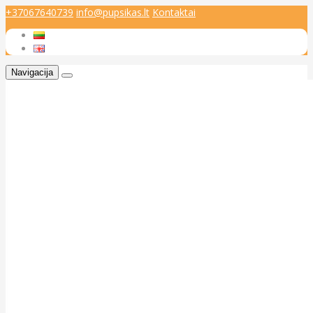
+37067640739
info@pupsikas.lt
Kontaktai
Navigacija