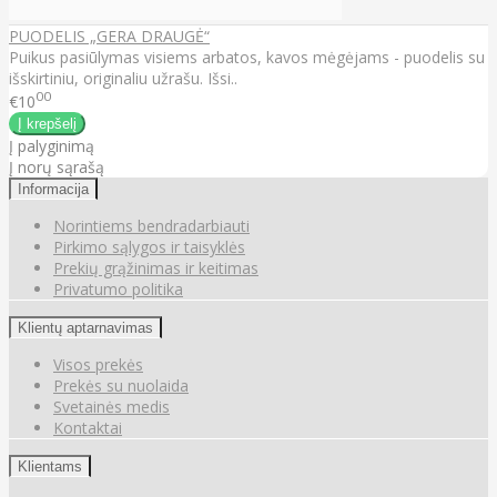
PUODELIS „GERA DRAUGĖ“
Puikus pasiūlymas visiems arbatos, kavos mėgėjams - puodelis su
išskirtiniu, originaliu užrašu. Išsi..
00
€10
Į palyginimą
Į norų sąrašą
Informacija
Norintiems bendradarbiauti
Pirkimo sąlygos ir taisyklės
Prekių grąžinimas ir keitimas
Privatumo politika
Klientų aptarnavimas
Visos prekės
Prekės su nuolaida
Svetainės medis
Kontaktai
Klientams