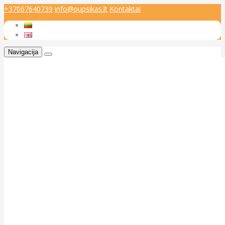
+37067640739
info@pupsikas.lt
Kontaktai
Navigacija