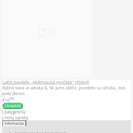
Latte puodelis „Mylimiausia močiutė“ (450ml)
Rytinė kava ar arbata iš, tik Jums skirto, puodelio su užrašu, bus
puiki dienos ..
00
€10
Į palyginimą
Į norų sąrašą
Informacija