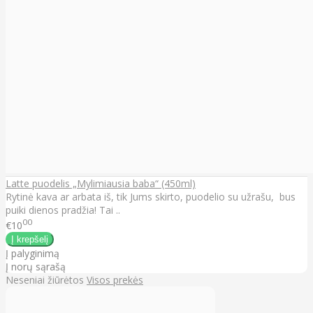
Latte puodelis „Mylimiausia baba“ (450ml)
Rytinė kava ar arbata iš, tik Jums skirto, puodelio su užrašu, bus
puiki dienos pradžia! Tai ..
00
€10
Į palyginimą
Į norų sąrašą
Neseniai žiūrėtos
Visos prekės