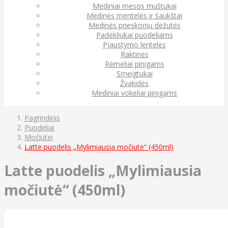
Mediniai mėsos muštukai
Medinės mentelės ir šaukštai
Medinės prieskonių dėžutės
Padėkliukai puodeliams
Pjaustymo lentelės
Raktinės
Rėmeliai pinigams
Smeigtukai
Žvakidės
Mediniai vokeliai pinigams
Pagrindinis
Puodeliai
Močiutei
Latte puodelis „Mylimiausia močiutė“ (450ml)
Latte puodelis „Mylimiausia
močiutė“ (450ml)