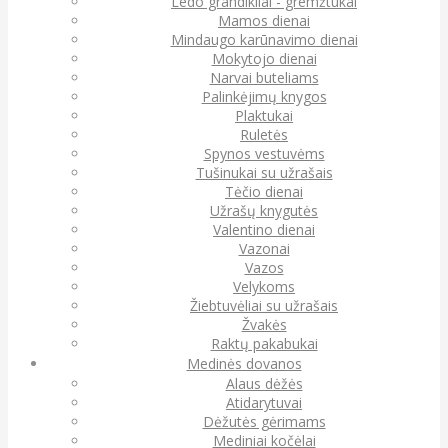
Ledo grandikliai - gremžtukai
Mamos dienai
Mindaugo karūnavimo dienai
Mokytojo dienai
Narvai buteliams
Palinkėjimų knygos
Plaktukai
Ruletės
Spynos vestuvėms
Tušinukai su užrašais
Tėčio dienai
Užrašų knygutės
Valentino dienai
Vazonai
Vazos
Velykoms
Žiebtuvėliai su užrašais
Žvakės
Raktų pakabukai
Medinės dovanos
Alaus dėžės
Atidarytuvai
Dėžutės gėrimams
Mediniai kočėlai