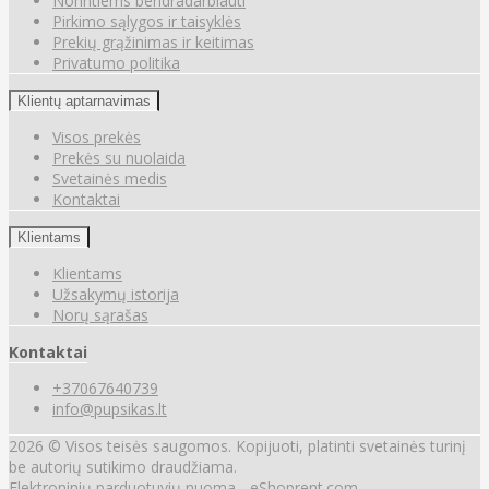
Norintiems bendradarbiauti
Pirkimo sąlygos ir taisyklės
Prekių grąžinimas ir keitimas
Privatumo politika
Klientų aptarnavimas
Visos prekės
Prekės su nuolaida
Svetainės medis
Kontaktai
Klientams
Klientams
Užsakymų istorija
Norų sąrašas
Kontaktai
+37067640739
info@pupsikas.lt
2026 © Visos teisės saugomos. Kopijuoti, platinti svetainės turinį
be autorių sutikimo draudžiama.
Elektroninių parduotuvių nuoma
-
eShoprent.com