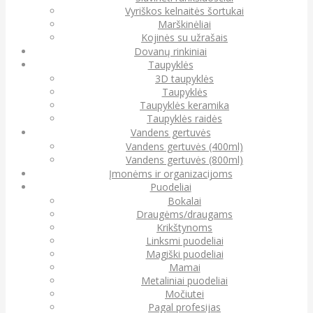
Vyriškos kelnaitės šortukai
Marškinėliai
Kojinės su užrašais
Dovanų rinkiniai
Taupyklės
3D taupyklės
Taupyklės
Taupyklės keramika
Taupyklės raidės
Vandens gertuvės
Vandens gertuvės (400ml)
Vandens gertuvės (800ml)
Įmonėms ir organizacijoms
Puodeliai
Bokalai
Draugėms/draugams
Krikštynoms
Linksmi puodeliai
Magiški puodeliai
Mamai
Metaliniai puodeliai
Močiutei
Pagal profesijas