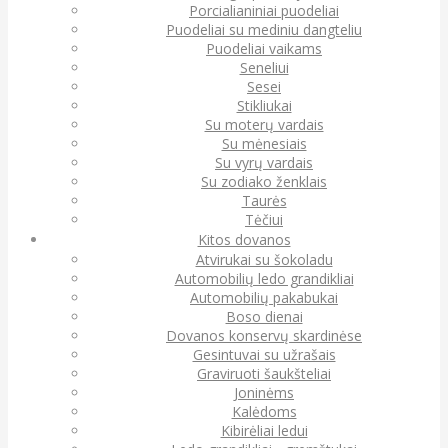
Porcialianiniai puodeliai
Puodeliai su mediniu dangteliu
Puodeliai vaikams
Seneliui
Sesei
Stikliukai
Su moterų vardais
Su mėnesiais
Su vyrų vardais
Su zodiako ženklais
Taurės
Tėčiui
Kitos dovanos
Atvirukai su šokoladu
Automobilių ledo grandikliai
Automobilių pakabukai
Boso dienai
Dovanos konservų skardinėse
Gesintuvai su užrašais
Graviruoti šaukšteliai
Joninėms
Kalėdoms
Kibirėliai ledui