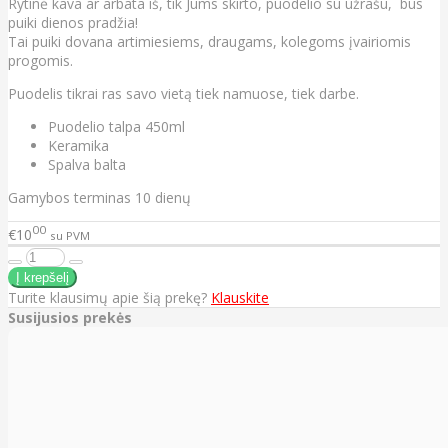
Rytinė kava ar arbata iš, tik Jums skirto, puodelio su užrašu, bus
puiki dienos pradžia!
Tai puiki dovana artimiesiems, draugams, kolegoms įvairiomis
progomis.
Puodelis tikrai ras savo vietą tiek namuose, tiek darbe.
Puodelio talpa 450ml
Keramika
Spalva balta
Gamybos terminas 10 dienų
00
€10
su PVM
Turite klausimų apie šią prekę?
Klauskite
Susijusios prekės