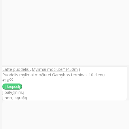
Latte puodelis „Mylimai močiutei“ (450ml)
Puodelis mylimai močiutei Gamybos terminas 10 dienų ..
00
€10
Į palyginimą
Į norų sąrašą