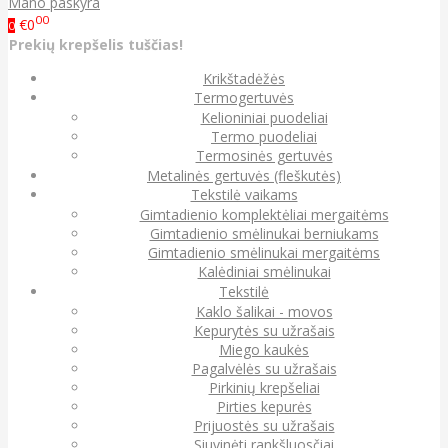
Mano paskyra
00
€0
0
Prekių krepšelis tuščias!
Krikštadėžės
Termogertuvės
Kelioniniai puodeliai
Termo puodeliai
Termosinės gertuvės
Metalinės gertuvės (fleškutės)
Tekstilė vaikams
Gimtadienio komplektėliai mergaitėms
Gimtadienio smėlinukai berniukams
Gimtadienio smėlinukai mergaitėms
Kalėdiniai smėlinukai
Tekstilė
Kaklo šalikai - movos
Kepurytės su užrašais
Miego kaukės
Pagalvėlės su užrašais
Pirkinių krepšeliai
Pirties kepurės
Prijuostės su užrašais
Siuvinėti rankšluosčiai