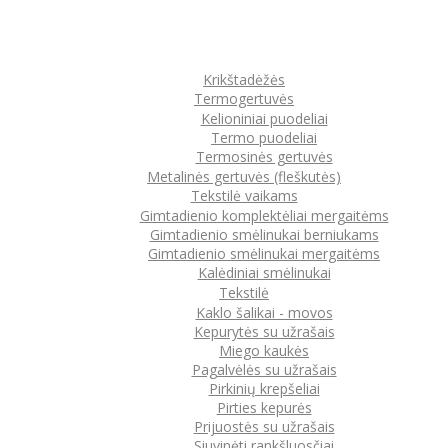
Krikštadėžės
Termogertuvės
Kelioniniai puodeliai
Termo puodeliai
Termosinės gertuvės
Metalinės gertuvės (fleškutės)
Tekstilė vaikams
Gimtadienio komplektėliai mergaitėms
Gimtadienio smėlinukai berniukams
Gimtadienio smėlinukai mergaitėms
Kalėdiniai smėlinukai
Tekstilė
Kaklo šalikai - movos
Kepurytės su užrašais
Miego kaukės
Pagalvėlės su užrašais
Pirkinių krepšeliai
Pirties kepurės
Prijuostės su užrašais
Siuvinėti rankšluosčiai