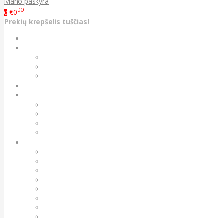
Mano paskyra
00
€0
0
Prekių krepšelis tuščias!