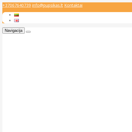
+37067640739
info@pupsikas.lt
Kontaktai
Navigacija