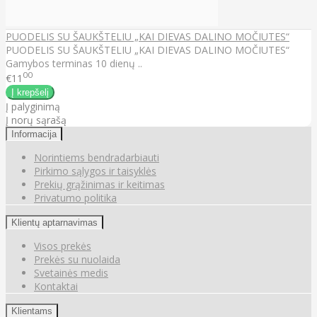
PUODELIS SU ŠAUKŠTELIU „KAI DIEVAS DALINO MOČIUTES“
PUODELIS SU ŠAUKŠTELIU „KAI DIEVAS DALINO MOČIUTES“
Gamybos terminas 10 dienų ..
00
€11
Į palyginimą
Į norų sąrašą
Informacija
Norintiems bendradarbiauti
Pirkimo sąlygos ir taisyklės
Prekių grąžinimas ir keitimas
Privatumo politika
Klientų aptarnavimas
Visos prekės
Prekės su nuolaida
Svetainės medis
Kontaktai
Klientams