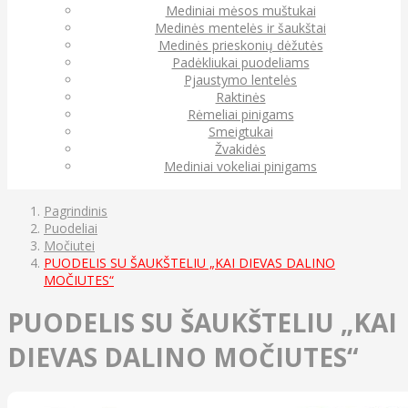
Mediniai mėsos muštukai
Medinės mentelės ir šaukštai
Medinės prieskonių dėžutės
Padėkliukai puodeliams
Pjaustymo lentelės
Raktinės
Rėmeliai pinigams
Smeigtukai
Žvakidės
Mediniai vokeliai pinigams
Pagrindinis
Puodeliai
Močiutei
PUODELIS SU ŠAUKŠTELIU „KAI DIEVAS DALINO
MOČIUTES“
PUODELIS SU ŠAUKŠTELIU „KAI
DIEVAS DALINO MOČIUTES“