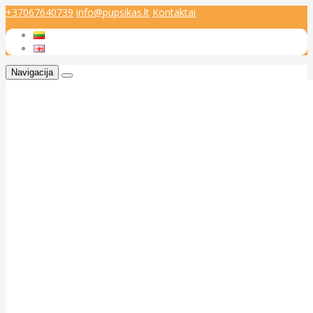
+37067640739
info@pupsikas.lt
Kontaktai
Navigacija