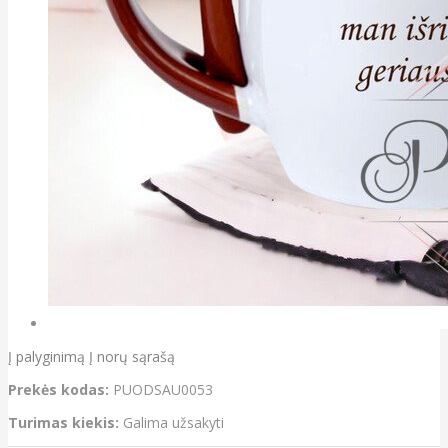
Į palyginimą
Į norų sąrašą
Prekės kodas:
PUODSAU0053
Turimas kiekis:
Galima užsakyti