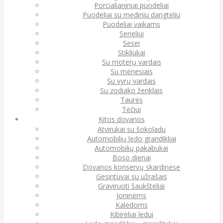
Porcialianiniai puodeliai
Puodeliai su mediniu dangteliu
Puodeliai vaikams
Seneliui
Sesei
Stikliukai
Su moterų vardais
Su mėnesiais
Su vyrų vardais
Su zodiako ženklais
Taurės
Tėčiui
Kitos dovanos
Atvirukai su šokoladu
Automobilių ledo grandikliai
Automobilių pakabukai
Boso dienai
Dovanos konservų skardinėse
Gesintuvai su užrašais
Graviruoti šaukšteliai
Joninėms
Kalėdoms
Kibirėliai ledui