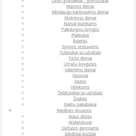
Ledo grandikliai - gremžtukai
Mamos dienai
Mindaugo karūnavimo dienai
Mokytojo dienai
Narvai buteliams
Palinkėjimų knygos
Plaktukai
Ruletės
Spynos vestuvėms
Tušinukai su užrašais
Tėčio dienai
Užrašų knygutės
Valentino dienai
Vazonai
Vazos
Velykoms
Žiebtuvėliai su užrašais
Žvakės
Raktų pakabukai
Medinės dovanos
Alaus dėžės
Atidarytuvai
Dėžutės gėrimams
Mediniai kočėlai