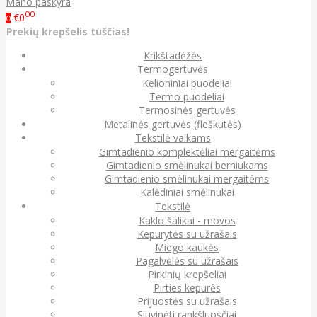
Mano paskyra
00
€0
0
Prekių krepšelis tuščias!
Krikštadėžės
Termogertuvės
Kelioniniai puodeliai
Termo puodeliai
Termosinės gertuvės
Metalinės gertuvės (fleškutės)
Tekstilė vaikams
Gimtadienio komplektėliai mergaitėms
Gimtadienio smėlinukai berniukams
Gimtadienio smėlinukai mergaitėms
Kalėdiniai smėlinukai
Tekstilė
Kaklo šalikai - movos
Kepurytės su užrašais
Miego kaukės
Pagalvėlės su užrašais
Pirkinių krepšeliai
Pirties kepurės
Prijuostės su užrašais
Siuvinėti rankšluosčiai