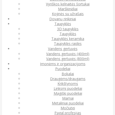
Vyriškos kelnaitės šortukai
Marškinėliai
Kojinės su užrašais
Dovanų rinkiniai
Taupyklės
3D taupyklės
Taupyklės
Taupyklės keramika
Taupyklės raidės
Vandens gertuvės
Vandens gertuvės (400ml)
Vandens gertuvės (800ml)
Įmonėms ir organizacijoms
Puodeliai
Bokalai
Draugėms/draugams
Krikštynoms
Linksmi puodeliai
Magiški puodeliai
Mamai
Metaliniai puodeliai
Močiutei
Pagal profesijas