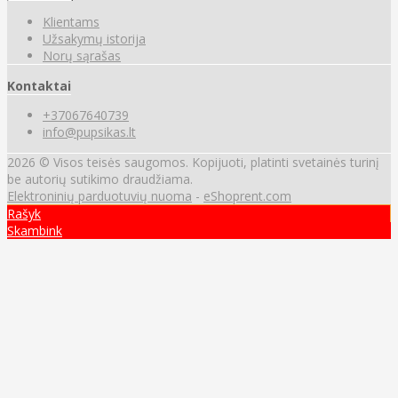
Klientams
Užsakymų istorija
Norų sąrašas
Kontaktai
+37067640739
info@pupsikas.lt
2026 © Visos teisės saugomos. Kopijuoti, platinti svetainės turinį
be autorių sutikimo draudžiama.
Elektroninių parduotuvių nuoma
-
eShoprent.com
Rašyk
Skambink