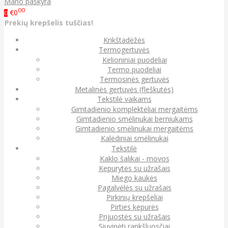
Mano paskyra
00
€0
0
Prekių krepšelis tuščias!
Krikštadėžės
Termogertuvės
Kelioniniai puodeliai
Termo puodeliai
Termosinės gertuvės
Metalinės gertuvės (fleškutės)
Tekstilė vaikams
Gimtadienio komplektėliai mergaitėms
Gimtadienio smėlinukai berniukams
Gimtadienio smėlinukai mergaitėms
Kalėdiniai smėlinukai
Tekstilė
Kaklo šalikai - movos
Kepurytės su užrašais
Miego kaukės
Pagalvėlės su užrašais
Pirkinių krepšeliai
Pirties kepurės
Prijuostės su užrašais
Siuvinėti rankšluosčiai