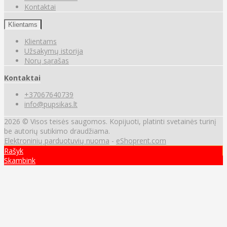
Kontaktai
Klientams
Klientams
Užsakymų istorija
Norų sąrašas
Kontaktai
+37067640739
info@pupsikas.lt
2026 © Visos teisės saugomos. Kopijuoti, platinti svetainės turinį
be autorių sutikimo draudžiama.
Elektroninių parduotuvių nuoma
-
eShoprent.com
Rašyk
Skambink