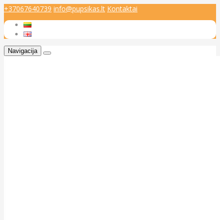
+37067640739
info@pupsikas.lt
Kontaktai
Navigacija