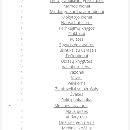
Ledo grandikliai - gremžtukai
Mamos dienai
Mindaugo karūnavimo dienai
Mokytojo dienai
Narvai buteliams
Palinkėjimų knygos
Plaktukai
Ruletės
Spynos vestuvėms
Tušinukai su užrašais
Tėčio dienai
Užrašų knygutės
Valentino dienai
Vazonai
Vazos
Velykoms
Žiebtuvėliai su užrašais
Žvakės
Raktų pakabukai
Medinės dovanos
Alaus dėžės
Atidarytuvai
Dėžutės gėrimams
Mediniai kočėlai