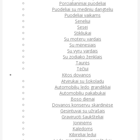
Porcialianiniai puodeliai
Puodeliai su mediniu dangteliu
Puodeliai vaikams
Seneliui
Sesei
Stikliukai
Su moterų vardais
Su mėnesiais
Su vyrų vardais
Su zodiako ženklais
Taurės
Tėčiui
Kitos dovanos
Atvirukai su šokoladu
Automobilių ledo grandikliai
Automobilių pakabukai
Boso dienai
Dovanos konservų skardinėse
Gesintuvai su užrašais
Graviruoti šaukšteliai
Joninėms
Kalėdoms
Kibirėliai ledui