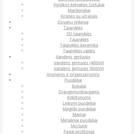
Vyriškos kelnaitės šortukai
Marškinėliai
Kojinės su užrašais
Dovanų rinkiniai
Taupyklės
3D taupyklės
Taupyklės
Taupyklės keramika
Taupyklės raidės
Vandens gertuvės
Vandens gertuvės (400ml)
Vandens gertuvės (800ml)
Įmonėms ir organizacijoms
Puodeliai
Bokalai
Draugėms/draugams
Krikštynoms
Linksmi puodeliai
Magiški puodeliai
Mamai
Metaliniai puodeliai
Močiutei
Pagal profesijas