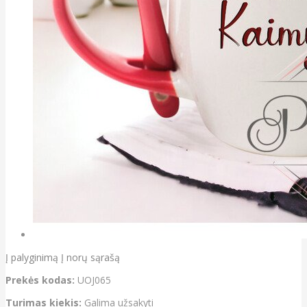
Į palyginimą
Į norų sąrašą
Prekės kodas:
UOJ065
Turimas kiekis:
Galima užsakyti