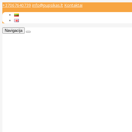
+37067640739
info@pupsikas.lt
Kontaktai
Navigacija