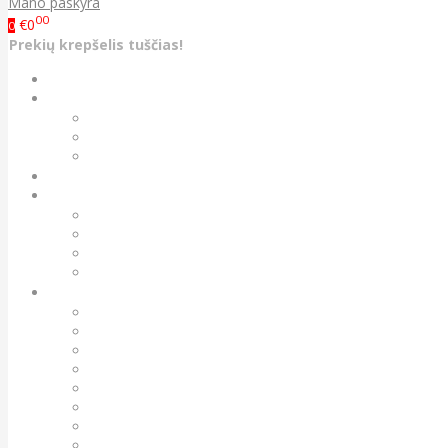
Mano paskyra
00
€0
0
Prekių krepšelis tuščias!