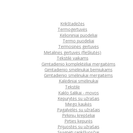
Krikštadėžės
Termogertuvės
Kelioniniai puodeliai
Termo puodeliai
Termosinės gertuvės
Metalinės gertuvės (fleškutės)
Tekstilė vaikams
Gimtadienio komplektėliai mergaitėms
Gimtadienio smėlinukai berniukams
Gimtadienio smėlinukai mergaitėms
Kalėdiniai smėlinukai
Tekstilė
Kaklo šalikai - movos
Kepurytės su užrašais
Miego kaukės
Pagalvėlės su užrašais
Pirkinių krepšeliai
Pirties kepurės
Prijuostės su užrašais
Siuvinėti rankšluosčiai