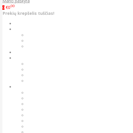
Mano paskyra
00
€0
0
Prekių krepšelis tuščias!