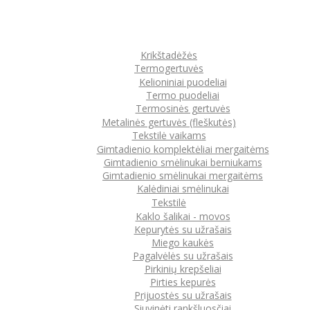
Krikštadėžės
Termogertuvės
Kelioniniai puodeliai
Termo puodeliai
Termosinės gertuvės
Metalinės gertuvės (fleškutės)
Tekstilė vaikams
Gimtadienio komplektėliai mergaitėms
Gimtadienio smėlinukai berniukams
Gimtadienio smėlinukai mergaitėms
Kalėdiniai smėlinukai
Tekstilė
Kaklo šalikai - movos
Kepurytės su užrašais
Miego kaukės
Pagalvėlės su užrašais
Pirkinių krepšeliai
Pirties kepurės
Prijuostės su užrašais
Siuvinėti rankšluosčiai