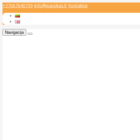
+37067640739
info@pupsikas.lt
Kontaktai
Navigacija