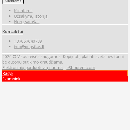
Klientams
Klientams
Užsakymų istorija
Norų sąrašas
Kontaktai
+37067640739
info@pupsikas.lt
2026 © Visos teisės saugomos. Kopijuoti, platinti svetainės turinį
be autorių sutikimo draudžiama.
Elektroninių parduotuvių nuoma
-
eShoprent.com
Rašyk
Skambink