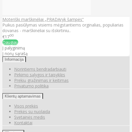
Moteriški marškinėliai „PRADAryk šampės“
Puikus pasiūlymas visiems mėgstantiems orginalias, populiarias
dovanas - marškinėliai su išskirtiniu..
00
€17
Daugiau
Į palyginimą
Į norų sąrašą
Informacija
Norintiems bendradarbiauti
Pirkimo sąlygos ir taisyklės
Prekių grąžinimas ir keitimas
Privatumo politika
Klientų aptarnavimas
Visos prekės
Prekės su nuolaida
Svetainės medis
Kontaktai