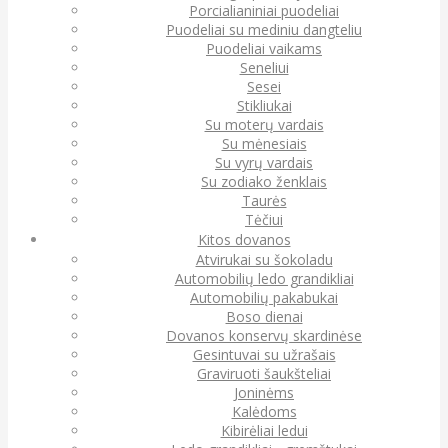
Porcialianiniai puodeliai
Puodeliai su mediniu dangteliu
Puodeliai vaikams
Seneliui
Sesei
Stikliukai
Su moterų vardais
Su mėnesiais
Su vyrų vardais
Su zodiako ženklais
Taurės
Tėčiui
Kitos dovanos
Atvirukai su šokoladu
Automobilių ledo grandikliai
Automobilių pakabukai
Boso dienai
Dovanos konservų skardinėse
Gesintuvai su užrašais
Graviruoti šaukšteliai
Joninėms
Kalėdoms
Kibirėliai ledui