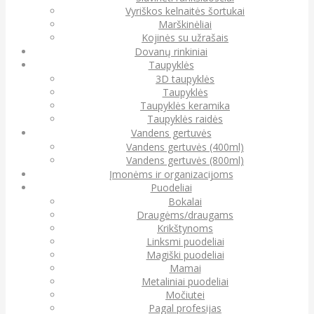
Vyriškos kelnaitės šortukai
Marškinėliai
Kojinės su užrašais
Dovanų rinkiniai
Taupyklės
3D taupyklės
Taupyklės
Taupyklės keramika
Taupyklės raidės
Vandens gertuvės
Vandens gertuvės (400ml)
Vandens gertuvės (800ml)
Įmonėms ir organizacijoms
Puodeliai
Bokalai
Draugėms/draugams
Krikštynoms
Linksmi puodeliai
Magiški puodeliai
Mamai
Metaliniai puodeliai
Močiutei
Pagal profesijas