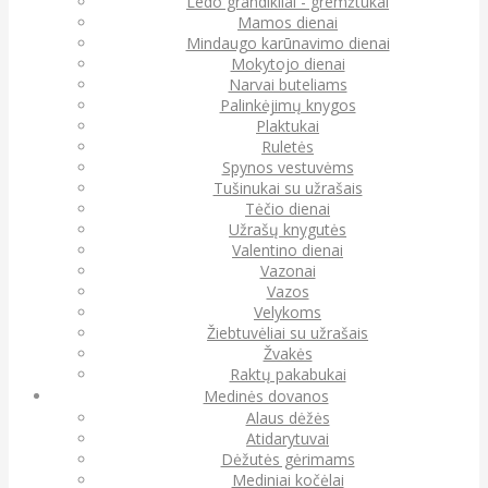
Ledo grandikliai - gremžtukai
Mamos dienai
Mindaugo karūnavimo dienai
Mokytojo dienai
Narvai buteliams
Palinkėjimų knygos
Plaktukai
Ruletės
Spynos vestuvėms
Tušinukai su užrašais
Tėčio dienai
Užrašų knygutės
Valentino dienai
Vazonai
Vazos
Velykoms
Žiebtuvėliai su užrašais
Žvakės
Raktų pakabukai
Medinės dovanos
Alaus dėžės
Atidarytuvai
Dėžutės gėrimams
Mediniai kočėlai