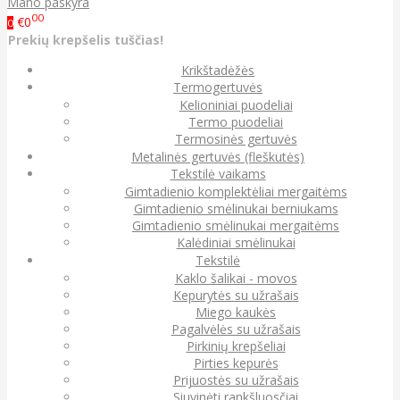
Mano paskyra
00
€0
0
Prekių krepšelis tuščias!
Krikštadėžės
Termogertuvės
Kelioniniai puodeliai
Termo puodeliai
Termosinės gertuvės
Metalinės gertuvės (fleškutės)
Tekstilė vaikams
Gimtadienio komplektėliai mergaitėms
Gimtadienio smėlinukai berniukams
Gimtadienio smėlinukai mergaitėms
Kalėdiniai smėlinukai
Tekstilė
Kaklo šalikai - movos
Kepurytės su užrašais
Miego kaukės
Pagalvėlės su užrašais
Pirkinių krepšeliai
Pirties kepurės
Prijuostės su užrašais
Siuvinėti rankšluosčiai