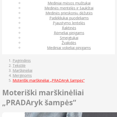
Mediniai mėsos muštukai
Medinės mentelės ir šaukštai
Medinės prieskonių dėžutės
Padėkliukai puodeliams
Pjaustymo lentelės
Raktinės
Rėmeliai pinigams
Smeigtukai
Žvakidės
Mediniai vokeliai pinigams
Pagrindinis
Tekstilė
Marškinėliai
Merginoms
Moteriški marškinėliai „PRADAryk šampės“
Moteriški marškinėliai
„PRADAryk šampės“