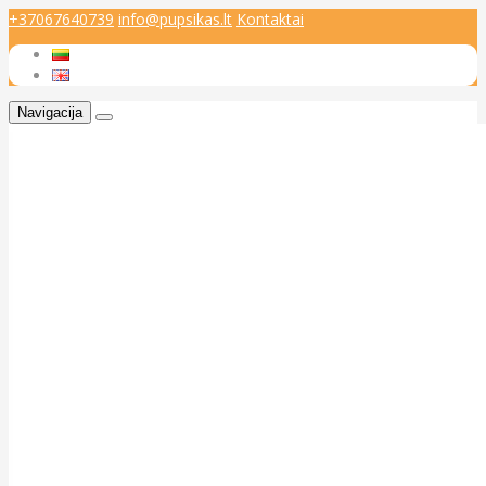
+37067640739
info@pupsikas.lt
Kontaktai
Navigacija