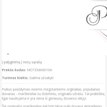
Į palyginimą
Į norų sąrašą
Prekės kodas:
MOTEMAR010A
Turimas kiekis:
Galima užsakyti
Puikus pasiūlymas visiems mėgstantiems orginalias, populiarias
dovanas - marškinėliai su išskirtiniu, originaliu užrašu. Tai praktiška,
ilgai naudojama ir yra viena iš geriausių dovanos idėjų!
Šie originalūs marškinėliai gali būti tikrai puiki dovana gimtadienio,