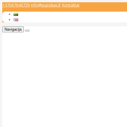
+37067640739
info@pupsikas.lt
Kontaktai
Navigacija