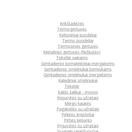
Krikštadėžės
Termogertuvės
Kelioniniai puodeliai
Termo puodeliai
Termosinės gertuvės
Metalinės gertuvės (fleškutės)
Tekstilė vaikams
Gimtadienio komplektėliai mergaitėms
Gimtadienio smėlinukai berniukams
Gimtadienio smėlinukai mergaitėms
Kalėdiniai smėlinukai
Tekstilė
Kaklo šalikai - movos
Kepurytės su užrašais
Miego kaukės
Pagalvėlės su užrašais
Pirkinių krepšeliai
Pirties kepurės
Prijuostės su užrašais
Siuvinėti rankšluosčiai