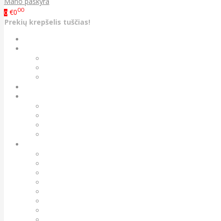
Mano paskyra
00
€0
0
Prekių krepšelis tuščias!