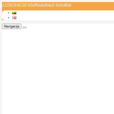
+37067640739
info@pupsikas.lt
Kontaktai
Navigacija