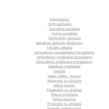
Krikštadėžės
Termogertuvės
Kelioniniai puodeliai
Termo puodeliai
Termosinės gertuvės
Metalinės gertuvės (fleškutės)
Tekstilė vaikams
Gimtadienio komplektėliai mergaitėms
Gimtadienio smėlinukai berniukams
Gimtadienio smėlinukai mergaitėms
Kalėdiniai smėlinukai
Tekstilė
Kaklo šalikai - movos
Kepurytės su užrašais
Miego kaukės
Pagalvėlės su užrašais
Pirkinių krepšeliai
Pirties kepurės
Prijuostės su užrašais
Siuvinėti rankšluosčiai