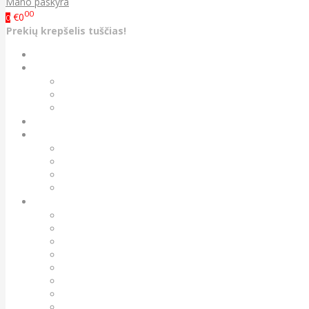
Mano paskyra
00
€0
0
Prekių krepšelis tuščias!